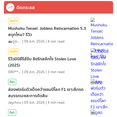
ติดกระแส
บันเทิง
Mushoku Tensei: Jobless Reincarnation S.3
สนุกไหม? รีวิว
⛰️ภูเขาเล่าไปเรื่อย⛰️
|
09 ส.ค. 2026
|
4
min read
บันเทิง
รีวิวมินิซีรีส์จีน ชิงรักสลักใจ Stolen Love
(2025)
080*******
|
09 ส.ค. 2026
|
3
min read
กีฬา
ส่องฟอร์มตัวเต็งคว้าแชมป์โลก F1 เจาะลึกรถ
สมรรถนะและการตัดสิน
Jaychou
|
09 ส.ค. 2026
|
4
min read
กีฬา