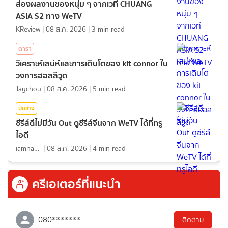
ส่องผลงานของหนุ่ม ๆ จากเวที CHUANG
ASIA S2 ทาง WeTV
KReview
|
08 ส.ค. 2026
|
3
min read
ดารา
วิเคราะห์เสน่ห์และการเติบโตของ kit connor ใน
วงการฮอลลีวูด
Jaychou
|
08 ส.ค. 2026
|
5
min read
บันเทิง
ซีรีส์ดีไม่มีวัน Out ดูซีรีส์จีนจาก WeTV ได้ที่ทรู
ไอดี
iamnan23
|
08 ส.ค. 2026
|
4
min read
ครีเอเตอร์ที่แนะนำ
080*******
ติดตาม