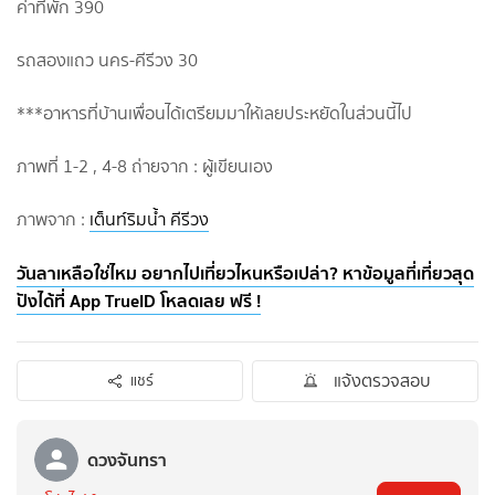
ค่าที่พัก 390
รถสองแถว นคร-คีรีวง 30
***อาหารที่บ้านเพื่อนได้เตรียมมาให้เลยประหยัดในส่วนนี้ไป
ภาพที่ 1-2 , 4-8 ถ่ายจาก : ผู้เขียนเอง
ภาพจาก :
เต็นท์ริมน้ำ คีรีวง
วันลาเหลือใช่ไหม อยากไปเที่ยวไหนหรือเปล่า? หาข้อมูลที่เที่ยวสุด
ปังได้ที่ App TrueID โหลดเลย ฟรี !
แจ้งตรวจสอบ
แชร์
ดวงจันทรา