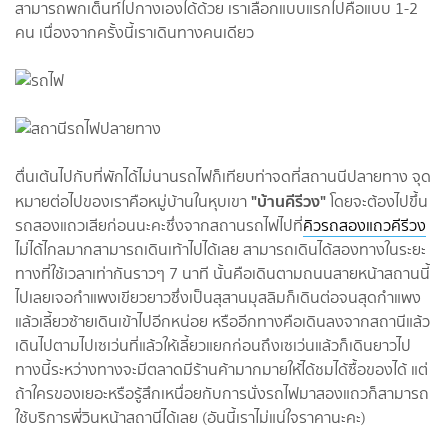
สามารถพกเต็นท์ไปกางเองได้ด้วย เราเลือกแบบแรกไปคือแบบ 1-2
คน เนื่องจากครั้งนี้เราเดินทางคนเดียว
ตื่นเต้นไปกับที่พักได้ไม่นานรถไฟก็เทียบท่าจดที่สถานนีปลายทาง จุด
"บ้านคีรีวง"
หมายต่อไปของเราคือหมู่บ้านในหุบเขา
โดยจะต้องไปขึ้น
รถสองแถวเสียก่อนนะคะซึ่งจากสถานรถไฟไปที่
คิวรถสองแถวคีรีวง
ไม่ได้ไกลมากสามารถเดินเท้าไปได้เลย สามารถเดินได้สองทางในระยะ
ทางที่ใช้เวลาเท่ากันราวๆ 7 นาที นั้นคือเดินตามถนนสายหน้าสถานนี้
ไปเลยเจอกำแพงเขียวยาวซึ่งเป็นสุสานมุสลิมก็เดินต่อจนสุดกำแพง
แล้วเลี้ยวซ้ายเดินเข้าไปอีกหน่อย หรืออีกทางคือเดินลงจากสถานีแล้ว
เดินไปตามไปเซเว่นที่แล้วให้เลี้ยวแยกก่อนถึงเซเว่นแล้วก็เดินยาวไป
ทางนี้ระหว่างทางจะมีตลาดมีร้านค้ามากมายให้ได้ชมได้ซื้อของได้ แต่
ถ้าใครของเยอะหรือรู้สึกเหนื่อยกับการนั่งรถไฟมาสองแถวก็สามารถ
ใช้บริการพี่วินหน้าสถานีได้เลย (อันนี้เราไม่แน่ใจราคานะคะ)