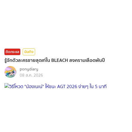
ติดกระแส
บันเทิง
รู้จักตัวละครชายสุดเท่ใน BLEACH สงครามเลือดพันปี
ponydiary
08 ส.ค. 2026