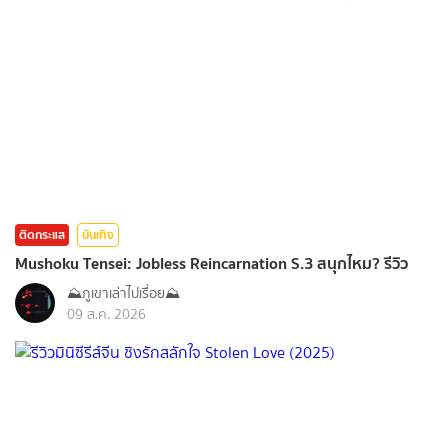
ติดกระแส
บันเทิง
Mushoku Tensei: Jobless Reincarnation S.3 สนุกไหม? รีวิว
⛰️ภูเขาเล่าไปเรื่อย⛰️
09 ส.ค. 2026