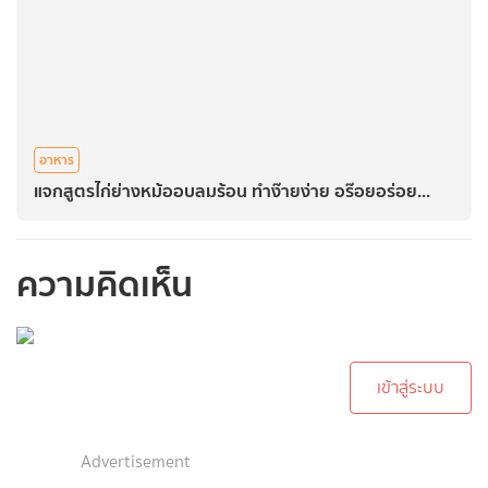
อาหาร
แจกสูตรไก่ย่างหม้ออบลมร้อน ทำง๊ายง่าย อร๊อยอร่อย...
ความคิดเห็น
กรุณาเข้าสู่ระบบเพื่อ
ทำการคอมเม้นต์
เข้าสู่ระบบ
Advertisement