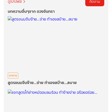
ดูโปรไฟล์
ติดตาม
บทความอื่นๆจาก ดวงจันทรา
อาหาร
สูตรขนมจีบง๊าย...ง่าย ทำเองสบ๊าย...สบาย