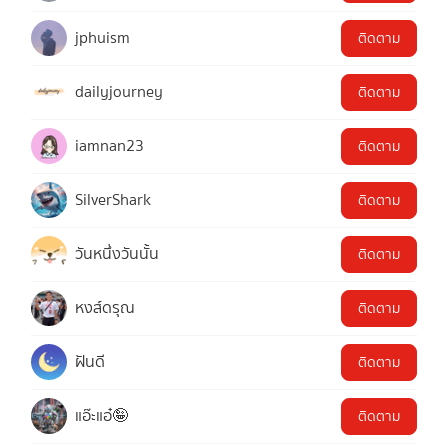
jphuism
ติดตาม
dailyjourney
ติดตาม
iamnan23
ติดตาม
SilverShark
ติดตาม
วันหนึ่งวันนั้น
ติดตาม
หงส์ดรุณ
ติดตาม
ฝันดี
ติดตาม
แอ๊ะแอ๋🤪
ติดตาม