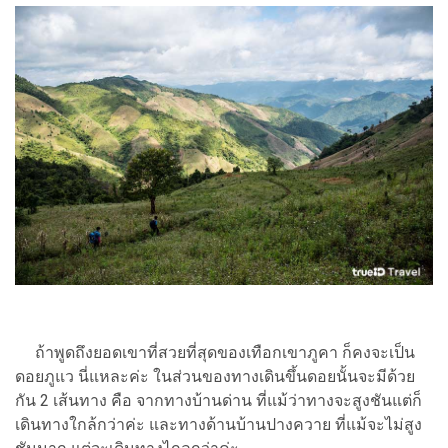
ถ้าพูดถึงยอดเขาที่สวยที่สุดของเทือกเขาภูคา ก็คงจะเป็น
ดอยภูแว นี่แหละค่ะ ในส่วนของทางเดินขึ้นดอยนั้นจะมีด้วย
กัน 2 เส้นทาง คือ จากทางบ้านด่าน ที่แม้ว่าทางจะสูงชันแต่ก็
เดินทางใกล้กว่าค่ะ และทางด้านบ้านปางควาย ที่แม้จะไม่สูง