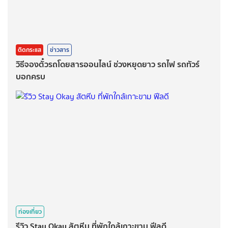
ติดกระแส
ข่าวสาร
วิธีจองตั๋วรถโดยสารออนไลน์ ช่วงหยุดยาว รถไฟ รถทัวร์
บอกครบ
ท่องเที่ยว
รีวิว Stay Okay สัตหีบ ที่พักใกล้เกาะขาม ฟีลดี