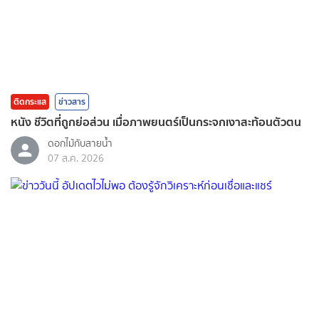
ติดกระแส
ข่าวสาร
หนัง ชีวิตที่ถูกย่อส่วน เมื่อภาพยนตร์เป็นกระจกเงาสะท้อนตัวตน
ดอกไม้กับสายน้ำ
07 ส.ค. 2026