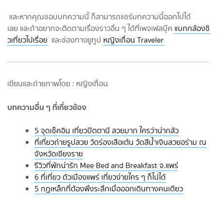
และหากคุณชอบบทความนี้ ก็สามารถแชร์บทความนี้ออกไปได้
เลย และถ้าอยากจะติดตามเรื่องราวอื่น ๆ ได้ที่เพจเฟสบุ๊ค
แบกกล้องชิ
วเที่ยวไปเรื่อย
และช่องทางยูทูป
หญิงเถื่อน Traveler
เขียนและถ่ายภาพโดย : หญิงเถื่อน
บทความอื่น ๆ ที่เกี่ยวข้อง
5 จุดเช็คอิน เที่ยวปัตตานี สวยมาก ใครว่าน่ากลัว
ที่เที่ยวถ่ายรูปสวย วัดร่องเสือเต้น วัดสีน้ำเงินสวยอร่าม ณ
จังหวัดเชียงราย
รีวิวที่พักน่ารัก Mee Bed and Breakfast จ.แพร่
6 ที่เที่ยว ตัวเมืองแพร่ เที่ยวง่ายใคร ๆ ก็ไปได้
5 กฏเหล็กที่ต้องพึงระลึกเมื่อออกเดินทางคนเดียว