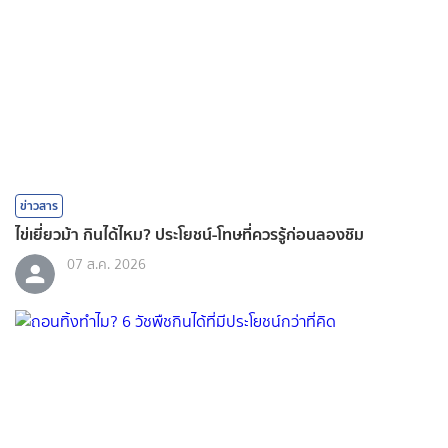
ข่าวสาร
ไข่เยี่ยวม้า กินได้ไหม? ประโยชน์-โทษที่ควรรู้ก่อนลองชิม
07 ส.ค. 2026