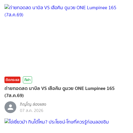
ติดกระแส
กีฬา
ถ่ายทอดสด นาบิล VS เสือคิม ดูมวย ONE Lumpinee 165
(7ส.ค.69)
ภิญโญ ส่องแสง
07 ส.ค. 2026