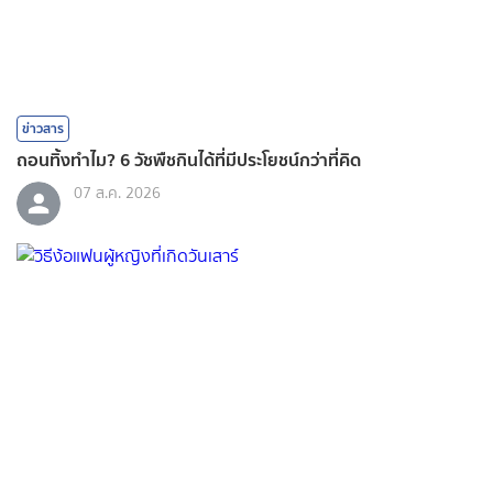
ข่าวสาร
ถอนทิ้งทำไม? 6 วัชพืชกินได้ที่มีประโยชน์กว่าที่คิด
07 ส.ค. 2026