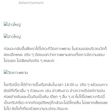
Advertisement
ก่อนจะกลับขึ้นฝั่งเราได้ไปแวะที่วัดเกาะพยาม ในสวนของบริเวณวัดก็
สงบอีกแหละ จริง ๆ ต้องบอกว่าเกาะพยามแทบทั้งเกาะมีความสงบ
ไม่จอแจ ไม่เสียงดังจริง ๆ แหละค่ะ
ในทริปนี้เราได้ทำการขึ้นเรือกลับในเวลา 14.00 น. จริง ๆ แล้วบนเกาะ
ยังมีที่เที่ยวอื่น ๆ ด้วยนะคะ เช่น อ่าวหินขาว อ่าวกวางปีปแต่ทางมัน
ค่อยข้างชันและเป็นดินเป็นหิน เปียก ๆ ลื่น ๆ เราไม่ได้ไปเพราะทริปนี้
เป็นทริปเดี่ยว หากเกิดอุบัติเหตุก็กลัวจะไม่มีใครเห็น ไม่อยากเสี่ยงเลย
ไม่ไป ยังไงก็เที่ยวด้วยความระมัดระวังนะคะ