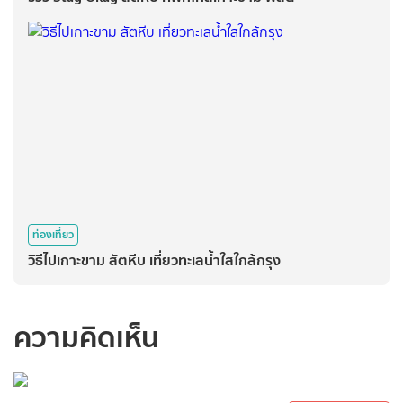
ท่องเที่ยว
วิธีไปเกาะขาม สัตหีบ เที่ยวทะเลน้ำใสใกล้กรุง
ความคิดเห็น
กรุณาเข้าสู่ระบบเพื่อ
ทำการคอมเม้นต์