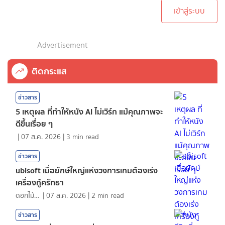
เข้าสู่ระบบ
Advertisement
ติดกระแส
ข่าวสาร
5 เหตุผล ที่ทำให้หนัง AI ไม่เวิร์ก แม้คุณภาพจะ
ดีขึ้นเรื่อย ๆ
|
07 ส.ค. 2026
|
3
min read
ข่าวสาร
ubisoft เมื่อยักษ์ใหญ่แห่งวงการเกมต้องเร่ง
เครื่องกู้ศรัทธา
ดอกไม้กับสายน้ำ
|
07 ส.ค. 2026
|
2
min read
ข่าวสาร