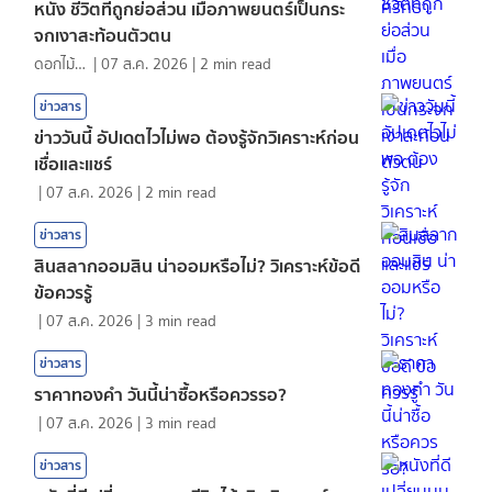
หนัง ชีวิตที่ถูกย่อส่วน เมื่อภาพยนตร์เป็นกระ
จกเงาสะท้อนตัวตน
ดอกไม้กับสายน้ำ
|
07 ส.ค. 2026
|
2
min read
ข่าวสาร
ข่าววันนี้ อัปเดตไวไม่พอ ต้องรู้จักวิเคราะห์ก่อน
เชื่อและแชร์
|
07 ส.ค. 2026
|
2
min read
ข่าวสาร
สินสลากออมสิน น่าออมหรือไม่? วิเคราะห์ข้อดี
ข้อควรรู้
|
07 ส.ค. 2026
|
3
min read
ข่าวสาร
ราคาทองคํา วันนี้น่าซื้อหรือควรรอ?
|
07 ส.ค. 2026
|
3
min read
ข่าวสาร