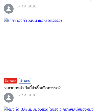
07 ส.ค. 2026
ติดกระแส
ข่าวสาร
ราคาทองคํา วันนี้น่าซื้อหรือควรรอ?
07 ส.ค. 2026