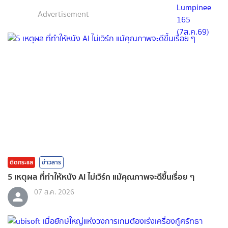
Advertisement
ติดกระแส
ข่าวสาร
5 เหตุผล ที่ทำให้หนัง AI ไม่เวิร์ก แม้คุณภาพจะดีขึ้นเรื่อย ๆ
07 ส.ค. 2026