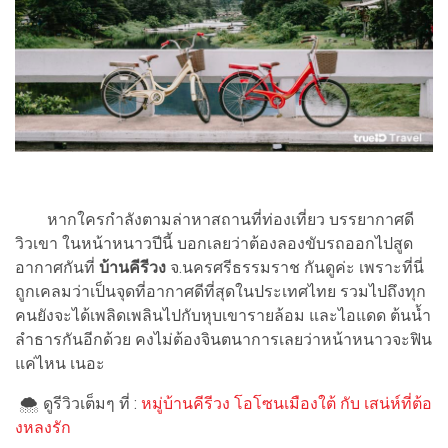
หากใครกำลังตามล่าหาสถานที่ท่องเที่ยว บรรยากาศดี
วิวเขา ในหน้าหนาวปีนี้ บอกเลยว่าต้องลองขับรถออกไปสูด
อากาศกันที่
บ้านคีรีวง
จ.นครศรีธรรมราช กันดูค่ะ เพราะที่นี่
ถูกเคลมว่าเป็นจุดที่อากาศดีที่สุดในประเทศไทย รวมไปถึงทุก
คนยังจะได้เพลิดเพลินไปกับหุบเขารายล้อม และไอแดด ต้นน้ำ
ลำธารกันอีกด้วย คงไม่ต้องจินตนาการเลยว่าหน้าหนาวจะฟิน
แค่ไหน เนอะ
🌨 ดูรีวิวเต็มๆ ที่ :
หมู่บ้านคีรีวง โอโซนเมืองใต้ กับ เสน่ห์ที่ต้อ
งหลงรัก