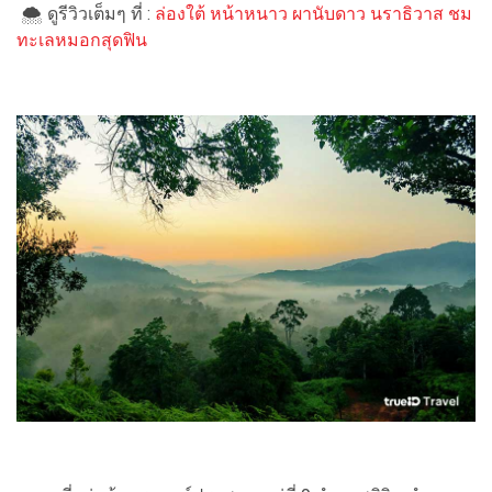
🌨 ดูรีวิวเต็มๆ ที่ :
ล่องใต้ หน้าหนาว ผานับดาว นราธิวาส ชม
ทะเลหมอกสุดฟิน