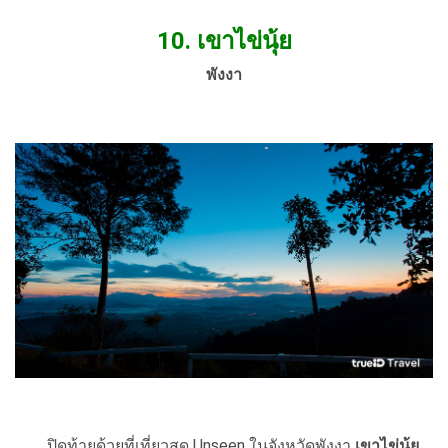
10. เขาไข่นุ้ย
พังงา
ปิดท้ายด้วยที่เที่ยวสุด Unseen ในจังหวัดพังงา
เขาไข่นุ้ย