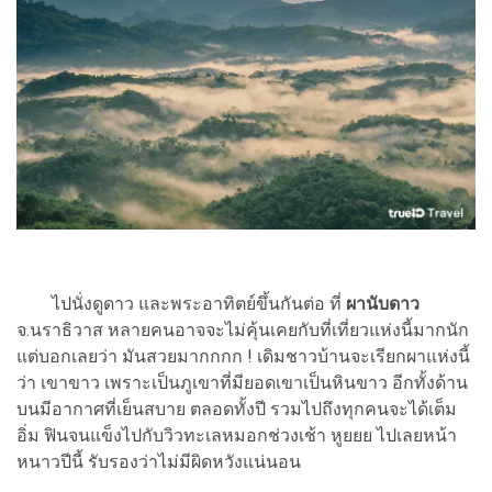
ไปนั่งดูดาว และพระอาทิตย์ขึ้นกันต่อ ที่
ผานับดาว
จ.นราธิวาส หลายคนอาจจะไม่คุ้นเคยกับที่เที่ยวแห่งนี้มากนัก
แต่บอกเลยว่า มันสวยมากกกก ! เดิมชาวบ้านจะเรียกผาแห่งนี้
ว่า เขาขาว เพราะเป็นภูเขาที่มียอดเขาเป็นหินขาว อีกทั้งด้าน
บนมีอากาศที่เย็นสบาย ตลอดทั้งปี รวมไปถึงทุกคนจะได้เต็ม
อิ่ม ฟินจนแข็งไปกับวิวทะเลหมอกช่วงเช้า หูยยย ไปเลยหน้า
หนาวปีนี้ รับรองว่าไม่มีผิดหวังแน่นอน