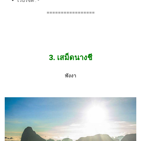
เว็บไซต์ : -
=================
3.
เสม็ดนางชี
พังงา