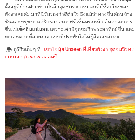
ตั้งอยู่ที่บ้านฝายท่า เป็นอีกจุดชมทะเลหมอกที่มีชื่อเสียงของ
พังงาเลยค่ะ มาที่นี่รับรองว่าดีต่อใจ ถึงแม้ว่าทางขึ้น
ค่อนข้าง
ชันและขรุขระ แต่รับรองว่าภาพที่เห็นตรงหน้า คุ้มค่าแก่การ
ขึ้นไปเช็คอินแน่นอน
เพราะเค้ามีจุดชมวิวพระอาทิตย์ขึ้น และ
ทะเลหมอกที่สวยงาม แบบที่ประทับใจไม่รู้ลืมเลยล่ะค่ะ
🌨 ดูรีวิวเต็มๆ ที่ :
เขาไข่นุ้ย Unseen ที่เที่ยวพังงา จุดชมวิวทะ
เลหมอกสุด wow ตลอดปี