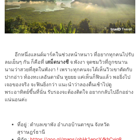
อีกหนึ่งแลนด์มาร์คในช่วงหน้าหนาว ที่อยากทุกคนไปรับ
ลมเย็นๆ กัน ก็คือที่
เสม็ดนางชี
จ.พังงา จุดชมวิวที่ถูกขนาน
นามว่าสวยที่สุดในพังงา ! เพราะทุกคนจะได้เห็นวิวเขาตัดกับ
ปากอ่าว ท้องทะเลอันดามัน หูยยย แค่เห็นก็ฟินแล้ว พอยิ่งไป
เจอของจริง จะฟินยิ่งกว่า แนะนำว่าลองตื่นเช้าไปดู
พระอาทิตย์ขึ้นที่นั่น รับรองจะต้องติดใจ อยากกลับไปอีกอย่าง
แน่นอนค่ะ
ที่อยู่ : ตำบลเขาพัง อำเภอบ้านตาขุน จังหวัด
สุราษฎร์ธานี
พิกัด :
https://goo.gl/maps/obHr1epcY4khCyig8