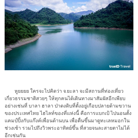
หูยยยย ใครจะไปคิดว่า จ.ยะลา จะมีสถานที่ท่องเที่ยว
เกี่ยวธรรมชาติสวยๆ ให้ทุกคนได้เดินทางมาสัมผัสอีกเพียบ
อย่างเช่นที่ บาลา ฮาลา ป่าดงดิบที่ตั้งอยู่เกือบปลายด้ามขวาน
ของประเทศไทย ไฮไลท์ของที่แห่งนี้ คือการแบกเป้ ไปนอนตั้ง
แคมป์ปิ้งกับแก๊งค์เพื่อนด้านบน เพื่อตื่นขึ้นมาดูทะเลหมอกใน
ช่วงเช้า รวมไปถึงวิวพระอาทิตย์ขึ้น ที่สวยจนละสายตาไม่ได้
อีกเช่นกัน