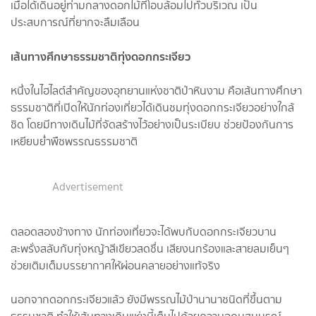
เมื่อได้เดินอยู่ท่ามกลางดอกไม้ที่โอบล้อมไปทั่วบริเวณ เป็น
ประสบการณ์ที่ยากจะลืมเลือน
เส้นทางศึกษาธรรมชาติทุ่งดอกกระเจียว
หนึ่งในไฮไลต์สำคัญของอุทยานแห่งชาติป่าหินงาม คือเส้นทางศึกษา
ธรรมชาติที่เปิดให้นักท่องเที่ยวได้เดินชมทุ่งดอกกระเจียวอย่างใกล้
ชิด โดยมีทางเดินไม้ที่จัดสร้างไว้อย่างเป็นระเบียบ ช่วยป้องกันการ
เหยียบย่ำพืชพรรณธรรมชาติ
Advertisement
ตลอดสองข้างทาง นักท่องเที่ยวจะได้พบกับดอกกระเจียวบาน
สะพรั่งสลับกับทุ่งหญ้าสีเขียวสดชื่น เสียงนกร้องและสายลมเย็นๆ
ช่วยเติมเต็มบรรยากาศให้ผ่อนคลายอย่างแท้จริง
นอกจากดอกกระเจียวแล้ว ยังมีพรรณไม้ป่านานาชนิดที่ขึ้นตาม