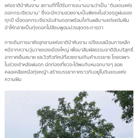
แห่งชาติป่าหินงาม สถานที่ที่ได้รับการขนานนามว่าเป็น “ดินแดนแห่ง
ดอกกระเจียวบาน” ซึ่งจะมีความสวยงามเป็นพิเศษในช่วงฤดูฝนของ
ทุกปี เมื่อดอกกระเจียวนับล้านดอกพร้อมใจกันผลิบานแต่งแต้มผืน
ป่าให้กลายเป็นทุ่งดอกไม้สีชมพูอมม่วงสุดตระการตา
การเดินทางมายังอุทยานแห่งชาติป่าหินงาม เปรียบเสมือนการหลีก
หนีจากความวุ่นวายของเมืองใหญ่ เพื่อมาสัมผัสธรรมชาติอันบริสุทธิ์
อากาศเย็นสบาย และวิวทิวทัศน์ที่สวยงามเกินคำบรรยาย โดยเฉพาะ
ในช่วงเช้าหลังฝนตก นักท่องเที่ยวจะได้พบกับหมอกบางๆ ลอย
คลอเคลียเหนือทุ่งหญ้า สร้างบรรยากาศราวกับอยู่ในดินแดนแห่ง
ความฝัน