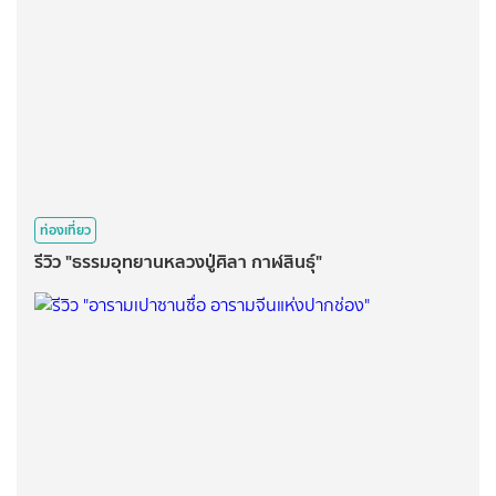
ท่องเที่ยว
รีวิว "ธรรมอุทยานหลวงปู่ศิลา กาฬสินธุ์"