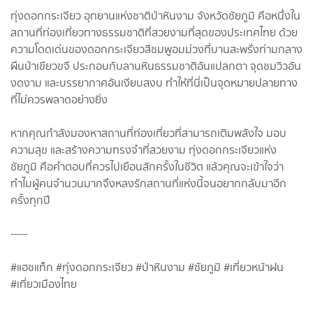
ทุ่งดอกกระเจียว อุทยานแห่งชาติป่าหินงาม จังหวัดชัยภูมิ คือหนึ่งใน
สถานที่ท่องเที่ยวทางธรรมชาติที่สวยงามที่สุดของประเทศไทย ด้วย
ความโดดเด่นของดอกกระเจียวสีชมพูอมม่วงที่บานสะพรั่งท่ามกลาง
ผืนป่าเขียวขจี ประกอบกับลานหินธรรมชาติอันแปลกตา จุดชมวิวอัน
งดงาม และบรรยากาศอันเงียบสงบ ทำให้ที่นี่เป็นจุดหมายปลายทาง
ที่ไม่ควรพลาดอย่างยิ่ง
หากคุณกำลังมองหาสถานที่ท่องเที่ยวที่สามารถเติมพลังใจ มอบ
ความสุข และสร้างความทรงจำที่สวยงาม ทุ่งดอกกระเจียวแห่ง
ชัยภูมิ คือคำตอบที่ควรไปเยือนสักครั้งในชีวิต แล้วคุณจะเข้าใจว่า
ทำไมผู้คนจำนวนมากจึงหลงรักสถานที่แห่งนี้จนอยากกลับมาอีก
ครั้งทุกปี
-----
#แฮชแท็ก #ทุ่งดอกกระเจียว #ป่าหินงาม #ชัยภูมิ #เที่ยวหน้าฝน
#เที่ยวเมืองไทย