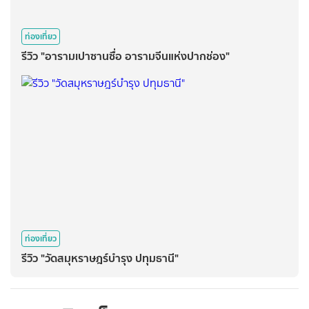
ท่องเที่ยว
รีวิว "อารามเปาซานซื่อ อารามจีนแห่งปากช่อง"
ท่องเที่ยว
รีวิว "วัดสมุหราษฎร์บำรุง ปทุมธานี"