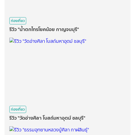
ท่องเที่ยว
รีวิว "น้ำตกไทรโยคน้อย กาญจนบุรี"
ท่องเที่ยว
รีวิว "วัดอ่างศิลา โบสถ์มหาอุตม์ ชลบุรี"