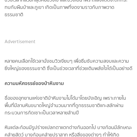
ทบกับผืนป่าและภูเขา เกิดเป็นภาพที่งดงามราวกับภาพวาด
ธรรมชาติ
Advertisement
หลายคนเลือกใช้เวลานั่งชมวิวเงียบๆ เพื่อซึมซับความสงบและความ
ยิ่งใหญ่ของธรรมชาติ ซึ่งเป็นช่วงเวลาที่ช่วยเติมพลังใจได้เป็นอย่างดี
ความมหัศจรรย์ของป่าหินงาม
ชื่อของอุทยานแห่งชาติป่าหินงามไม่ได้มาโดยบังเอิญ เพราะภายใน
พื้นที่มีลานหินขนาดใหญ่จำนวนมากที่ถูกธรรมชาติแกะสลักผ่าน
กระบวนการกัดเซาะเป็นเวลาหลายล้านปี
หินแต่ละก้อนมีรูปร่างแปลกตาแตกต่างกันออกไป บางก้อนมีลักษณะ
คล้ายสัตว์ บางก้อนคล้ายปราสาท หรือสิ่งของต่างๆ ทำให้เกิด