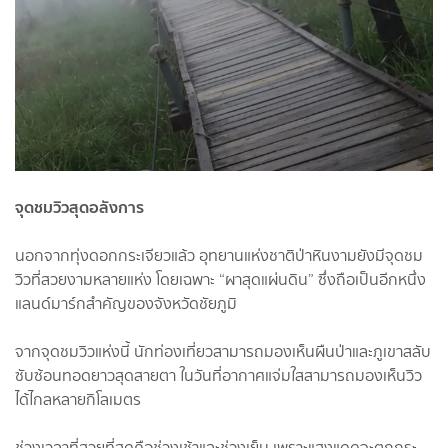
จุดชมวิวสุดอลังการ
นอกจากทุ่งดอกกระเจียวแล้ว อุทยานแห่งชาติป่าหินงามยังมีจุดชม
วิวที่สวยงามหลายแห่ง โดยเฉพาะ “ผาสุดแผ่นดิน” ซึ่งถือเป็นอีกหนึ่ง
แลนด์มาร์กสำคัญของจังหวัดชัยภูมิ
จากจุดชมวิวแห่งนี้ นักท่องเที่ยวสามารถมองเห็นผืนป่าและภูเขาสลับ
ซับซ้อนทอดยาวสุดสายตา ในวันที่อากาศแจ่มใสสามารถมองเห็นวิว
ได้ไกลหลายกิโลเมตร
ช่วงเวลาที่สวยที่สุดคือช่วงเช้าและช่วงเย็น เพราะแสงแดดจะตกกระ