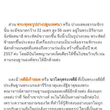
ส่วน
พระพุทธรูปปางปฐมเทศนา
หรือ ปางแสดงธรรมจักร
นั้น จะมีขนาดกว้าง 32 เมตร สูง 56 เมตร อยู่ในพระอิริยาบถ
นั่งขัดสมาธิ พระหัตถ์ขวายกขึ้น จีบนิ้วเป็นรูปวงกลม พระหัตถ์
ซ้ายยกขึ้นประคอง มีเครื่องประกอบเป็นวงล้อธรรมจักรและ
ฉัตรด้านบนสุดที่แสดงถึงความร่มเย็น สร้างขึ้นเมื่อปี พ.ศ.
2557 ค่ะ โดยมีบันไดพญานาคเจ็ดเศียรให้ขึ้นไปชมวิวบริเวณ
ลานรอบฐานองค์พระได้อีกด้วยค่ะ
และมี
เจดีย์เก้ายอด
หรือ
นวโลกุตระเจดีย์
ที่เป็นพระเจดีย์ที่
ประดิษฐานพระบรมสารีริกธาตุและอัฐิธาตุของพระ
คณาจารย์สายกรรมฐานอยู่บนยอดเจดีย์อีกด้วยค่ะ ต้องบอก
เลยค่ะว่าที่ วัดถ้ำเขาปรางค์ จะไม่ได้เป็นทางผ่านอีกต่อไป
เพราะความสวยงามของวัด ที่ทำให้รู้สึกสงบอย่างบอกไม่ถูก
บวกกับความยิ่งใหญ่อลังการของพระพุทธรูป ใครที่เป็นสาย