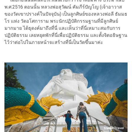
พ.ศ.2516 ตอนนั้น หลวงพ่อสุวัฒน์ คัมภีร์ปัญโญ (เจ้าอาวาส
ของวัดเขาปรางค์ในปัจจุบัน) เป็นลูกศิษย์ของหลวงพ่อลี ธัมมธ
โร แห่ง วัดอโศการาม พระนักปฏิบัติกรรมฐานที่มีลูกศิษย์
มากมาย ได้ธุดงค์มาถึงที่นี่ และเห็นว่าที่นี่เหมาะสมกับการ
ปฏิบัติธรรม เลยหยุดพักที่นี่เพื่อปฏิบัติธรรม และตั้งจิตอธิษฐาน
ไว้ว่าต่อไปในภายหน้าจะสร้างที่นี่เป็นวัดขึ้นมาค่ะ