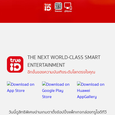
THE NEXT WORLD-CLASS SMART
ENTERTAINMENT
อีกขั้นของความบันเทิงระดับโลกตรงใจคุณ
วันนี้
ดู
สิทธิพิเศษ
อ่าน
เกม
ตาตั้ง
ช้อปปิ้ง
แพ็กเกจ
กล่องทรูไอดีทีวี