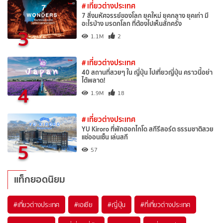
# เที่ยวต่างประเทศ
7 สิ่งมหัศจรรย์ของโลก ยุคใหม่ ยุคกลาง ยุคเก่า มี
อะไรบ้าง มรดกโลก ที่ต้องไปเห็นสักครั้ง
3
1.1M
2
# เที่ยวต่างประเทศ
40 สถานที่สวยๆ ใน ญี่ปุ่น ไปเที่ยวญี่ปุ่น คราวนี้อย่า
ได้พลาด!
4
1.9M
18
# เที่ยวต่างประเทศ
YU Kiroro ที่พักฮอกไกโด สกีรีสอร์ต ธรรมชาติสวย
แช่ออนเซ็น เล่นสกี
5
57
แท็กยอดนิยม
#เที่ยวต่างประเทศ
#เอเชีย
#ญี่ปุ่น
#ที่เที่ยวต่างประเทศ