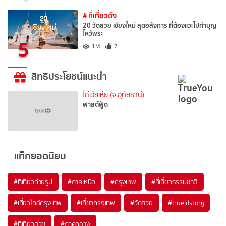
# ที่เที่ยวดัง
20 วัดสวย เชียงใหม่ สุดอลังการ ที่ต้องแวะไปทำบุญ
ไหว้พระ
5
1M
7
สิทธิประโยชน์แนะนำ
ไก่เว้ยเห้ย (จ.อุทัยธานี)
ฟาสต์ฟู้ด
แท็กยอดนิยม
#ที่เที่ยวถ่ายรูป
#ภาคเหนือ
#กรุงเทพ
#ที่เที่ยวธรรมชาติ
#เที่ยวใกล้กรุงเทพ
#เที่ยวกรุงเทพ
#วัดสวย
#trueidstory
#ที่เที่ยวสวย
#ภาคกลาง