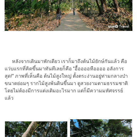
หลังจากเดินมาพักเดียว เราก็มาถึงต้นไม้ยักษ์กันแล้ว คือ
แว่บแรกที่คิดขึ้นมาทันทีเลยก็คือ "อื้ออออหืออออ อลังการ
สุด!" ภาพที่เห็นคือ ต้นไม้สูงใหญ่ ตั้งตระง่านอยู่ท่ามกลางป่า
ขนาดย่อมๆ รากไม้สูงพ้นดินขึ้นมา ดูสวยงามตามธรรมชาติ
โดยไม่ต้องมีการแต่งเติมอะไรมาก แต่ก็มีความมหัศจรรย์
แล้ว