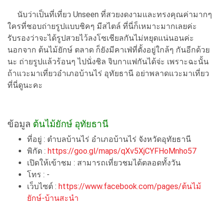
นับว่าเป็นที่เที่ยว Unseen ที่สวยงดงามและทรงคุณค่ามากๆ
ใครที่ชอบถ่ายรูปแบบชิคๆ มีสไตล์ ที่นี่ก็เหมาะมากเลยค่ะ
รับรองว่าจะได้รูปสวยไว้ลงโซเชียลกันไม่หยุดแน่นอนค่ะ
นอกจาก ต้นไม้ยักษ์ ตลาด ก็ยังมีคาเฟ่ที่ตั้งอยู่ใกล้ๆ กันอีกด้วย
นะ ถ่ายรูปแล้วร้อนๆ ไปนั่งชิล จิบกาแฟกันได้จ่ะ เพราะฉะนั้น
ถ้าแวะมาเที่ยวอำเภอบ้านไร่ อุทัยธานี อย่าพลาดแวะมาเที่ยว
ที่นี่ดูนะคะ
ข้อมูล
ต้นไม้ยักษ์ อุทัยธานี
ที่อยู่ : ตำบลบ้านไร่ อำเภอบ้านไร่ จังหวัดอุทัยธานี
พิกัด :
https://goo.gl/maps/qXv5XjCYFHoMnho57
เปิดให้เข้าชม : สามารถเที่ยวชมได้ตลอดทั้งวัน
โทร : -
เว็บไซต์ :
https://www.facebook.com/pages/ต้นไม้
ยักษ์-บ้านสะนำ