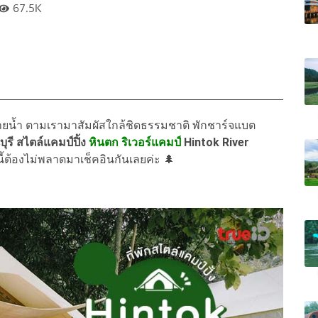
67.5K
ยน้ำ ตามเรามาสัมผัสใกล้ชิดธรรมชาติ พักชาร์จแบต
ุรี สไตล์แคมป์ปิ้ง
หินตก ริเวอร์แคมป์
Hintok River
นี้ต้องไม่พลาดมาเช็คอินกันเลยค่ะ 🌲