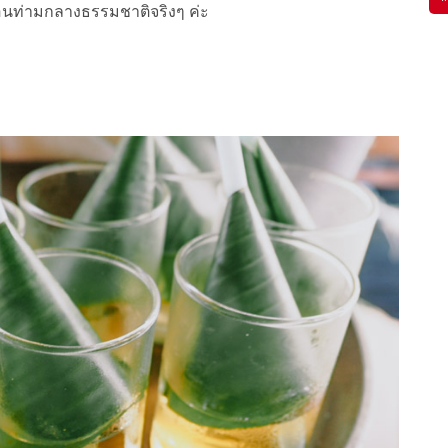
นท่ามกลางธรรมชาติจริงๆ ค่ะ