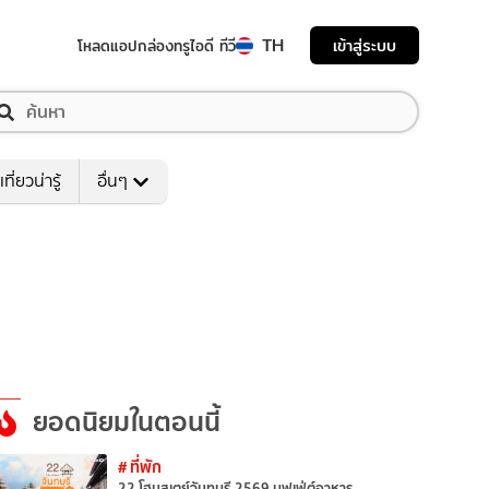
TH
เข้าสู่ระบบ
โหลดแอป
กล่องทรูไอดี ทีวี
เที่ยวน่ารู้
อื่นๆ
ยอดนิยมในตอนนี้
# ที่พัก
22 โฮมสเตย์จันทบุรี 2569 บุฟเฟ่ต์อาหาร