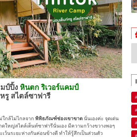
ป์ปิ้ง
หินตก ริเวอร์แคมป์
หรู สไตล์ซาฟารี
#
#
 ไม่ใกล้ไม่ไกลจาก
พิพิธภัณฑ์ช่องเขาขาด
นั่นเองค่ะ จุดเด่น
#
ีขนาดใหญ่สไตล์เต็นท์ซาฟารีนั่นเอง มีความกว้างขวางพอๆ
เว้นระยะห่างกันค่อนข้างดี ทำให้รู้สึกเป็นส่วนตัว
#