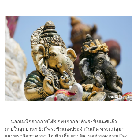
นอกเหนือจากการได้ขอพรจากองค์พระพิฆเนศแล้ว
ภายในอุทยานฯ ยังมีพระพิฆเนศประจำวันเกิด พระแม่อุมา
และพระอิศวร ศาลา ไฉ่ ซิง เอี๊ย พระพิฆเนศจำลองจากเมือง