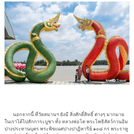
นอกจากนี้ ที่วัดสมานฯ ยังมี สิ่งศักดิ์สิทธิ์ ต่างๆ มากมาย
ในเราได้ไปสักการะบูชา ทั้ง หลวงพ่อโต พระโพธิสัตว์กวนอิม
ปางประทานบุตร พระพิฆเนศปางปาฏิหาริย์ ๑๐๘ กร พระราหู