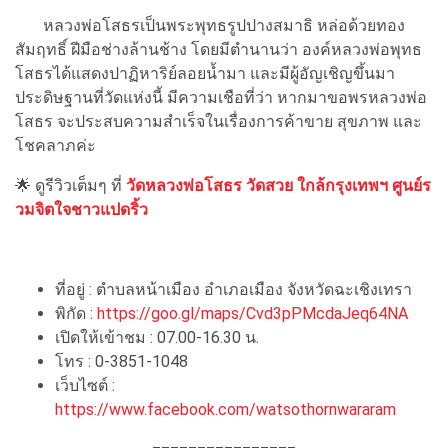
หลวงพ่อโสธรเป็นพระพุทธรูปปางสมาธิ หล่อด้วยทอง
สัมฤทธิ์ ฝีมือช่างล้านช้าง โดยมีตำนานว่า องค์หลวงพ่อพุทธ
โสธรได้แสดงปาฏิหาริย์ลอยน้ำมา และมีผู้อัญเชิญขึ้นมา
ประดิษฐานที่วัดแห่งนี้ มีความเชือที่ว่า หากมาขอพรหลวงพ่อ
โสธร จะประสบความสำเร็จในเรื่องการค้าขาย สุขภาพ และ
โชคลาภค่ะ
🌟 ดูรีวิวเต็มๆ ที่
วัดหลวงพ่อโสธร วัดสวย ใกล้กรุงเทพฯ ศูนย์ร
วมจิตใจชาวแปดริ้ว
ที่อยู่ : ตำบลหน้าเมือง อำเภอเมือง จังหวัดฉะเชิงเทรา
พิกัด :
https://goo.gl/maps/Cvd3pPMcdaJeq64NA
เปิดให้เข้าชม : 07.00-16.30 น.
โทร : 0-3851-1048
เว็บไซต์ :
https://www.facebook.com/watsothornwararam