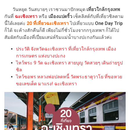
วันหยุด วันสบายๆ เราชวนมาปักหมุด
เที่ยว
ใ
กล้กรุงเทพ
กันที่
ฉะเชิงเทรา
หรือ
เมืองแปดริ้ว
เช็คลิสต์กับที่เที่ยวชิลตาม
นี้ได้เลยค่ะ
20
ที่เที่ยวฉะเชิงเทรา
ไปเที่ยวแบบ
One Day Trip
ก็ได้ จะค้างสักคืนก็ดี เพียงไม่กี่ชั่วโมงจากกรุงเทพฯ ก็ได้ไป
สัมผัสกับเมืองที่เปี่ยมเสน่ห์ริมแม่น้ำบางปะกงกันแล้วค่ะ
ประวัติ จังหวัดฉะเชิงเทรา ที่เที่ยวใกล้กรุงเทพ เมือง
การเกษตร แห่งบางปะกง
ไหว้พระ 9 วัด ฉะเชิงเทรา สายบุญ วัดสวยๆ เดินถ่ายรูป
ชิล
ไหว้ขอพร หลวงพ่อปลดหนี้ วัดพระธาตุวาโย ที่ขอหวย
ขอเลขเด็ด มาแรง! ฉะเชิงเทรา