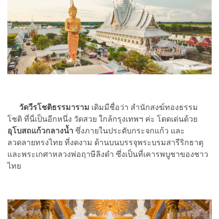
วัดวีรโชติธรรมาราม
เดิมมีชื่อว่า สำนักสงฆ์ทองธรรม
โชติ ที่นี่เป็นอีกหนึ่ง วัดสวย ใกล้กรุงเทพฯ ค่ะ โดดเด่นด้วย
อุโบสถแก้วกลางน้ำ
ซึ่งภายในประดับกระจกแก้ว และ
ลวดลายทรงไทย ที่งดงาม ด้านบนบรรจุพระบรมสารีริกธาตุ
และพระเกศาหลวงพ่อฤาษีลิงดำ ซึ่งเป็นที่เคารพบูชาของชาว
ไทย