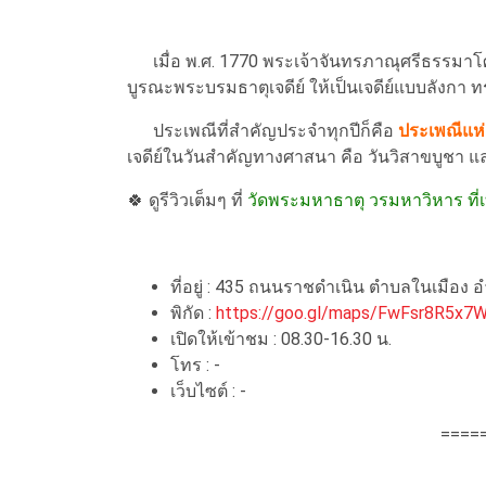
เมื่อ พ.ศ. 1770 พระเจ้าจันทรภาณุศรีธรรมาโศก
บูรณะพระบรมธาตุเจดีย์ ให้เป็นเจดีย์แบบลังกา ท
ประเพณีที่สำคัญประจำทุกปีก็คือ
ประเพณีแห่ผ
เจดีย์ในวันสำคัญทางศาสนา คือ วันวิสาขบูชา แ
🍀 ดูรีวิวเต็มๆ ที่
วัดพระมหาธาตุ วรมหาวิหาร ที่
ที่อยู่ : 435 ถนนราชดำเนิน ตำบลในเมือ
พิกัด :
https://goo.gl/maps/FwFsr8R5x7
เปิดให้เข้าชม : 08.30-16.30 น.
โทร : -
เว็บไซต์ : -
====