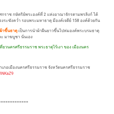
ราช กษัตริย์พระองค์ที่ 2 แห่งอาณาจักรตามพรลิงก์ ได้
รงระฆังคว่ำ รอบพระมหาธาตุ มีองค์เจดีย์ 158 องค์ด้วยกัน
้าขึ้นธาตุ
เป็นการนำผ้าผืนยาวขึ้นไปห่มองค์พระบรมธาตุ
ละ มาฆบูชา นั่นเอง
เที่ยวนครศรีธรรมราช พระธาตุไร้เงา ของ เมืองนคร
ง อำเภอเมืองนครศรีธรรมราช จังหวัดนครศรีธรรมราช
WiNKaZ9
=============