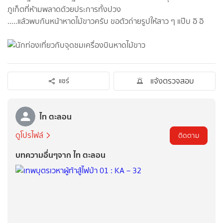
ภูเก็ตที่ห้ามพลาดด้วยประการทั้งปวง
.....แล้วพบกันหน้าหาดไม้ขาวครับ ขอตัวถ่ายรูปให้สาว ๆ แป๊บ อิ อิ
แจ้งตรวจสอบ
แชร์
ไท ตะลอน
ดูโปรไฟล์
ติดตาม
บทความอื่นๆจาก ไท ตะลอน