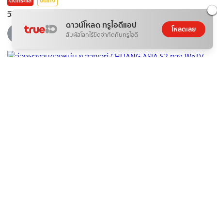
ติดกระแส
บันเทิง
วิธีโหวต "น้องเนเน่" ให้ชนะ AGT 2026 ง่ายๆ ใน 5 นาที
ดาวน์โหลด ทรูไอดีแอป
โหลดเลย
08 ส.ค. 2026
สัมผัสโลกไร้ขีดจำกัดกับทรูไอดี
ติดกระแส
บันเทิง
ส่องผลงานของหนุ่ม ๆ จากเวที CHUANG ASIA S2 ทาง WeTV
08 ส.ค. 2026