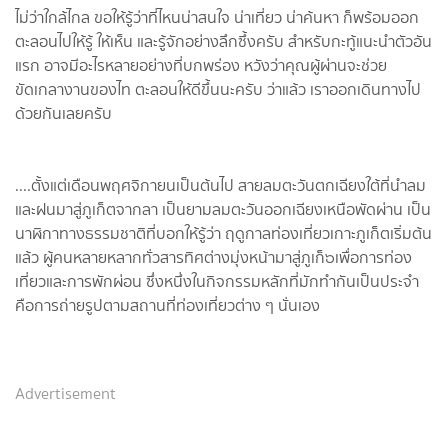
ไม่ว่าใกล้ไกล ขอให้รู้ว่าที่ไหนน่าสนใจ น่าเที่ยว น่าค้นหา ก็พร้อมออก
ตะลอนไปให้รู้ ให้เห็น และรู้จักอย่างลึกซึ้งครับ สำหรับกะทู้แนะนำตัวอัน
แรก อาจมีอะไรหลายอย่างที่บกพร่อง หวังว่าคุณผู้ผ่านจะช่วย
ขัดเกลางานของไท ตะลอนให้ดีขึ้นนะครับ ว่าแล้ว เราออกเดินทางไป
ด้วยกันเลยครับ
....ตั้งแต่เดือนพฤศจิกายนเป็นต้นไป สายลมตะวันตกเฉียงใต้ที่นำลม
และฝนมาสู่ภูเก็ตจากลา เป็นยามลมตะวันออกเฉียงเหนือพัดผ่าน เป็น
นาฬิกาทางธรรมชาติที่บอกให้รู้ว่า ฤดูกาลท่องเที่ยวเกาะภูเก็ตเริ่มต้น
แล้ว ผู้คนหลายหลากทั่วสารทิศต่างมุ่งหน้ามาสู่ภูเก็๖เพื่อการท่อง
เที่ยวและการพักผ่อน ซึ่งหนึ่งในกิจกรรมหลักที่มักทำกันเป็นประจำ
คือการถ่ายรูปตามสถานที่ท่องเที่ยวต่าง ๆ นั่นเอง
Advertisement