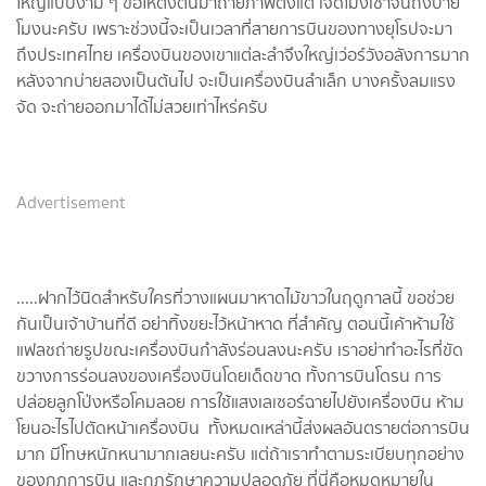
ใหญ่แบบงาม ๆ ขอให้ตั้งต้นมาถ่ายภาพตั้งแต่ เจ็ดโมงเช้าจนถึงบ่าย
โมงนะครับ เพราะช่วงนี้จะเป็นเวลาที่สายการบินของทางยุโรปจะมา
ถึงประเทศไทย เครื่องบินของเขาแต่ละลำจึงใหญ่เว่อร์วังอลังการมาก
หลังจากบ่ายสองเป็นต้นไป จะเป็นเครื่องบินลำเล็ก บางครั้งลมแรง
จัด จะถ่ายออกมาได้ไม่สวยเท่าไหร่ครับ
Advertisement
.....ฝากไว้นิดสำหรับใครที่วางแผนมาหาดไม้ขาวในฤดูกาลนี้ ขอช่วย
กันเป็นเจ้าบ้านที่ดี อย่าทิ้งขยะไว้หน้าหาด ที่สำคัญ ตอนนี้เค้าห้ามใช้
แฟลชถ่ายรูปขณะเครื่องบินกำลังร่อนลงนะครับ เราอย่าทำอะไรที่ขัด
ขวางการร่อนลงของเครื่องบินโดยเด็ดขาด ทั้งการบินโดรน การ
ปล่อยลูกโป่งหรือโคมลอย การใช้แสงเลเซอร์ฉายไปยังเครื่องบิน ห้าม
โยนอะไรไปตัดหน้าเครื่องบิน ทั้งหมดเหล่านี้ส่งผลอันตรายต่อการบิน
มาก มีโทษหนักหนามากเลยนะครับ แต่ถ้าเราทำตามระเบียบทุกอย่าง
ของกฎการบิน และกฎรักษาความปลอดภัย ที่นี่คือหมุดหมายใน