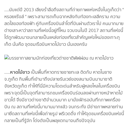
....นับแต่ปี 2013 เสียงร่ำลือถึงสถานที่ถ่ายภาพแห่งหนึ่งในภูเก็ตว่า "
หรอยแร๊งส์ " เพราะสามารถเก็บฉากหลังกับท้องทะเลสีคราม ความ
สดใสของท้องฟ้า คู่กับเครื่องบินลำโตที่บินผ่านตัวเราไป คนมากมาย
ต่างเสาะหาว่าสถานที่แห่งนี้อยู่ที่ไหน จวบจนในปี 2017 สถานที่แห่งนี้
ได้ถูกพัฒนาจนกลายเป็นแหล่งท่องเที่ยวสำคัญแห่งใหม่ของเกาะภุ
เก็ต นั่นคือ จุดชมเรือบินหาดไม้ขาว นั่นเองครับ
หาดไม้ขาว
.....
เป็นพื้นที่หาดทรายชายทะเล ติดกับ หาดไนยาง
จ.ภูเก็ต กินพื้นที่เข้ามาถึงปลายรันเวย์ของสนามบินนานาชาติ
จังหวัดภูเก็ต ทำให้ที่นี่มีความโดดเด่นสำหรับผู้หลงไหลในเครื่องบิน
เพราะจุดนี้เป็นจุดที่สามารถชมเครื่องบินร่อนลงผ่านทางหน้าหาดไม้
ขาวได้ จึงมีชาวต่างชาติจำนวนมาก มานั่งเฝ้ารอบันทึกภาพเครื่อง
บิน ณ สถานที่แห่งนี้มานานมากแล้ว จนกระทั่ง มีช่างภาพหลายท่าน
มายึดสถานที่แห่งนี้เพื่อถ่ายรูป พรีเวดดิ้ง ทำให้จุดชมเครื่องบินแห่งนี้
กลายเป็นที่รู้จัก โด่งดังเป็นพลุแตกมาจนถึงปัจจุบัน