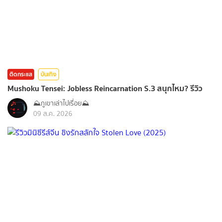
ติดกระแส
บันเทิง
Mushoku Tensei: Jobless Reincarnation S.3 สนุกไหม? รีวิว
⛰️ภูเขาเล่าไปเรื่อย⛰️
09 ส.ค. 2026