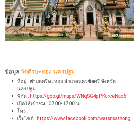
ข้อมูล
วัดศีรษะทอง นครปฐม
ที่อยู่ : ตำบลศรีษะทอง อำเภอนครชัยศรี จังหวัด
นครปฐม
พิกัด :
https://goo.gl/maps/WNqSG4pPKurceNap6
เปิดให้เข้าชม : 07.00-17.00 น.
โทร : -
เว็บไซต์ :
https://www.facebook.com/watsrisathong