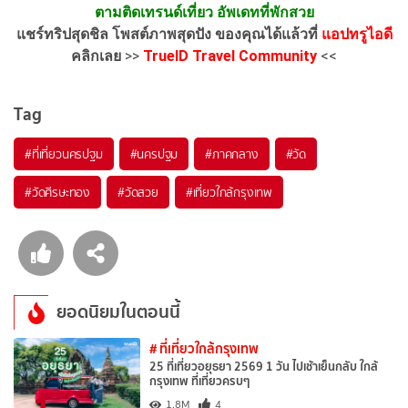
ตามติดเทรนด์เที่ยว อัพเดทที่พักสวย
แชร์ทริปสุดชิล โพสต์ภาพสุดปัง ของคุณได้แล้วที่
แอปทรูไอดี
คลิกเลย
>>
TrueID Travel Community
<<
Tag
#ที่เที่ยวนครปฐม
#นครปฐม
#ภาคกลาง
#วัด
#วัดศีรษะทอง
#วัดสวย
#เที่ยวใกล้กรุงเทพ
ยอดนิยมในตอนนี้
# ที่เที่ยวใกล้กรุงเทพ
25 ที่เที่ยวอยุธยา 2569 1 วัน ไปเช้าเย็นกลับ ใกล้
กรุงเทพ ที่เที่ยวครบๆ
1.8M
4