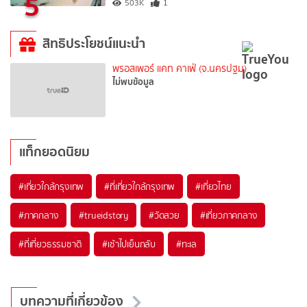
5
503K
1
สิทธิประโยชน์แนะนำ
พรอสเพอร์ แคท คาเฟ่ (จ.นครปฐม)
ไม่พบข้อมูล
แท็กยอดนิยม
#เที่ยวใกล้กรุงเทพ
#ที่เที่ยวใกล้กรุงเทพ
#เที่ยวไทย
#ภาคกลาง
#trueidstory
#วัดสวย
#เที่ยวภาคกลาง
#ที่เที่ยวธรรมชาติ
#เช้าไปเย็นกลับ
#ทะเล
บทความที่เกี่ยวข้อง