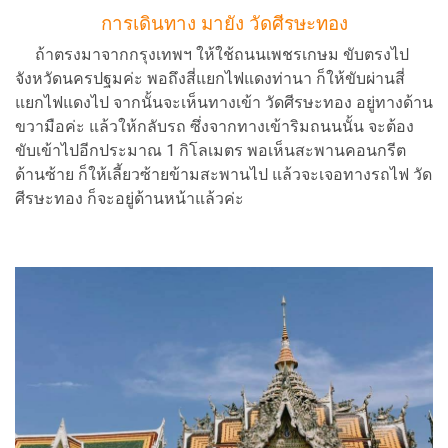
การเดินทาง มายัง วัดศีรษะทอง
ถ้าตรงมาจากกรุงเทพฯ ให้ใช้ถนนเพชรเกษม ขับตรงไป
จังหวัดนครปฐมค่ะ พอถึงสี่แยกไฟแดงท่านา ก็ให้ขับผ่านสี่
แยกไฟแดงไป จากนั้นจะเห็นทางเข้า วัดศีรษะทอง อยู่ทางด้าน
ขวามือค่ะ แล้วให้กลับรถ ซึ่งจากทางเข้าริมถนนนั้น จะต้อง
ขับเข้าไปอีกประมาณ 1 กิโลเมตร พอเห็นสะพานคอนกรีต
ด้านซ้าย ก็ให้เลี้ยวซ้ายข้ามสะพานไป แล้วจะเจอทางรถไฟ วัด
ศีรษะทอง ก็จะอยู่ด้านหน้าแล้วค่ะ