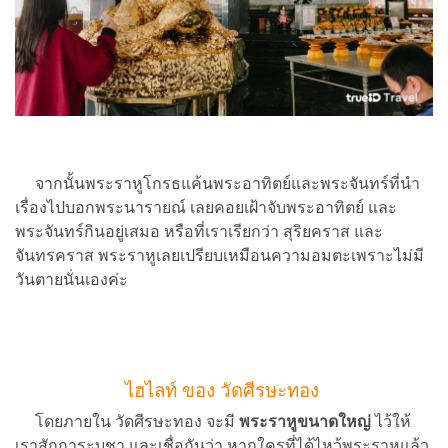
จากนั้นพระราหูโกรธแค้นพระอาทิตย์และพระจันทร์ที่นำ
เรื่องไปบอกพระนารายณ์ เลยคอยเฝ้าจับพระอาทิตย์ และ
พระจันทร์กินอยู่เสมอ หรือที่เราเรียกว่า สุริยคราส และ
จันทรคราส พระราหูเลยเปรียบเหมือนความอมตะเพราะไม่มี
วันตายนั่นเองค่ะ
ไฮไลท์ ของ วัดศีรษะทอง
โดยภายใน วัดศีรษะทอง จะมี
พระราหูขนาดใหญ่
ไว้ให้
เราสักการะบูชา และเชื่อกันว่า หากใครที่ได้ไหว้พระราหูแล้ว