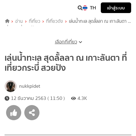
TH
เข้าสู่ระบบ
อ่าน
ที่เที่ยว
ที่เที่ยวดัง
เล่นน้ำทะเล สุดลั้ลลา ณ เกาะลันตา ที่
เที่ยวกระบี่ สวยปัง
เลือกที่เที่ยว
เล่นน้ำทะเล สุดลั้ลลา ณ เกาะลันตา ที่
เที่ยวกระบี่ สวยปัง
nukkpidet
12 ธันวาคม 2563 ( 11:50 )
4.3K