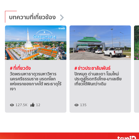
บทความที่เกี่ยวข้อง
# ที่เที่ยวดัง
# ข่าวประชาสัมพันธ์
วัดพระมหาธาตุวรมหาวิหาร
ปักหมุด ด่านสะเดา โฉมใหม่
นครศรีธรรมราช มรดกโลก
ประตูสู่โรดทริปไทย-มาเลเซีย
แห่งแรกของภาคใต้ พระธาตุไร้
เที่ยวใต้ฟินกว่าเดิม
เงา
127.5K
12
135