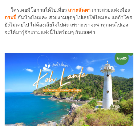
ใครเคยมีโอกาสได้ไปเที่ยว
เกาะลันตา
เกาะสวยแห่งเมือง
กระบี่
กันบ้างไหมคะ สวยงามสุดๆ ไปเลยใช่ไหมละ แต่ถ้าใคร
ยังไม่เคยไป ไม่ต้องเสียใจไปค่ะ เพราะเราจะพาทุกคนไปเอง
จะได้มารู้จักเกาะแห่งนี้ไปพร้อมๆ กันเลยค่า