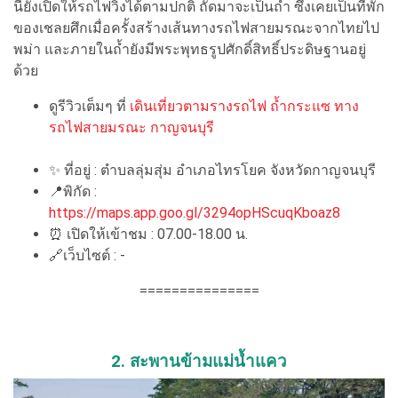
นี้ยังเปิดให้รถไฟวิ่งได้ตามปกติ ถัดมาจะเป็นถ้ำ ซึ่งเคยเป็นที่พัก
ของเชลยศึกเมื่อครั้งสร้างเส้นทางรถไฟสายมรณะจากไทยไป
พม่า และภายในถ้ำยังมีพระพุทธรูปศักดิ์สิทธิ์ประดิษฐานอยู่
ด้วย
ดูรีวิวเต็มๆ ที่
เดินเที่ยวตามรางรถไฟ ถ้ำกระแซ ทาง
รถไฟสายมรณะ กาญจนบุรี
✨ ที่อยู่ : ตำบลลุ่มสุ่ม อำเภอไทรโยค จังหวัดกาญจนบุรี
📍พิกัด :
https://maps.app.goo.gl/3294opHScuqKboaz8
⏰ เปิดให้เข้าชม : 07.00-18.00 น.
🔗เว็บไซต์ : -
===============
2. สะพานข้ามแม่น้ำแคว