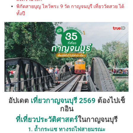
พิกัดสายบุญ ไหว้พระ 9 วัด กาญจนบุรี เที่ยววัดสวย ได้
ทั้งปี
อัปเดต
เที่ยวกาญจนบุรี 2569
ต้องไปเช็
กอิน
ที่เที่ยวประวัติศาสตร์
ในกาญจนบุรี
1. ถ้ำกระแซ ทางรถไฟสายมรณะ