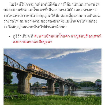
ไฮไลท์ในการมาเที่ยวที่นี่ก็คือ การได้มาเดินบนรางรถไฟ
บนสะพานข้ามแม่น้ำแควซึ่งมีระยะทาง 300 เมตร ทางการ
รถไฟแห่งประเทศไทยอนุญาตให้นักท่องเที่ยวสามารถเดินบน
รางรถไฟ ชมความงามของสองฝากฝั่งแม่น้ำแควได้ แต่ต้อง
ระวังสัญญาณหากทีรถไฟผ่านมาด้วยค่ะ
ดูรีวิวเต็มๆ ที่
สะพานข้ามแม่น้ำแคว กาญจนบุรี อนุสรณ์
สงครามมหาเอเชียบูรพา