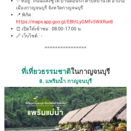
✨ ที่อยู่ : ถนนแสงชูโต บ้านดอนรัก ตำบลบ้านใต้ อำเภอ
เมืองกาญจนบุรี จังหวัดกาญจนบุรี
📍 พิกัด :
https://maps.app.goo.gl/EBhtLyGMfv5WXRun8
⏰ เปิดให้เข้าชม : 08.00-17.00 น.
🔗 เว็บไซต์ : -
================
ที่เที่ยวธรรมชาติ
ในกาญจนบุรี
8. แพริมน้ำ กาญจนบุรี