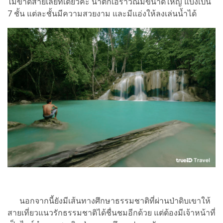
ไม่ขาดสายเลยทีเดียวค่ะ น้ำตกเอราวัณมีขนาดใหญ่ แบ่งเป็น
7 ชั้น แต่ละชั้นมีความสวยงาม และมีแอ่งให้ลงเล่นน้ำได้
นอกจากนี้ยังมีเส้นทางศึกษาธรรมชาติที่ผ่านป่าดิบเขาให้
สายเที่ยวแนวรักธรรมชาติได้ชื่นชมอีกด้วย แต่ต้องมีเจ้าหน้าที่