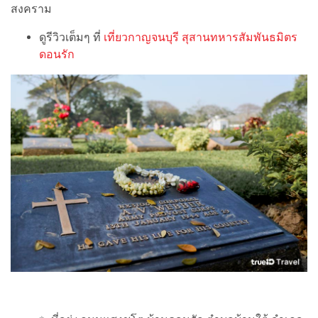
สงคราม
ดูรีวิวเต็มๆ ที่
เที่ยวกาญจนบุรี สุสานทหารสัมพันธมิตร
ดอนรัก