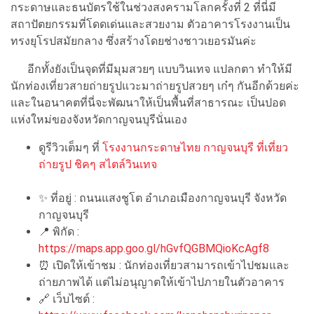
กระดาษและธนบัตรใช้ในช่วงสงครามโลกครั้งที่ 2 ที่นี่มี
สถาปัตยกรรมที่โดดเด่นและสวยงาม ตัวอาคารโรงงานเป็น
ทรงยุโรปสมัยกลาง ซึ่งสร้างโดยช่างชาวเยอรมันค่ะ
อีกทั้งยังเป็นจุดที่มีมุมสวยๆ แบบวินเทจ แปลกตา ทำให้มี
นักท่องเที่ยวสายถ่ายรูปแวะมาถ่ายรูปสวยๆ เก๋ๆ กันอีกด้วยค่ะ
และในอนาคตที่นี่จะพัฒนาให้เป็นพื้นที่สาธารณะ เป็นปอด
แห่งใหม่ของจังหวัดกาญจนบุรีนั่นเอง
ดูรีวิวเต็มๆ ที่
โรงงานกระดาษไทย กาญจนบุรี ที่เที่ยว
ถ่ายรูป ชิคๆ สไตล์วินเทจ
✨ ที่อยู่ : ถนนแสงชูโต อำเภอเมืองกาญจนบุรี จังหวัด
กาญจนบุรี
📍 พิกัด :
https://maps.app.goo.gl/hGvfQGBMQioKcAgf8
⏰ เปิดให้เข้าชม : นักท่องเที่ยวสามารถเข้าไปชมและ
ถ่ายภาพได้ แต่ไม่อนุญาตให้เข้าไปภายในตัวอาคาร
🔗 เว็บไซต์ :