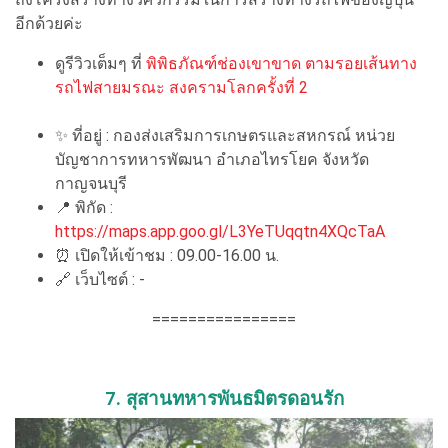
อีกด้วยค่ะ
ดูรีวิวเต็มๆ ที่
พิพิธภัณฑ์ช่องเขาขาด ตามรอยเส้นทาง
รถไฟสายมรณะ สงครามโลกครั้งที่ 2
✨ ที่อยู่ : กองส่งเสริมการเกษตรและสหกรณ์ หน่วย
บัญชาการทหารพัฒนา อำเภอไทรโยค จังหวัด
กาญจนบุรี
📍 พิกัด :
https://maps.app.goo.gl/L3YeTUqqtn4XQcTaA
⏰ เปิดให้เข้าชม : 09.00-16.00 น.
🔗 เว็บไซต์ : -
================
7. สุสานทหารพันธมิตรดอนรัก