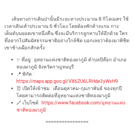
เส้นทางการเดินป่านั้นมีระยะทางประมาณ 8 กิโลเมตร ใช้
เวลาเดินเท้าประมาณ 6 ชั่วโมง โดยต้องพักค้างแรม กาง
เต็นท์บนยอดเขาหนึ่งคืน ซึ่งจะมีบริการลูกหาบให้อีกด้วย ใคร
ที่อยากไปสัมผัสธรรมชาติอย่างใกล้ชิด บอกเลยว่าต้องมาพิชิต
เขาช้างเผือกสักครั้ง
✨ ที่อยู่ : อุทยานแห่งชาติทองผาภูมิ ตำบลปิล๊อก อำเภอ
ทองผาภูมิ จังหวัดกาญจนบุรี
📍 พิกัด :
https://maps.app.goo.gl/VX6ZU6LRHde3yWsH9
⏰ เปิดให้เข้าชม : เดือนตุลาคม-กุมภาพันธ์ ของทุกปี
โดยสามารถติดต่อที่อุทยานแห่งชาติทองผาภูมิ
🔗 เว็บไซต์ :
https://www.facebook.com/อุทยานแห่ง
ชาติทองผาภูมิ
================