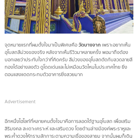
วัดบางจาก
จุดหมายแรกที่ผมตั้งใจมาเป็นพิเศษคือ
เพราะอยากเห็น
อุโบสถสีม่วงของจริง หลังจากเห็นรีวิวมาหลายครั้ง พอมาถึงต้อง
บอกเลยว่าประทับใจกว่าที่คิดครับ สีม่วงของอุโบสถตัดกับลวดลายสี
ทองได้อย่างลงตัว ดูโดดเด่นและไม่เหมือนวัดไหนในประเทศไทย ยิ่ง
ตอนแสงแดดกระทบตัวอาคารยิ่งสวยมาก
Advertisement
อีกหนึ่งไฮไลท์ที่หลายคนตั้งใจมาคือการลอดใต้ฐานอุโบสถ เพื่อเสริม
สิริมงคล สะเดาะเคราะห์ และเสริมดวง โดยด้านล่างมีองค์พระราหูและ
พระค้ำดวงให้กราบสักการะตามความเชื่อของสายมู จากนั้นผมก็เดิน