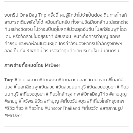
จบทริป One Day Trip ครั้งนี้ ผมรู้สึกว่าไม่จำเป็นต้องเดินทางไกลก็
สามารถเติมพลังใจได้เหมือนกันครับ ทั้งสามวัดมีเอกลักษณ์แตกต่าง
กันอย่างชัดเจน ไม่ว่าจะเป็นอุโบสถสีม่วงสุดอันซีน โบสถ์สีชมพูที่โดด
เด่น หรือวัดสวยในอยุธยาที่เงียบสงบ เหมาะทั้งการทำบุญ ขอพร
ถ่ายรูป และพักผ่อนในวันหยุด ใครกำลังมองหาทริปใกล้กรุงเทพฯ
ลองเก็บทั้ง 3 พิกัดนี้ไว้รับรองว่าคุ้มค่าและประทับใจแน่นอนครับ
ภาพถ่ายทั้งหมดโดย MrDeer
Tag:
#วัดบางจาก #วัดเพลง #วัดกลางคลองวัฒนาราม #โบสถ์สี
ม่วง #โบสถ์สีชมพู #วัดสวย #วัดสวยนนทบุรี #วัดสวยอยุธยา #เที่ยว
นนทบุรี #เที่ยวอยุธยา #เที่ยวใกล้กรุงเทพ #OneDayTrip #สายบุญ
#สายมู #ไหว้พระ9วัด #ทำบุญ #เที่ยววันหยุด #ที่เที่ยวใกล้กรุงเทพ
#รีวิวเที่ยว #เที่ยวไทย #UnseenThailand #เที่ยววัด #สายถ่ายรูป
#MrDeer