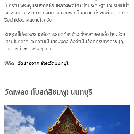
พระพุทธมงคลชัย (หลวงพ่อโต)
ไปกราบ
ซึ่งประดิษฐานอยู่ริมแม่น้ำ
เจ้าพระยา บรรยากาศเงียบสงบ ลมพัดเย็นสบาย นั่งพักผ่อนมองวิว
ริมน้ำได้อย่างสบายใจครับ
อีกจุดที่ไม่ควรพลาดคือการลอดท้องช้าง ซึ่งหลายคนเชื่อว่าจะช่วย
เสริมโชคลาภและความเป็นสิริมงคล ถือว่าเป็นวัดที่ครบทั้งสายบุญ
และสายถ่ายรูปจริง ๆ ครับ
พิกัด :
วัดบางจาก จังหวัดนนทบุรี
วัดเพลง (โบสถ์สีชมพู) นนทบุรี