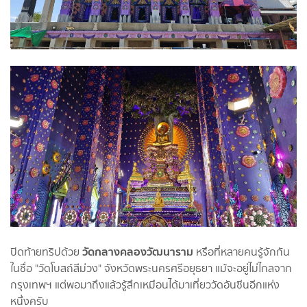
วัดกลางคลองวัฒนาราม
ปิดท้ายทริปด้วย
หรือที่หลายคนรู้จักกัน
ในชื่อ "วัดโบสถ์สีม่วง" จังหวัดพระนครศรีอยุธยา แม้จะอยู่ไม่ไกลจาก
กรุงเทพฯ แต่พอมาถึงแล้วรู้สึกเหมือนได้มาเที่ยววัดอันซีนอีกแห่ง
หนึ่งครับ