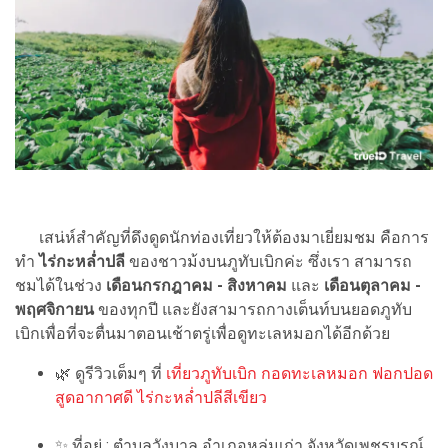
เสน่ห์สำคัญที่ดึงดูดนักท่องเที่ยวให้ต้องมาเยี่ยมชม คือการ
ทำ
ไร่กะหล่ำปลี
ของชาวม้งบนภูทับเบิกค่ะ ซึ่งเรา สามารถ
ชมได้ในช่วง
เดือนกรกฎาคม - สิงหาคม
และ
เดือนตุลาคม -
พฤศจิกายน
ของทุกปี และยังสามารถกางเต็นท์บนยอดภูทับ
เบิกเพื่อที่จะตื่นมาตอนเช้าตรู่เพื่อดูทะเลหมอกได้อีกด้วย
🌿 ดูรีวิวเต็มๆ ที่
เที่ยวภูทับเบิก กอดทะเลหมอก ฟอกปอด
สูดอากาศดี ไร่กะหล่ำปลีสีเขียว
✨ ที่อยู่ : ตำบลวังบาล อำเภอหล่มเก่า จังหวัดเพชรบูรณ์