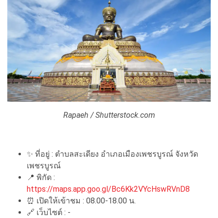
Rapaeh / Shutterstock.com
✨ ที่อยู่ : ตำบลสะเดียง อำเภอเมืองเพชรบูรณ์ จังหวัด
เพชรบูรณ์
📍 พิกัด :
https://maps.app.goo.gl/Bc6Kk2VYcHswRVnD8
⏰ เปิดให้เข้าชม : 08.00-18.00 น.
🔗 เว็บไซต์ : -