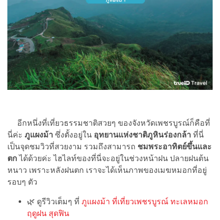
อีกหนึ่งที่เที่ยวธรรมชาติสวยๆ ของจังหวัดเพชรบูรณ์ก็คือที่
นี่ค่ะ
ภูแผงม้า
ซึ่งตั้งอยู่ใน
อุทยานแห่งชาติภูหินร่องกล้า
ที่นี่
เป็นจุดชมวิวที่สวยงาม รวมถึงสามารถ
ชมพระอาทิตย์ขึ้นและ
ตก
ได้ด้วยค่ะ ไฮไลท์ของที่นี่จะอยู่ในช่วงหน้าฝน ปลายฝนต้น
หนาว เพราะหลังฝนตก เราจะได้เห็นภาพของเมฆหมอกที่อยู่
รอบๆ ตัว
🌿 ดูรีวิวเต็มๆ ที่
ภูแผงม้า ที่เที่ยวเพชรบูรณ์ ทะเลหมอก
ฤดูฝน สุดฟิน