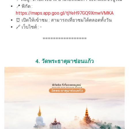
📍 พิกัด :
https://maps.app.goo.gl/tjYeH97GQ9XmwVMKA
⏰ เปิดให้เข้าชม : สามารถเที่ยวชมได้ตลอดทั้งวัน
🔗 เว็บไซต์ : -
=================
4. วัดพระธาตุผาซ่อนแก้ว