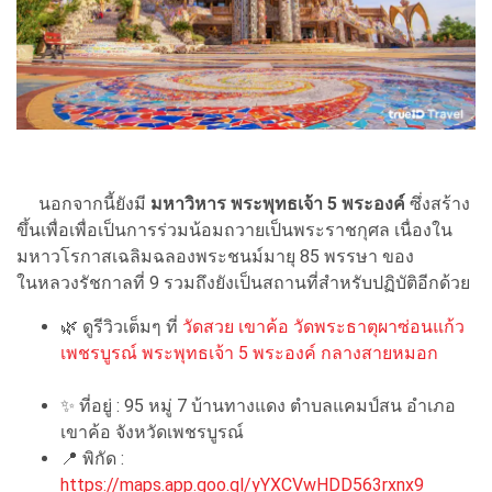
นอกจากนี้ยังมี
มหาวิหาร พระพุทธเจ้า 5 พระองค์
ซึ่งสร้าง
ขึ้นเพื่อเพื่อเป็นการร่วมน้อมถวายเป็นพระราชกุศล เนื่องใน
มหาวโรกาสเฉลิมฉลองพระชนม์มายุ 85 พรรษา ของ
ในหลวงรัชกาลที่ 9 รวมถึงยังเป็นสถานที่สำหรับปฏิบัติอีกด้วย
🌿 ดูรีวิวเต็มๆ ที่
วัดสวย เขาค้อ วัดพระธาตุผาซ่อนแก้ว
เพชรบูรณ์ พระพุทธเจ้า 5 พระองค์ กลางสายหมอก
✨ ที่อยู่ : 95 หมู่ 7 บ้านทางแดง ตำบลแคมป์สน อำเภอ
เขาค้อ จังหวัดเพชรบูรณ์
📍 พิกัด :
https://maps.app.goo.gl/yYXCVwHDD563rxnx9