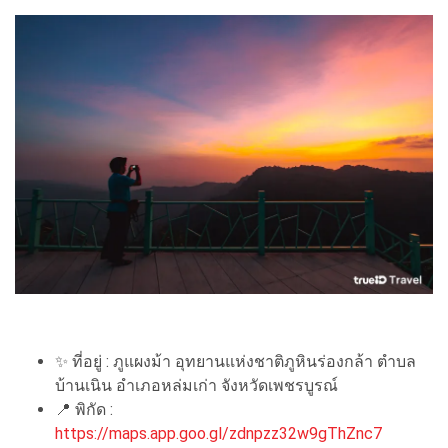
✨ ที่อยู่ : ภูแผงม้า อุทยานแห่งชาติภูหินร่องกล้า ตำบล
บ้านเนิน อำเภอหล่มเก่า จังหวัดเพชรบูรณ์
📍 พิกัด :
https://maps.app.goo.gl/zdnpzz32w9gThZnc7