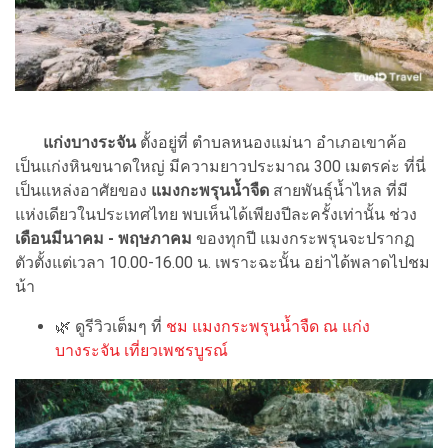
แก่งบางระจัน
ตั้งอยู่ที่ ตำบลหนองแม่นา อำเภอเขาค้อ
เป็นแก่งหินขนาดใหญ่ มีความยาวประมาณ 300 เมตรค่ะ ที่นี่
เป็นแหล่งอาศัยของ
แมงกะพรุนน้ำจืด
สายพันธุ์น้ำไหล ที่มี
แห่งเดียวในประเทศไทย พบเห็นได้เพียงปีละครั้งเท่านั้น ช่วง
เดือนมีนาคม - พฤษภาคม
ของทุกปี แมงกระพรุนจะปรากฏ
ตัวตั้งแต่เวลา 10.00-16.00 น. เพราะฉะนั้น อย่าได้พลาดไปชม
น้า
🌿 ดูรีวิวเต็มๆ ที่
ชม แมงกระพรุนน้ำจืด ณ แก่ง
บางระจัน เที่ยวเพชรบูรณ์