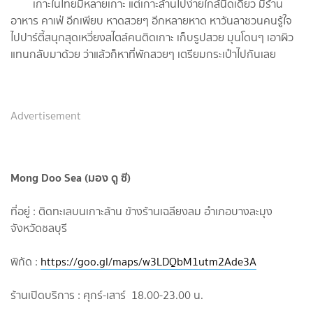
เกาะในไทยมีหลายเกาะ แต่เกาะล้านไปง่ายใกล้นิดเดียว มีร้าน
อาหาร คาเฟ่ อีกเพียบ หาดสวยๆ อีกหลายหาด หาวันลาชวนคนรู้ใจ
ไปปาร์ตี้สนุกสุดเหวี่ยงสไตล์คนติดเกาะ เก็บรูปสวย มุนโดนๆ เอาผิว
แทนกลับมาด้วย ว่าแล้วก็หาที่พักสวยๆ เตรียมกระเป๋าไปกันเลย
Advertisement
Mong Doo Sea (มอง ดู ซี)
ที่อยู่ : ติดทะเลบนเกาะล้าน ข้างร้านเฉลียงลม อำเภอบางละมุง
จังหวัดชลบุรี
พิกัด :
https://goo.gl/maps/w3LDQbM1utm2Ade3A
ร้านเปิดบริการ : ศุกร์-เสาร์ 18.00-23.00 น.