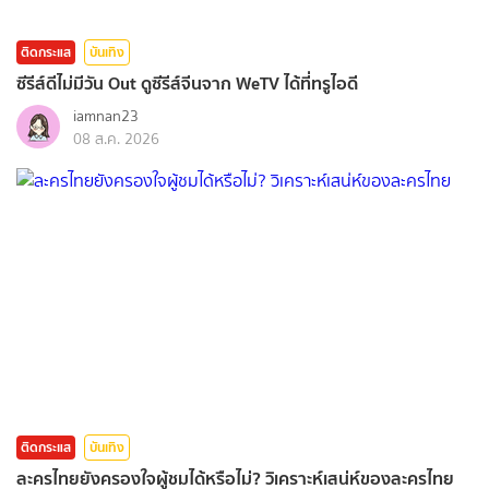
ติดกระแส
บันเทิง
ซีรีส์ดีไม่มีวัน Out ดูซีรีส์จีนจาก WeTV ได้ที่ทรูไอดี
iamnan23
08 ส.ค. 2026
ติดกระแส
บันเทิง
ละครไทยยังครองใจผู้ชมได้หรือไม่? วิเคราะห์เสน่ห์ของละครไทย