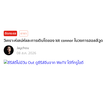
ติดกระแส
ดารา
วิเคราะห์เสน่ห์และการเติบโตของ kit connor ในวงการฮอลลีวูด
Jaychou
08 ส.ค. 2026