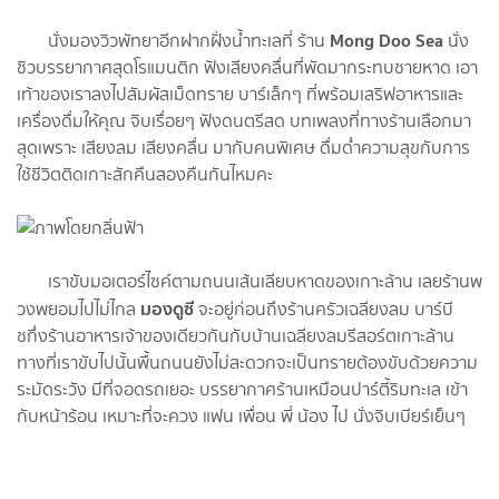
Mong Doo Sea
นั่งมองวิวพัทยาอีกฝากฝั่งน้ำทะเลที่ ร้าน
นั่ง
ชิวบรรยากาศสุดโรแมนติก ฟังเสียงคลื่นที่พัดมากระทบชายหาด เอา
เท้าของเราลงไปสัมผัสเม็ดทราย บาร์เล็กๆ ที่พร้อมเสริฟอาหารและ
เครื่องดื่มให้คุณ จิบเรื่อยๆ ฟังดนตรีสด บทเพลงที่ทางร้านเลือกมา
สุดเพราะ เสียงลม เสียงคลื่น มากับคนพิเศษ ดื่มด่ำความสุขกับการ
ใช้ชีวิตติดเกาะสักคืนสองคืนกันไหมคะ
เราขับมอเตอร์ไซค์ตามถนนเส้นเลียบหาดของเกาะล้าน เลยร้านพ
มองดูซี
วงพยอมไปไม่ไกล
จะอยู่ก่อนถึงร้านครัวเฉลียงลม บาร์บี
ชกึ่งร้านอาหารเจ้าของเดียวกันกับบ้านเฉลียงลมรีสอร์ตเกาะล้าน
ทางที่เราขับไปนั้นพื้นถนนยังไม่สะดวกจะเป็นทรายต้องขับด้วยความ
ระมัดระวัง มีที่จอดรถเยอะ บรรยากาศร้านเหมือนปาร์ตี้ริมทะเล เข้า
กับหน้าร้อน เหมาะที่จะควง แฟน เพื่อน พี่ น้อง ไป นั่งจิบเบียร์เย็นๆ