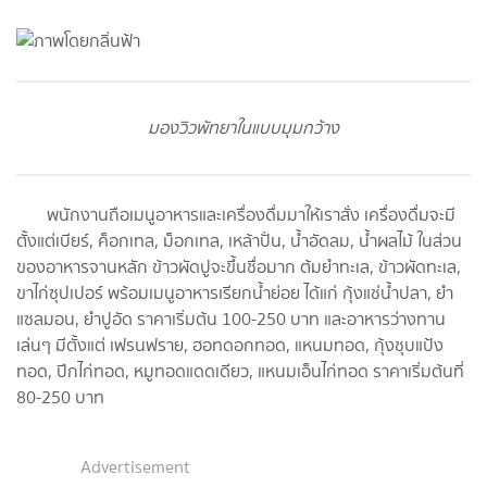
มองวิวพัทยาในแบบมุมกว้าง
พนักงานถือเมนูอาหารและเครื่องดื่มมาให้เราสั่ง เครื่องดื่มจะมี
ตั้งแต่เบียร์, ค็อกเทล, ม็อกเทล, เหล้าปั่น, น้ำอัดลม, น้ำผลไม้ ในส่วน
ของอาหารจานหลัก ข้าวผัดปูจะขึ้นชื่อมาก ต้มยำทะเล, ข้าวผัดทะเล,
ขาไก่ซุปเปอร์ พร้อมเมนูอาหารเรียกน้ำย่อย ได้แก่ กุ้งแช่น้ำปลา, ยำ
แซลมอน, ยำปูอัด ราคาเริ่มต้น 100-250 บาท และอาหารว่างทาน
เล่นๆ มีตั้งแต่ เฟรนฟราย, ฮอทดอกทอด, แหนมทอด, กุ้งชุบแป้ง
ทอด, ปีกไก่ทอด, หมูทอดแดดเดียว, แหนมเอ็นไก่ทอด ราคาเริ่มต้นที่
80-250 บาท
Advertisement