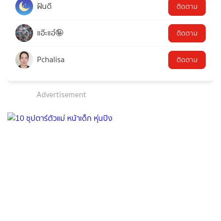
ฝันดี
ติดตาม
แอ๊ะแอ๋🤪
ติดตาม
Pchalisa
ติดตาม
Advertisement