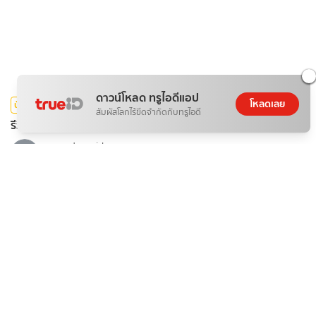
ดาวน์โหลด ทรูไอดีแอป
โหลดเลย
บันเทิง
สัมผัสโลกไร้ขีดจำกัดกับทรูไอดี
รีวิวซีรีส์ไทย รักษ์ To Love and Cherish (2569)
nowadaysgirl
08 ส.ค. 2026