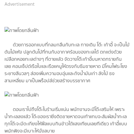
Advertisement
ด้วยการออกแบบที่กลมกลืนกับทะเล ทางเดิน โต๊ะ เก้าอี้ จะเป็นไม้
ต้นไม้แห้ง ปลูกต้นไม้ที่ทนกับอากาศร้อนของทะเลได้ ตกแต่งด้วย
เปลือกหอยทะเลต่างๆ ที่ตายแล้ว จัดวางโต๊ะเก้าอี้บนหาดทรายกัน
เลย คอนเซ็ปต์เรือใบและเรือแคนูให้ตรงกับธีมชายหาด มีโคมไฟระโยง
ระยางสีนวลๆ ส่องเพิ่มความอบอุ่นและถังน้ำมันเก่า ลังไม้ ธง
สามเหลี่ยม มาเป็นพร็อปส์ช่วยสร้างบรรยากาศ
ตอนเราไปถึงโต๊ะในร้านเริ่มแน่น พนักงานจะมีโต๊ะเสริมให้ เพราะ
น้ำทะเลลงแล้ว โต๊ะของเรายิ่งติดชายหาดจนเท้าแทบจะสัมผัสน้ำทะเล
ทุกโต๊ะจะมีตะเกียงให้ฟิ่ลแบบกินข้าวใต้แสงเทียนเลยทีเดียว เก้าอี้แบบ
พนักพิงจะมีเบาะให้นั่งสบาย