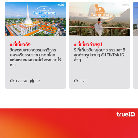
# ที่เที่ยวดัง
# ที่เที่ยวถ่ายรูป
วัดพระมหาธาตุวรมหาวิหาร
5 ที่เที่ยววันหยุดยาว ธรรมชาติ
นครศรีธรรมราช มรดกโลก
จุดถ่ายรูปสวยๆ อัป TikTok IG
แห่งแรกของภาคใต้ พระธาตุไร้
ฉ่ำๆ
เงา
127.5K
12
3.7K