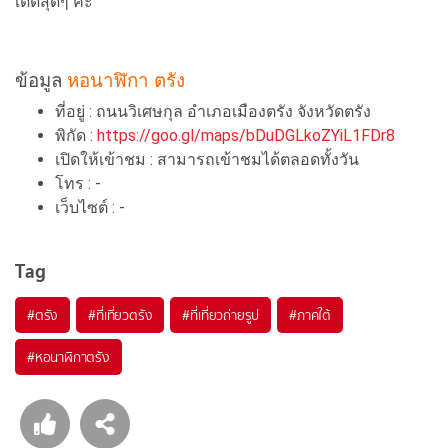
เด็ดสุดๆ ค่ะ
ข้อมูล
หอนาฬิกา ตรัง
ที่อยู่ : ถนนวิเศษกุล อำเภอเมืองตรัง จังหวัดตรัง
พิกัด :
https://goo.gl/maps/bDuDGLkoZYiL1FDr8
เปิดให้เข้าชม : สามารถเข้าชมได้ตลอดทั้งวัน
โทร : -
เว็บไซต์ : -
Tag
#ตรัง
#ที่เที่ยวตรัง
#ที่เที่ยวถ่ายรูป
#ภาคใต้
#หอนาฬิกาตรัง