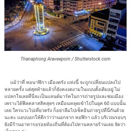
Thanaphong Araveeporn / Shutterstock.com
แม้ว่าที่ หอนาฬิกา เมืองตรัง แห่งนี้ จะถูกเปลี่ยนแปลงไป
หลายครั้ง แต่สุดท้ายแล้วก็ยังคงงดงามในแบบดั้งเดิมอยู่ ไม่
แปลกใจเลยที่นี่จะเป็นแลนด์มาร์คในการถ่ายรูปและชมเมือง
เพราะได้ฟีลคลาสสิคสุดๆ เหมือนหลุดเข้าไปในยุค 60 แบบนั้น
เลย ใครแวะไปเที่ยวตรัง ก็อย่าลืมไปเช็คอินถ่ายรูปที่นี่กันด้วย
นะคะ แอบบอกให้ดีกว่าว่านอกจาก หอฬิกา แล้ว บริเวณรอบๆ
ยังมีร้านอาหารอร่อยท้องถิ่นที่ต้องไปทานหลายร้านเลย จัดว่า