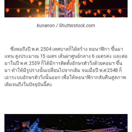
kunanon / Shutterstock.com
ซึ่งพอถึงปี พ.ศ. 2504 เทศบาลก็ได้สร้าง หอนาฬิกา ขึ้นมา
แทน สูงประมาณ 15 เมตร เส้นผ่าศูนย์กลาง 6 เมตรค่ะ และต่อ
มาในปี พ.ศ. 2539 ก็ได้มีการติดตั้งอักษรตัววิ่งด้วยคอมฯ ขึ้น
มา ทำให้มีรูปร่างนั้นเปลี่ยนไปจากเดิม จนเมื่อปี พ.ศ.2548 ก็
เอาระบบอักษรตัววิ่งนั้นออก เพื่อให้หอนาฬิกากลับคืนสู่สภาพ
เดิมจนถึงในปัจจุบันนี้ค่ะ