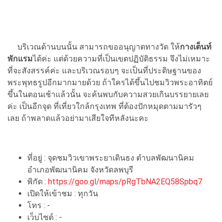
บริเวณด้านบนนั้น สามารถขออนุญาตทางวัด ให้
กางเต็นท์
พักแรม
ได้ค่ะ แต่ด้วยความที่เป็นเขตปฏิบัติธรรม จึงไม่เหมาะ
ที่จะสังสรรค์ค่ะ และบริเวณรอบๆ จะเป็นที่ประดิษฐานของ
พระพุทธรูปอีกมากมายด้วย ถ้าใครได้ขึ้นไปชมวิวพระอาทิตย์
ขึ้นในตอนเช้าแล้วนั้น จะค้นพบกับความสวยเกินบรรยายเลย
ค่ะ เป็นอีกจุด ที่เที่ยวใกล้กรุงเทพ ที่ต้องปักหมุดตามมารัวๆ
เลย ถ้าพลาดแล้วอย่ามาเสียใจทีหลังนะคะ
ที่อยู่ : จุดชมวิวเขาพระยาเดินธง ตำบลพัฒนานิคม
อำเภอพัฒนานิคม จังหวัดลพบุรี
พิกัด :
https://goo.gl/maps/pRgTbNA2EQ58Spbq7
เปิดให้เข้าชม : ทุกวัน
โทร : -
เว็บไซต์ : -