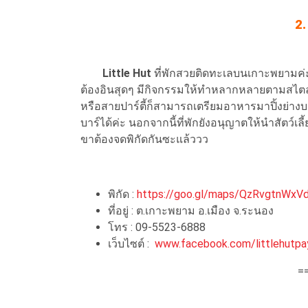
2.
Little Hut
ที่พักสวยติดทะเลบนเกาะพยามค่
ต้องอินสุดๆ มีกิจกรรมให้ทำหลากหลายตามสไตล์ ไ
หรือสายปาร์ตี้ก็สามารถเตรียมอาหารมาปิ้งย่างบ
บาร์ได้ค่ะ นอกจากนี้ที่พักยังอนุญาตให้นำสัตว์เลี
ขาต้องจดพิกัดกันซะแล้ววว
พิกัด :
https://goo.gl/maps/QzRvgtnWxV
ที่อยู่ : ต.เกาะพยาม อ.เมือง จ.ระนอง
โทร : 09-5523-6888
เว็บไซต์ :
www.facebook.com/littlehutp
=