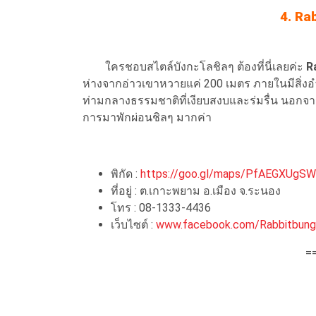
4. Ra
ใครชอบสไตล์บังกะโลชิลๆ ต้องที่นี่เลยค่ะ
R
ห่างจากอ่าวเขาหวายแค่ 200 เมตร ภายในมีสิ่
ท่ามกลางธรรมชาติที่เงียบสงบและร่มรื่น นอกจาก
การมาพักผ่อนชิลๆ มากค่า
พิกัด :
https://goo.gl/maps/PfAEGXUgS
ที่อยู่ : ต.เกาะพยาม อ.เมือง จ.ระนอง
โทร : 08-1333-4436
เว็บไซต์ :
www.facebook.com/Rabbitbung
=