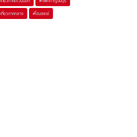
เที่ยวภาคตะวันออก
#ที่พักกาญจนบุรี
เที่ยวภาคกลาง
#โฮมสเตย์