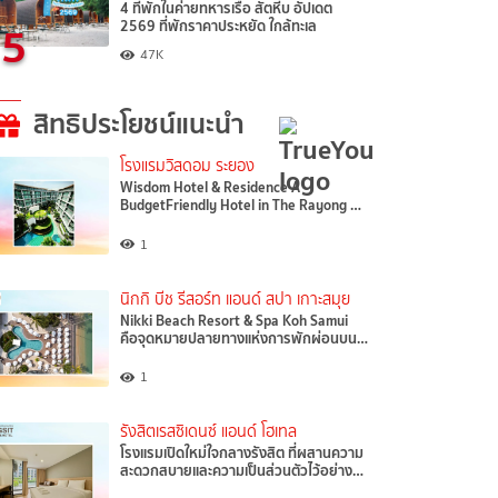
4 ที่พักในค่ายทหารเรือ สัตหีบ อัปเดต
5
2569 ที่พักราคาประหยัด ใกล้ทะเล
47K
สิทธิประโยชน์แนะนำ
โรงแรมวิสดอม ระยอง
Wisdom Hotel & Residence A
BudgetFriendly Hotel in The Rayong …
1
นิกกิ บีช รีสอร์ท แอนด์ สปา เกาะสมุย
Nikki Beach Resort & Spa Koh Samui
คือจุดหมายปลายทางแห่งการพักผ่อนบน…
1
รังสิตเรสซิเดนซ์ แอนด์ โฮเทล
โรงแรมเปิดใหม่ใจกลางรังสิต ที่ผสานความ
สะดวกสบายและความเป็นส่วนตัวไว้อย่าง…