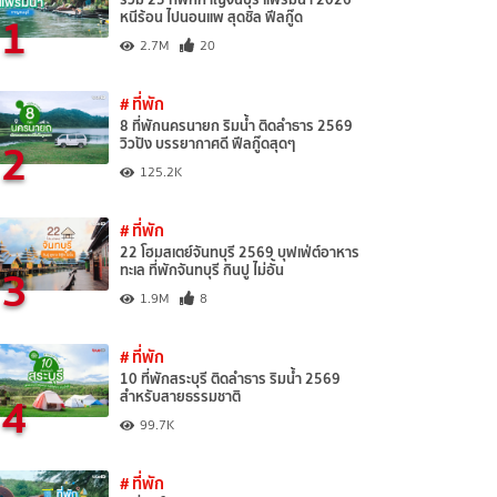
1
หนีร้อน ไปนอนแพ สุดชิล ฟีลกู๊ด
2.7M
20
# ที่พัก
8 ที่พักนครนายก ริมน้ำ ติดลำธาร 2569
2
วิวปัง บรรยากาศดี ฟีลกู๊ดสุดๆ
125.2K
# ที่พัก
22 โฮมสเตย์จันทบุรี 2569 บุฟเฟ่ต์อาหาร
3
ทะเล ที่พักจันทบุรี กินปู ไม่อั้น
1.9M
8
# ที่พัก
10 ที่พักสระบุรี ติดลำธาร ริมน้ำ 2569
4
สำหรับสายธรรมชาติ
99.7K
# ที่พัก