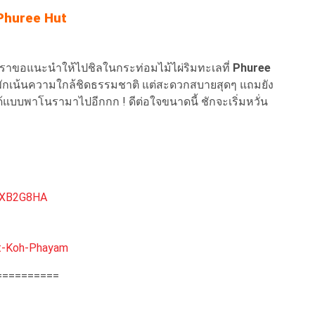
 Phuree Hut
ราขอแนะนำให้ไปชิลในกระท่อมไม้ไผ่ริมทะเลที่
Phuree
งพักเน้นความใกล้ชิดธรรมชาติ แต่สะดวกสบายสุดๆ แถมยัง
ได้แบบพาโนรามาไปอีกกก ! ดีต่อใจขนาดนี้ ชักจะเริ่มหวั่น
PXB2G8HA
t-Koh-Phayam
==========