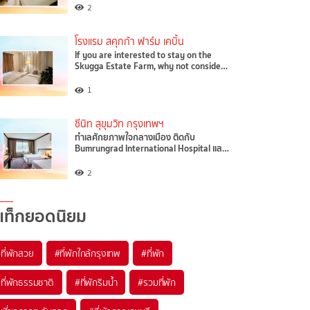
2
โรงแรม สคุกก้า ฟาร์ม เคบิ้น
If you are interested to stay on the
Skugga Estate Farm, why not conside…
1
ซีนิท สุขุมวิท กรุงเทพฯ
ทำเลศักยภาพใจกลางเมือง ติดกับ
Bumrungrad International Hospital แล…
2
แท็กยอดนิยม
ที่พักสวย
#ที่พักใกล้กรุงเทพ
#ที่พัก
ที่พักธรรมชาติ
#ที่พักริมน้ำ
#รวมที่พัก