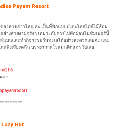
adise Payam Resort
างของหาดอ่าวใหญ่ค่ะ เป็นที่พักแบบบังกะโลสไตล์ไม้ล้อม
ย่างสวยงามจริงๆ เหมาะกับการไปพักผ่อนในซัมเมอร์นี้
เล่นบนและทำกิจกรรมริมทะเลได้อย่างสะดวกเลยค่ะ และ
ละฟังเสียงคลื่น บรรยากาศโรแมนติกสุดๆ ไปเลย
unn2F6
ระนอง
epayamresort
=========
. Lazy Hut