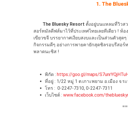
1. The Blue
The Bluesky Resort
ตั้งอยู่บนแหลมที่วิวส
สอร์ทมัลดีฟส์มาไว้ที่ประเทศไทยเลยทีเดียว ! ห
เขียวขจี บรรยากาศเงียบสงบและเป็นส่วนตัวสุดๆ ให้
กิจกรรมดีๆ อย่างการพายคายักสุดชิลรอบรีสอร์ทไ
พลาดนะซิส !
พิกัด :
https://goo.gl/maps/S7unrYQjHT
ที่อยู่ : 1/22 หมู่ 1 ต.เกาะพยาม อ.เมือง จ.
โทร : 0-2247-7310, 0-2247-7311
เว็บไซต์ :
www.facebook.com/thebluesky
==