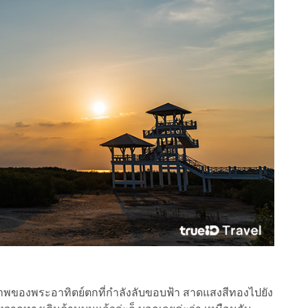
ภาพของพระอาทิตย์ตกที่กำลังลับขอบฟ้า สาดแสงสีทองไปยัง