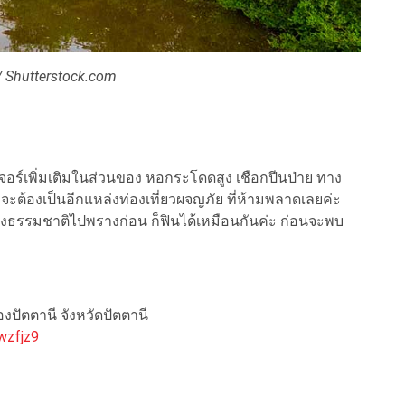
 Shutterstock.com
เพิ่มเติมในส่วนของ หอกระโดดสูง เชือกปีนป่าย ทาง
น่าจะต้องเป็นอีกแหล่งท่องเที่ยวผจญภัย ที่ห้ามพลาดเลยค่ะ
ของธรรมชาติไปพรางก่อน ก็ฟินได้เหมือนกันค่ะ ก่อนจะพบ
องปัตตานี จังหวัดปัตตานี
wzfjz9