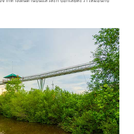
องจากทางเดินด้านบนแล้วล่ะก็ บอกเลยค่ะว่า เหมือนกับ