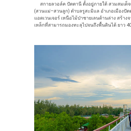
สกายลวอล์ค ปัตตานี ตั้งอยู่ภายใต้ สวมสมเด
(สวนแม่–สวนลูก) ตำบลรูสะมิแล อำเภอเมืองปัตตาน
แอดเวนเจอร์ เหนือไม้ป่าชายเลนด้านล่าง สร้าง
เหล็กที่สามารถมองทะลุไปจนถึงพื้นดินได้ ยาว 40