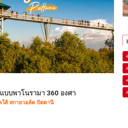
#
#
#
นี แบบพาโนรามา 360 องศา
#
ภาคใต้ สกายวอล์ค ปัตตานี