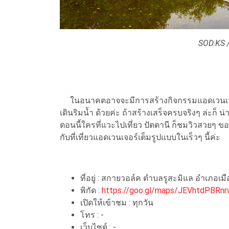
SOD.KS /
ในอนาคตอาจจะมีการสร้างกิจกรรมแอดเวนเจอร์
เดินริมน้ำ ด้วยค่ะ ถ้าสร้างเสร็จครบจริงๆ ล่ะก็ 
ตอนนี้ใครที่แวะไปเที่ยว ปัตตานี ก็ชมวิวสวยๆ 
กับที่เที่ยวแอดเวนเจอร์เต็มรูปแบบในเร็วๆ นี้ค่ะ
ที่อยู่ : สกายวอล์ค ตำบลรูสะมิแล อำเภอเมื
พิกัด :
https://goo.gl/maps/JEVhtdPBRnr
เปิดให้เข้าชม : ทุกวัน
โทร : -
เว็บไซต์ : -