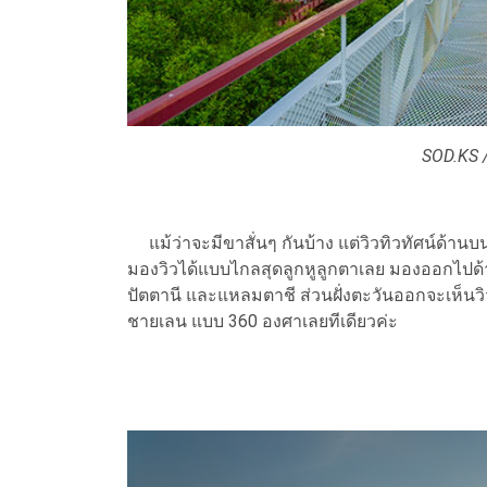
SOD.KS /
แม้ว่าจะมีขาสั่นๆ กันบ้าง แต่วิวทิวทัศน์ด้
มองวิวได้แบบไกลสุดลูกหูลูกตาเลย มองออกไปด
ปัตตานี และแหลมตาชี ส่วนฝั่งตะวันออกจะเห็นว
ชายเลน แบบ 360 องศาเลยทีเดียวค่ะ