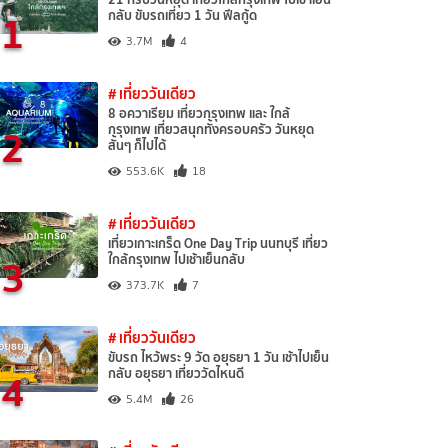
1
กลับ ขับรถเที่ยว 1 วัน ฟีลกู้ด
3.7M
4
# เที่ยววันเดียว
8 อควาเรียม เที่ยวกรุงเทพ และ ใกล้
2
กรุงเทพ เที่ยวสนุกทั้งครอบครัว วันหยุด
สั้นๆ ก็ไปได้
553.6K
18
# เที่ยววันเดียว
เที่ยวเกาะเกร็ด One Day Trip นนทบุรี เที่ยว
3
ใกล้กรุงเทพ ไปเช้าเย็นกลับ
373.7K
7
# เที่ยววันเดียว
ขับรถ ไหว้พระ 9 วัด อยุธยา 1 วัน เช้าไปเย็น
4
กลับ อยุธยา เที่ยววัดไหนดี
5.4M
26