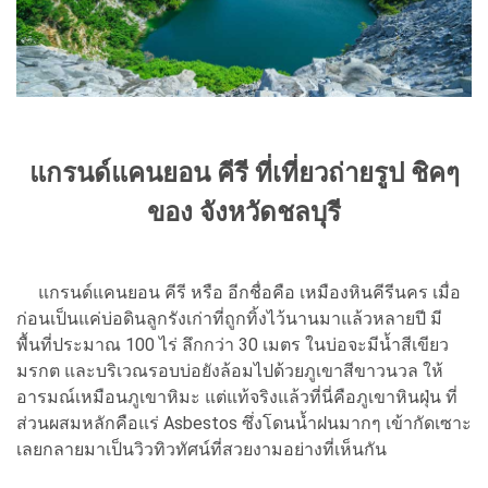
แกรนด์แคนยอน คีรี ที่เที่ยวถ่ายรูป ชิคๆ
ของ จังหวัดชลบุรี
แกรนด์แคนยอน คีรี หรือ อีกชื่อคือ เหมืองหินคีรีนคร เมื่อ
ก่อนเป็นแค่บ่อดินลูกรังเก่าที่ถูกทิ้งไว้นานมาแล้วหลายปี มี
พื้นที่ประมาณ 100 ไร่ ลึกกว่า 30 เมตร ในบ่อจะมีน้ำสีเขียว
มรกต และบริเวณรอบบ่อยังล้อมไปด้วยภูเขาสีขาวนวล ให้
อารมณ์เหมือนภูเขาหิมะ แต่แท้จริงแล้วที่นี่คือภูเขาหินฝุ่น ที่
ส่วนผสมหลักคือแร่ Asbestos ซึ่งโดนน้ำฝนมากๆ เข้ากัดเซาะ
เลยกลายมาเป็นวิวทิวทัศน์ที่สวยงามอย่างที่เห็นกัน