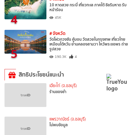
10 หาดสวย กระบี่ เที่ยวทะเล ภาคใต้ ชิลริมหาด รับ
หน้าร้อน
4
45K
# จังหวัด
วัดโฝวกวงซัน คู้บอน วัดสวยในกรุงเทพ เที่ยวไทย
เหมือนไต้หวัน ย่านคลองสามวา ไหว้พระขอพร ถ่าย
5
รูปสวย
190.3K
4
สิทธิประโยชน์แนะนำ
เอียะไก่ (จ.ชลบุรี)
ร้านของชำ
แพรวาณัชธ์ (จ.ชลบุรี)
ไม่พบข้อมูล