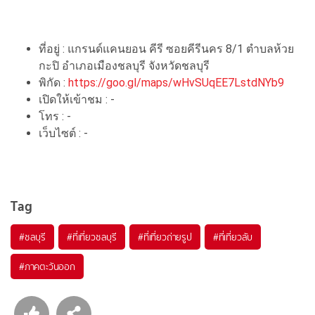
ที่อยู่ :
แกรนด์แคนยอน คีรี ซอยคีรีนคร 8/1 ตำบลห้วย
กะปิ อำเภอเมืองชลบุรี จังหวัดชลบุรี
พิกัด :
https://goo.gl/maps/wHvSUqEE7LstdNYb9
เปิดให้เข้าชม : -
โทร :
-
เว็บไซต์ : -
Tag
#ชลบุรี
#ที่เที่ยวชลบุรี
#ที่เที่ยวถ่ายรูป
#ที่เที่ยวลับ
#ภาคตะวันออก