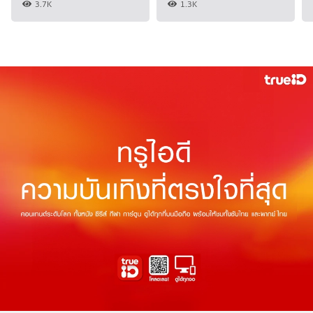
3.7K
1.3K