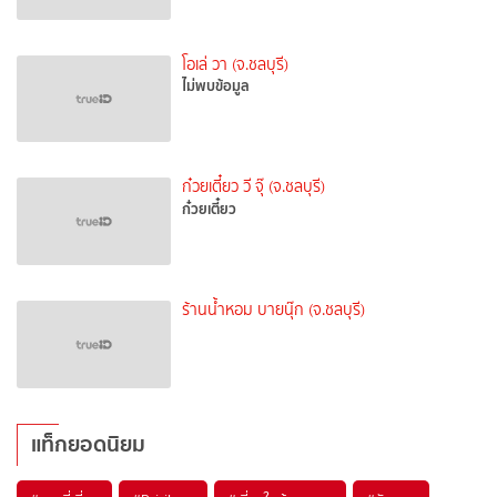
โอเล่ วา (จ.ชลบุรี)
ไม่พบข้อมูล
ก๋วยเตี๋ยว วี จุ๊ (จ.ชลบุรี)
ก๋วยเตี๋ยว
ร้านน้ำหอม บายนุ๊ก (จ.ชลบุรี)
แท็กยอดนิยม