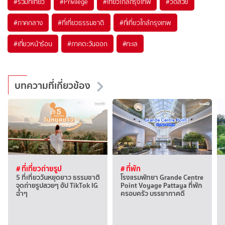
#รวมที่เที่ยว
#Privilege
#เที่ยวใกล้กรุงเทพ
#วัดสวย
#ภาคกลาง
#ที่เที่ยวธรรมชาติ
#ที่เที่ยวใกล้กรุงเทพ
#เที่ยวหน้าร้อน
#ภาคตะวันออก
#ทะเล
บทความที่เกี่ยวข้อง
# ที่เที่ยวถ่ายรูป
# ที่พัก
5 ที่เที่ยววันหยุดยาว ธรรมชาติ
โรงแรมพัทยา Grande Centre
จุดถ่ายรูปสวยๆ อัป TikTok IG
Point Voyage Pattaya ที่พัก
ฉ่ำๆ
ครอบครัว บรรยากาศดี