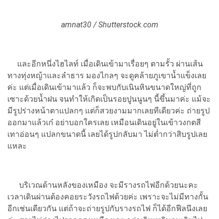
amnat30 / Shutterstock.com
และอีกหนึ่งไฮไลท์ เมื่อเดินเข้ามาเรื่อยๆ ตามรั้ว ผ่านเส้น
ทางทุ่งหญ้าและลำธาร มองไกลๆ จะดูคล้ายภูเขาน้ำแข็งเลย
ค่ะ แต่เมื่อเดินเข้ามาแล้ว ก็จะพบกับเนินหินขนาดใหญ่ที่ถูก
เซาะด้วยน้ำฝน จนทำให้เกิดเป็นรอยปูนนูนๆ นี้ขึ้นมาค่ะ แม้จะ
มีรูปร่างหน้าตาแปลกๆ แต่ก็สวยงามมากเลยทีเดียวค่ะ ถ่ายรูป
ออกมาแล้วเก๋ อย่าบอกใครเลย เหมือนเดินอยู่ในเข้าวงกตสี
เทาอ่อนๆ แปลกขนาดนี้ เลยได้รูปกลับมา ไม่ต่ำกว่าสิบรูปเลย
แหละ
บริเวณด้านหลังของเหมือง จะมีรางรถไฟอีกด้วยนะคะ
เวลาเดินผ่านต้องคอยระวังรถไฟด้วยค่ะ เพราะจะไม่มีทางกั้น
อีกเช่นเดียวกัน แต่ถ้าจะถ่ายรูปกับรางรถไฟ ก็ได้อีกฟีลนึงเลย