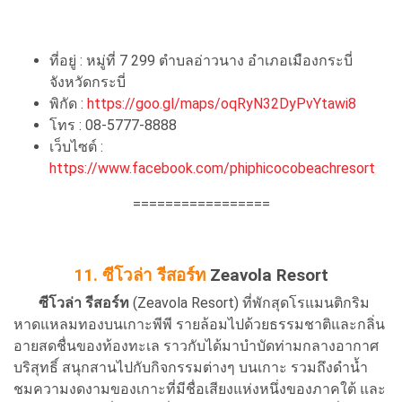
ที่อยู่ : หมู่ที่ 7 299 ตำบลอ่าวนาง อำเภอเมืองกระบี่
จังหวัดกระบี่
พิกัด :
https://goo.gl/maps/oqRyN32DyPvYtawi8
โทร : 08-5777-8888
เว็บไซต์ :
https://www.facebook.com/phiphicocobeachresort
=================
11. ซีโวล่า รีสอร์ท
Zeavola Resort
ซีโวล่า รีสอร์ท
(Zeavola Resort) ที่พักสุดโรแมนติกริม
หาดแหลมทองบนเกาะพีพี รายล้อมไปด้วยธรรมชาติและกลิ่น
อายสดชื่นของท้องทะเล ราวกับได้มาบำบัดท่ามกลางอากาศ
บริสุทธิ์ สนุกสานไปกับกิจกรรมต่างๆ บนเกาะ รวมถึงดำน้ำ
ชมความงดงามของเกาะที่มีชื่อเสียงแห่งหนึ่งของภาคใต้ และ