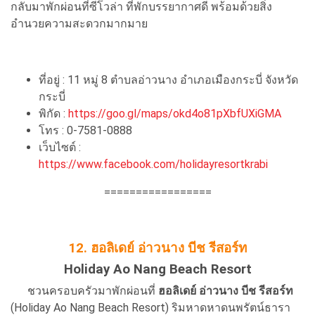
กลับมาพักผ่อนที่ซีโวล่า ที่พักบรรยากาศดี พร้อมด้วยสิ่ง
อำนวยความสะดวกมากมาย
ที่อยู่ : 11 หมู่ 8 ตำบลอ่าวนาง อำเภอเมืองกระบี่ จังหวัด
กระบี่
พิกัด :
https://goo.gl/maps/okd4o81pXbfUXiGMA
โทร : 0-7581-0888
เว็บไซต์ :
https://www.facebook.com/holidayresortkrabi
=================
12. ฮอลิเดย์ อ่าวนาง บีช รีสอร์ท
Holiday Ao Nang Beach Resort
ชวนครอบครัวมาพักผ่อนที่
ฮอลิเดย์ อ่าวนาง บีช รีสอร์ท
(Holiday Ao Nang Beach Resort) ริมหาดหาดนพรัตน์ธารา