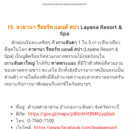
=================
15. ลายานา รีสอร์ท แอนด์ สปา
Layana Resort &
Spa
พักผ่อนริมทะเลชิลๆ ที่
เกาะลันตา
1 ใน 5 เกาะที่น่าเที่ยว
ที่สุดในโลก
ลายานา รีสอร์ท แอนด์ สปา
(Layana Resort &
Spa) เป็นบูติครีสอร์ทท่ามกลางพรรณไม้เขตร้อนใน
เกาะลันตาใหญ่
ใกล้กับ
หาดพระแอะ
ที่มีวิวทิวทัศน์ที่สวยงาม
ของหาดทรายขาว ทะเลใส อีกทั้งยังมีบรรยากาศเงียบสงบเป็น
ส่วนตัว ภายในห้องพักมีสิ่งอำนวยความสะดวกสบายครบครัน
เหมาะกับการมาพักผ่อนรีแลกซ์ในวันสบายๆ
ที่อยู่ : ตำบลศาลาด่าน อำเภอเกาะลันตา จังหวัดกระบี่
พิกัด :
https://goo.gl/maps/pBGchHtBMKzyqGis6
โทร : 0-7560-7100
เว็บไซต์ :
https://www.facebook.com/layanaresort