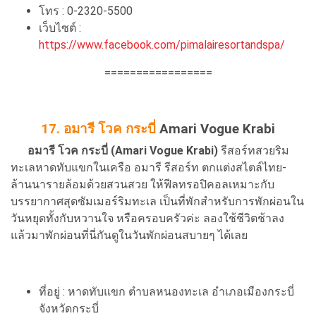
โทร : 0-2320-5500
เว็บไซต์ :
https://www.facebook.com/pimalairesortandspa/
=================
17. อมารี โวค กระบี่
Amari Vogue Krabi
อมารี โวค กระบี่ (Amari Vogue Krabi)
รีสอร์ทสวยริม
ทะเลหาดทับแขกในเครือ อมารี รีสอร์ท ตกแต่งสไตล์ไทย-
ล้านนารายล้อมด้วยสวนสวย ให้ฟีลทรอปิคอลเหมาะกับ
บรรยากาศสุดซัมเมอร์ริมทะเล เป็นที่พักสำหรับการพักผ่อนใน
วันหยุดทั้งกับหวานใจ หรือครอบครัวค่ะ ลองใช้ชีวิตช้าลง
แล้วมาพักผ่อนที่นี่กันดูในวันพักผ่อนสบายๆ ได้เลย
ที่อยู่ : หาดทับแขก ตำบลหนองทะเล อำเภอเมืองกระบี่
จังหวัดกระบี่