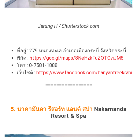
Jarung H / Shutterstock.com
ที่อยู่ : 279 หนองทะเล อำเภอเมืองกระบี่ จังหวัดกระบี่
พิกัด :
https://goo.gl/maps/8NeHzkFuZQTCviJM8
โทร : 0-7581-1888
เว็บไซต์ :
https://www.facebook.com/banyantreekrabi
=================
5. นาคามันดา รีสอร์ท แอนด์ สปา
Nakamanda
Resort & Spa