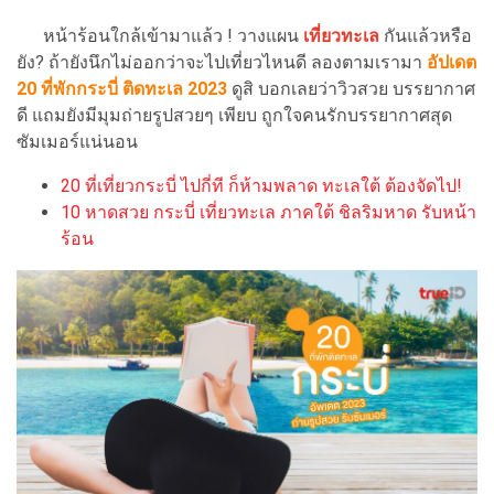
หน้าร้อนใกล้เข้ามาแล้ว ! วางแผน
เที่ยวทะเล
กันแล้วหรือ
ยัง? ถ้ายังนึกไม่ออกว่าจะไปเที่ยวไหนดี ลองตามเรามา
อัปเดต
20 ที่พัก
กระบี่
ติดทะเล 2023
ดูสิ บอกเลยว่าวิวสวย บรรยากาศ
ดี แถมยังมีมุมถ่ายรูปสวยๆ เพียบ ถูกใจคนรักบรรยากาศสุด
ซัมเมอร์แน่นอน
20 ที่เที่ยวกระบี่ ไปกี่ที ก็ห้ามพลาด ทะเลใต้ ต้องจัดไป!
10 หาดสวย กระบี่ เที่ยวทะเล ภาคใต้ ชิลริมหาด รับหน้า
ร้อน