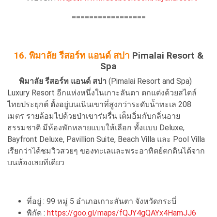
=================
16. พิมาลัย รีสอร์ท แอนด์ สปา
Pimalai Resort &
Spa
พิมาลัย รีสอร์ท แอนด์ สปา
(Pimalai Resort and Spa)
Luxury Resort อีกแห่งหนึ่งในเกาะลันตา ตกแต่งด้วยสไตล์
ไทยประยุกต์ ตั้งอยู่บนเนินเขาที่สูงกว่าระดับน้ำทะเล 208
เมตร รายล้อมไปด้วยป่าเขาร่มรื่น เต็มอิ่มกับกลิ่นอาย
ธรรมชาติ มีห้องพักหลายแบบให้เลือก ทั้งแบบ Deluxe,
Bayfront Deluxe, Pavillion Suite, Beach Villa และ Pool Villa
เรียกว่าได้ชมวิวสวยๆ ของทะเลและพระอาทิตย์ตกดินได้จาก
บนห้องเลยทีเดียว
ที่อยู่ : 99 หมู่ 5 อำเภอเกาะลันตา จังหวัดกระบี่
พิกัด :
https://goo.gl/maps/fQJY4gQAYx4HamJJ6