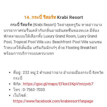
14. กระบี่ รีสอร์ท
Krabi Resort
กระบี่ รีสอร์ท
(Krabi Resort) วิลล่าสุดหรูริม หาดอ่าวนาง
บรรยากาศร่มรื่นเคล้ากับกลิ่นอายอันสดชื่นของทะเล มีห้อง
พักหลายแบบให้เลือกทั้ง Luxury Grand Room, Luxry Grand
Pool, Tropical Pool Villa และ Beachfront Pool Villa นอนชม
วิวทะเลให้เต็มอิ่ม เสริมกิมมิกเก๋ๆ ด้วย Floating Breakfast
พร้อมการบริการแบบครบวงจร
ที่อยู่ : 232 หมู่ 2 ตำบลอ่าวนาง อำเภอเมืองกระบี่ จังหวัด
กระบี่
พิกัด :
https://goo.gl/maps/EFkist3KpVtmzyvb7
โทร : 0-7563-7030
เว็บไซต์ :
https://www.facebook.com/krabiresortfanpage