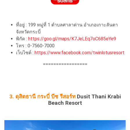
ที่อยู่ : 199 หมู่ที่ 1 ตำบลศาลาด่าน อำเภอเกาะลันตา
จังหวัดกระบี่
พิกัด :
https://goo.gl/maps/K7JeLEq7oC685eYe9
โทร : 0-7560-7000
เว็บไซต์ :
https://www.facebook.com/twinlotusresort
=================
3. ดุสิตธานี กระบี่ บีช รีสอร์ท
Dusit Thani Krabi
Beach Resort