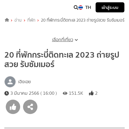
TH
เข้าสู่ระบบ
อ่าน
ที่พัก
20 ที่พักกระบี่ติดทะเล 2023 ถ่ายรูปสวย รับซัมเมอร์
เลือกที่เที่ยว
20 ที่พักกระบี่ติดทะเล 2023 ถ่ายรูป
สวย รับซัมเมอร์
เอิงเอย
3 มีนาคม 2566 ( 16:00 )
151.5K
2