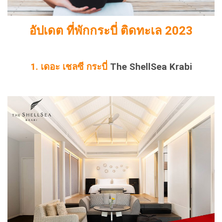
อัปเดต ที่พักกระบี่ ติดทะเล 2023
1. เดอะ เชลซี กระบี่
The ShellSea Krabi