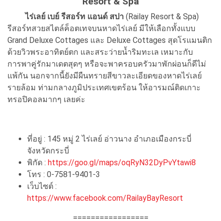
Resort & Spa
ไร่เลย์ เบย์ รีสอร์ท แอนด์ สปา
(Railay Resort & Spa)
รีสอร์ทสวยสไตล์ค็อตเทจบนหาดไร่เลย์ มีให้เลือกทั้งแบบ
Grand Deluxe Cottages และ Deluxe Cottages สุดโรแมนติก
ด้วยวิวพระอาทิตย์ตก และสระว่ายน้ำริมทะเล เหมาะกับ
การพาคู่รักมาเดตสุดๆ หรือจะพาครอบครัวมาพักผ่อนก็ดีไม่
แพ้กัน นอกจากนี้ยังมีผืนทรายสีขาวละเอียดของหาดไร่เลย์
รายล้อม ท่ามกลางภูมิประเทศเขตร้อน ให้อารมณ์ติดเกาะ
ทรอปิคอลมากๆ เลยค่ะ
ที่อยู่ : 145 หมู่ 2 ไร่เลย์ อ่าวนาง อำเภอเมืองกระบี่
จังหวัดกระบี่
พิกัด :
https://goo.gl/maps/oqRyN32DyPvYtawi8
โทร : 0-7581-9401-3
เว็บไซต์ :
https://www.facebook.com/RailayBayResort
=================