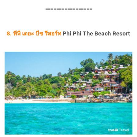
=================
8.
พีพี เดอะ บีช รีสอร์ท
Phi Phi The Beach Resort