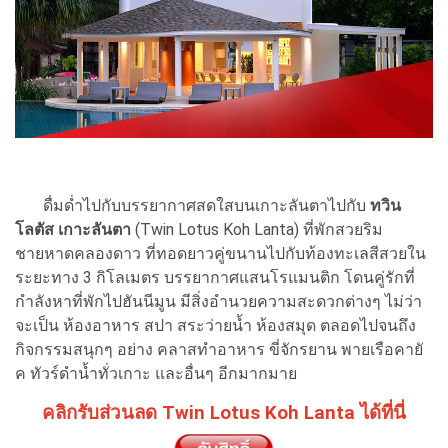
ดื่มด่ำไปกับบรรยากาศสดใสบนเกาะลันตาไปกับ
ทวิน
โลตัส เกาะลันตา
(Twin Lotus Koh Lanta) ที่พักสวยริม
ชายหาดคลองดาว ที่ทอดยาวคู่ขนานไปกับท้องทะเลสีสวยใน
ระยะทาง 3 กิโลเมตร บรรยากาศแสนโรแมนติก โดนคู่รักที่
กำลังหาที่พักไปฮันนีมูน มีสิ่งอำนวยความสะดวกต่างๆ ไม่ว่า
จะเป็น ห้องอาหาร สปา สระว่ายน้ำ ห้องสมุด ตลอดไปจนถึง
กิจกรรมสนุกๆ อย่าง คลาสทำอาหาร ขี่จักรยาน พายเรือคายั
ค ทัวร์ดำน้ำทั่วเกาะ และอื่นๆ อีกมากมาย
คลิกรับส่วนลด Twin Lotus Koh Lanta ได้ที่นี่