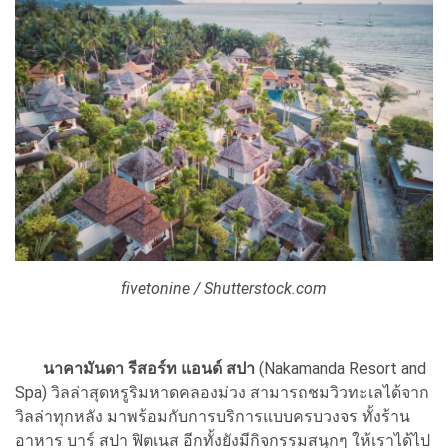
fivetonine / Shutterstock.com
นาคามันดา รีสอร์ท แอนด์ สปา
(Nakamanda Resort and
Spa) วิลล่าสุดหรูริมหาดคลองม่วง สามารถชมวิวทะเลได้จาก
วิลล่าทุกหลัง มาพร้อมกับการบริการแบบครบวงจร ทั้งร้าน
อาหาร บาร์ สปา ฟิตเนส อีกทั้งยังมีกิจกรรมสนุกๆ ให้เราได้ไป