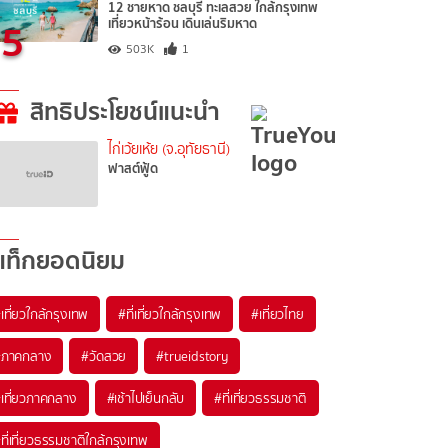
12 ชายหาด ชลบุรี ทะเลสวย ใกล้กรุงเทพ
5
เที่ยวหน้าร้อน เดินเล่นริมหาด
503K
1
สิทธิประโยชน์แนะนำ
ไก่เว้ยเห้ย (จ.อุทัยธานี)
ฟาสต์ฟู้ด
แท็กยอดนิยม
เที่ยวใกล้กรุงเทพ
#ที่เที่ยวใกล้กรุงเทพ
#เที่ยวไทย
#ภาคกลาง
#วัดสวย
#trueidstory
เที่ยวภาคกลาง
#เช้าไปเย็นกลับ
#ที่เที่ยวธรรมชาติ
ที่เที่ยวธรรมชาติใกล้กรุงเทพ