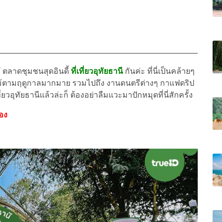
่
ตลาดชุมชนสุดอินดี้
ที่เที่ยวอุทัยธานี
กันค่ะ ที่นี่เป็นคล้ายๆ
ลไม้ตามฤดูกาลมากมาย รวมไปถึง งานดนตรีต่างๆ กาแฟดริป
ยวอุทัยธานีแล้วล่ะก็ ต้องอย่าลืมแวะมาปักหมุดที่นี่สักครั้ง
รอง