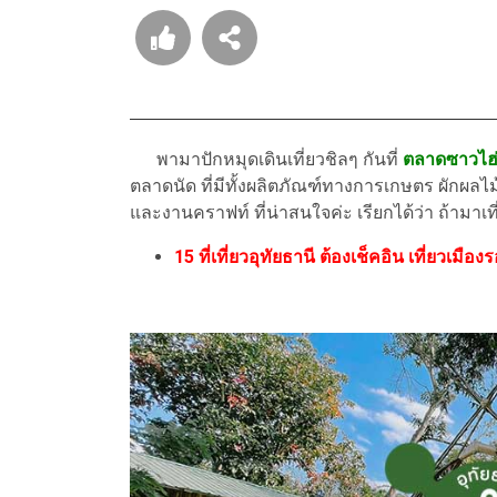
พามาปักหมุดเดินเที่ยวชิลๆ กันที่
ตลาดซาวไฮ
ตลาดนัด ที่มีทั้งผลิตภัณฑ์ทางการเกษตร ผักผ
และงานคราฟท์ ที่น่าสนใจค่ะ เรียกได้ว่า ถ้ามาเที่
15 ที่เที่ยวอุทัยธานี ต้องเช็คอิน เที่ยวเมือง