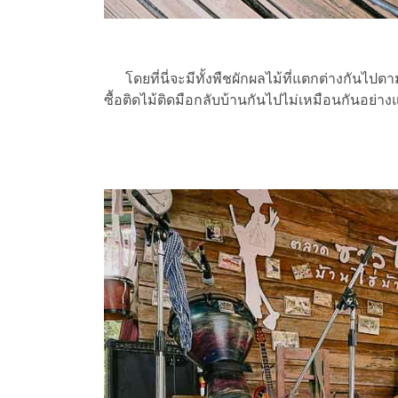
โดยที่นี่จะมีทั้งพืชผักผลไม้ที่แตกต่างกันไปต
ซื้อติดไม้ติดมือกลับบ้านกันไปไม่เหมือนกันอย่า