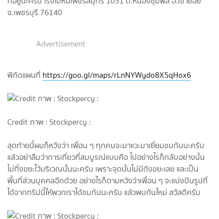
ที่อยู่นะครับ โรงโม่หินเพชรสมุทร 1031 ต.หนองชุมพล อ.เขาย้อย
จ.เพชรบุรี 76140
Advertisement
พิกัดแผนที่
https://goo.gl/maps/rLnNYWydo8X5qHox6
Credit ภาพ : Stockpercy :
สุดท้ายนี้ผมก็หวังว่า เพื่อน ๆ ทุกคนจะมาแวะมาเยี่ยมชมกันนะครับ
แล้วอย่าลืมว่าการเที่ยวที่สมบูรณ์แบบคือ ไปอย่างไรก็กลับอย่างนั้น
ไม่ทิ้งขยะไว้บริเวณนั้นนะครับ เพราะจุดนั้นไม่มีถังขยะเลย และเป็น
พื้นที่ส่วนบุคคลอีกด้วย อย่างไรก็ตามหวังว่าเพื่อน ๆ จะแบ่งปันรูปที่
ได้จากทริปนี้ให้พวกเราได้ชมกันนะครับ แล้วพบกันใหม่ สวัสดีครับ