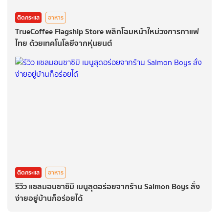
ติดกระแส
อาหาร
TrueCoffee Flagship Store พลิกโฉมหน้าใหม่วงการกาแฟ
ไทย ด้วยเทคโนโลยีจากหุ่นยนต์
ติดกระแส
อาหาร
รีวิว แซลมอนซาซิมิ เมนูสุดอร่อยจากร้าน Salmon Boys สั่ง
ง่ายอยู่บ้านก็อร่อยได้