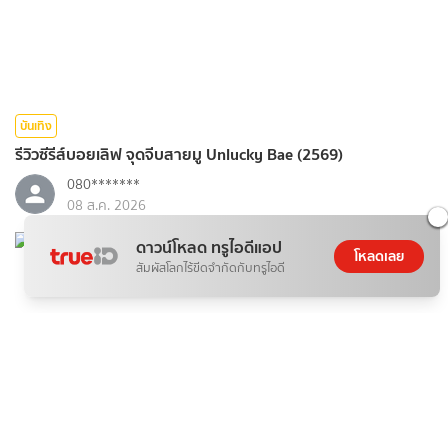
บันเทิง
รีวิวซีรีส์บอยเลิฟ จุดจีบสายมู Unlucky Bae (2569)
080*******
08 ส.ค. 2026
ดาวน์โหลด ทรูไอดีแอป
โหลดเลย
สัมผัสโลกไร้ขีดจำกัดกับทรูไอดี