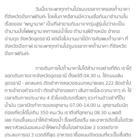
วันนี้เราจะพาทุกท่านไปชมบรรยากาศของถ้ำนาคา
ที่จังหวัดบึงกาฬกันค่ะ โดยในภาคอีสานมีความเชื่อกันมาช้านานใน
เรื่องของ "พญานาค" เป็นที่เล่าขานกันมาจากรุ่นสู่รุ่นไม่ว่าจะเป็น
ตำนานบั้งไฟพญานาคทางแม่น้ำโขง ตำนานผีจ้างหนัง อำเภอ
บ้านดุง จังหวัดอุดรธานี แต่เมื่อไม่นานมานี้มีการค้นพบถ้ำนาคา ที่
จังหวัดบึงกาฬ เราจะพาทุกท่านไปดูบรรยากาศถ้ำนาคา ที่จังหวัด
บึงกาฬกันค่ะ
การเดินทางไปถ้ำนาคาไม่ได้ลำบากอย่างที่คิด เราได้
ออกเดินทางจากจังหวัดอุดรธานี ตั้งแต่ตี 04.30 น. ใช้ถนนเส้น
อุดรธานี - สกลนคร ตัดเข้าทางหลวงชนบทหมายเลข 222 ลัดเข้าไป
ทางอำเภอคำตะกร้า ตัดเข้าอำเภอเซกา เส้นทางนี้สะดวกมากๆ ค่ะ ใช้
เวลาเดินทางประมาณ 4 ชั่วโมงขับรถเรื่อยๆ แวะท่านข้าวเช้าที่ปั๊ม
น้ำมัน เวลาเปิดทำการของอุทยาน 07.00-14.00 น. อุทยานรับนัก
ท่องเที่ยวได้ไม่เกิน 350 คน/วัน เราถึงที่อุทยาน 08.30 น.พอดี
เลย ก่อนขึ้นแนะนำให้เข้าห้องน้ำ ซื้อเครื่องดื่ม และอาหารติดขึ้นไปด้วย
เพราะหิวแน่นอนแนะนำให้พกน้ำขึ้นไปอย่างน้อย 2 ขวดแต่จาก
ประสบการณ์ 3 ขวดดีที่สุด อาหารเราซื้อขนมปังตอนที่แวะปั๊มซื้อติด