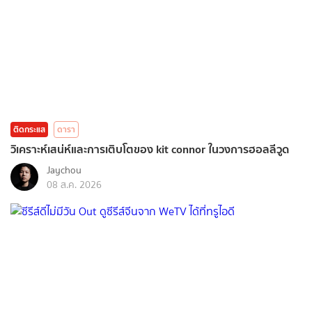
ติดกระแส
ดารา
วิเคราะห์เสน่ห์และการเติบโตของ kit connor ในวงการฮอลลีวูด
Jaychou
08 ส.ค. 2026