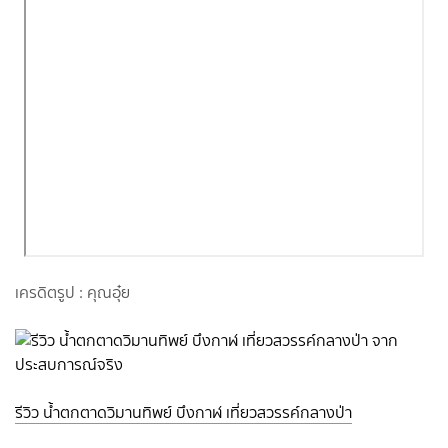
เครดิตรูป : คุณอุ๋ย
รีวิว น้ำตกตาดวิมานทิพย์ บึงกาฬ เที่ยวสวรรค์กลางป่า