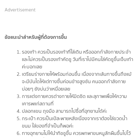
Advertisement
ข้อแนะนำสำหรับผู้ที่ต้องการขึ้น
รองเท้า ควรเป็นรองเท้าที่ใส่เดิน หรือออกกำลังกายประจำ
และไม่ควรเป็นรองเท้าคัดชู วันที่เราไปมีคนใส่คัดชูขึ้นเจ็บเท้า
ค่ะบอกเลย
เตรียมร่างกายให้พร้อมก่อนขึ้น เนื่องจากเส้นทางขึ้นถึงแม้
จะมีบันไดให้แต่ทางขึ้นค่อนข้างสูงชัน คนออกกำลังกาย
บ่อยๆ ยังบ่นว่าเหนื่อยเลย
การแต่งกายควรต่างกายให้มิดชิด และสุภาพเพื่อให้ความ
เคารพแก่สถานที่
ปลอกแขน ถุงมือ สามารถไปซื้อที่อุทยานได้ค่ะ
กระเป๋า ควรเป็นเป้สะพายหลังเนื่องจากเราต้องใส่ขวดน้ำ
ขนม ใส่ของที่จำเป็นก็พอค่ะ
ทางอุทยานไม่ให้นำทิชชูขึ้น ควรพกพาขนหนูสักผืนขึ้นไปไว้