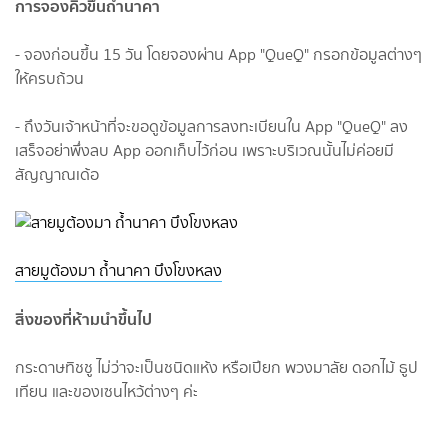
การจองคิวขึ้นถ้ำนาคา
- จองก่อนขึ้น 15 วัน โดยจองผ่าน App "QueQ" กรอกข้อมูลต่างๆ
ให้ครบถ้วน
- ถึงวันเจ้าหน้าที่จะขอดูข้อมูลการลงทะเบียนใน App "QueQ" ลง
เสร็จอย่าพึ่งลบ App ออกเก็บไว้ก่อน เพราะบริเวณนั้นไม่ค่อยมี
สัญญาณเด้อ
สายมูต้องมา ถ้ำนาคา บึงโขงหลง
สิ่งของที่ห้ามนำขึ้นไป
กระดาษทิชชู ไม่ว่าจะเป็นชนิดแห้ง หรือเปียก พวงมาลัย ดอกไม้ ธูป
เทียน และของเซนไหว้ต่างๆ ค่ะ