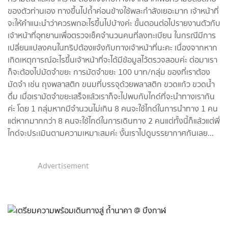
ของตัวท่านเอง ทางขึ้นไปถ้ำค่อนข้างใช้พละกำลังเยอะมาก เจ้าหน้าที่
จะให้คำแนะนำว่าควรพกอะไรขึ้นไปบ้างค่ะ ขั้นตอนต่อไปรายงานตัวกับ
เจ้าหน้าที่อุทยานเพื่อตรวจเช็คจำนวนคนที่ลงทะเบียน ในกรณีมีการ
เปลี่ยนแปลงคนในทริปต้องแจ้งกับทางเจ้าหน้าที่นะคะ เนื่องจากหาก
เกิดเหตุการณ์อะไรขึ้นเจ้าหน้าที่จะได้มีข้อมูลไว้ตรวจสอบค่ะ ต่อมาเรา
ก็จะต้องไปมัดจำขยะ การมัดจำขยะ 100 บาท/กลุ่ม ของที่เราต้อง
มัดจำ เช่น ถุงพลาสติก ขนมที่บรรจุด้วยพลาสติก ขวดแก้ว ขวดน้ำ
ดื่ม เมื่อเรามัดจำขยะเสร็จแล้วเราก็จะไปพบกับไกด์ที่จะนำทางเรากัน
ค่ะ โดย 1 กลุ่มหากมีจำนวนไม่เกิน 8 คนจะใช้ไกด์ในการนำทาง 1 คน
แต่หากมากกว่า 8 คนจะใช้ไกด์ในการเดินทาง 2 คนแต่ทั้งนี้ก็แล้วแต่พี่
ไกด์จะประเมินตามความเหมาะสมค่ะ งั้นเราไปดูบรรยากาศกันเลย...
Advertisement