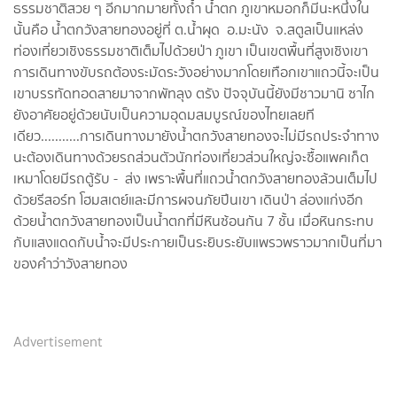
ธรรมชาติสวย ๆ อีกมากมายทั้งถ้ำ น้ำตก ภูเขาหมอกก็มีนะหนึ่งใน
นั้นคือ น้ำตกวังสายทองอยู่ที่ ต.น้ำผุด อ.มะนัง จ.สตูลเป็นแหล่ง
ท่องเที่ยวเชิงธรรมชาติเต็มไปด้วยป่า ภูเขา เป็นเขตพื้นที่สูงเชิงเขา
การเดินทางขับรถต้องระมัดระวังอย่างมากโดยเทือกเขาแถวนี้จะเป็น
เขาบรรทัดทอดสายมาจากพัทลุง ตรัง ปัจจุบันนี้ยังมีชาวมานิ ซาไก
ยังอาศัยอยู่ด้วยนับเป็นความอุดมสมบูรณ์ของไทยเลยที
เดียว...........การเดินทางมายังน้ำตกวังสายทองจะไม่มีรถประจำทาง
นะต้องเดินทางด้วยรถส่วนตัวนักท่องเที่ยวส่วนใหญ่จะซื้อแพคเก็ต
เหมาโดยมีรถตู้รับ - ส่ง เพราะพื้นที่แถวน้ำตกวังสายทองล้วนเต็มไป
ด้วยรีสอร์ท โฮมสเตย์และมีการผจนภัยปีนเขา เดินป่า ล่องแก่งอีก
ด้วยน้ำตกวังสายทองเป็นน้ำตกที่มีหินซ้อนกัน 7 ชั้น เมื่อหินกระทบ
กับแสงแดดกับน้ำจะมีประกายเป็นระยิบระยับแพรวพราวมากเป็นที่มา
ของคำว่าวังสายทอง
Advertisement