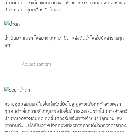
อาทิตย์​นักท่องเที่ยวแน่นมาก และบริเวณ​ข้าง ๆ น้ำตกก็จะมีล่องแก่ง
ด้วยนะ สนุกสุดเหวี่ยงกันไปเลย
น้ำเย็น​มากเพราะไหลมาจากภูเขาเป็นแหล่งต้นน้ำไหลไปยังลำธารทุก
สาย
Advertisement
ความอุดมสมบูรณ์​ในพื้นที่แห่งนี้ยังไม่สูญหายหรือถูกทำลายเพราะ
ทุกคนต่างให้ความสำคัญมาก​ต่อพื้นป่า และธรรมชาติไม่มีการล่าสัตว์​
ป่าหากเจอสิ่งผิดปกติเกิดขึ้นต้องรีบแจ้งทางเจ้าหน้าที่อุทยานแห่ง
ชาติ​ทันที..... นี่ก็เป็นอีกหนึ่งที่ท่องเที่ยวทางภาคใต้น้ำตกวังสายทอง