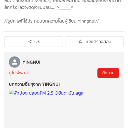
ยินดีต้อนรับนักท่องเที่ยวทุกคนอย่าพลาดมาลองสัมผัส​บรรยากาศ​
สักครั้งแล้วจะติดใจแน่นอน.... ^______^
//รูปภาพที่ใช้ประกอบบทความโดยผู้เขียน Yinngnui//
แจ้งตรวจสอบ
แชร์
YINGNUI
ดูโปรไฟล์
ติดตาม
บทความอื่นๆจาก YINGNUI