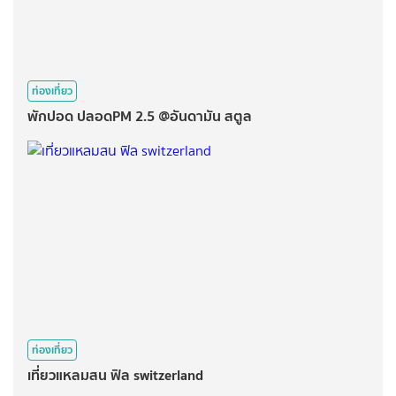
ท่องเที่ยว
พักปอด​ ปลอด​PM​ 2.5 @อันดามัน สตูล
ท่องเที่ยว
เที่ยวแหลมสน ฟิล switzerland