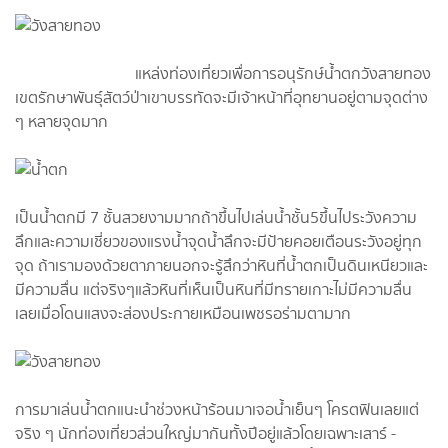
แหล่งท่องเที่ยวเพื่อการอนุรักษ์น้ำตกวังสายทอง
เขตรักษาพันธุ์สัตว์ป่าเขาบรรทัดจะมีเจ้าหน้าที่อุทยาน​อยู่ตามจุดต่าง
ๆ หลายจุดมาก
เป็นน้ำตกมี 7 ชั้นสวยงามมากถ้าขึ้นไปเล่นน้ำชั้น5ขึ้นไประวังความ
ลึกและความเชี่ยวของแรงน้ำจุดน้ำลึกจะมีป้ายคอยเตือนระวังอยู่ทุก
จุด ถ้าเรามองด้วยตาภายนอกจะรู้สึกว่าหินที่น้ำตกเป็นดินเหนียวและ
มีความลื่น แต่จริงๆแล้วหินที่เห็นเป็นหินที่มีทรายเกาะไม่มีความลื่น
เลยเมื่อโดนแสงจะส่องประกายเหมือนเพชรอร่ามตามาก
การมาเล่นน้ำตกแนะนำช่วงหน้าร้อนมาเจอน้ำเย็น​ๆ โครตฟินเลยแต่
จริง ๆ นักท่องเที่ยว​ส่วนใหญ่มากันทั้งปีอยู่แล้วโดยเฉพาะเสาร์ ​-