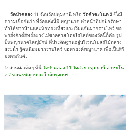
วัดป่าคลอง 11
จังหวัดปทุมธานี หรือ
วัดคำชะโนด 2
ซึ่งมี
ความเชื่อกันว่า ที่วัดแห่งนี้มี พญานาค ทำหน้าที่ปกปักรักษา
ทำให้ชาวบ้านและนักท่องเที่ยวแวะเวียนกันมากราบไหว้ ขอ
พรสิ่งศักดิ์สิทธิ์อย่างไม่ขาดสาย โดยไฮไลท์ของวัดนี้ก็คือ รูป
ปั้นพญานาคใหญ่ยักษ์ ที่ประดิษฐานอยู่บริเวณโบสถ์ไม้กลาง
สระน้ำ ผู้คนนิยมมากราบไหว้ ขอพรองค์พญานาค เพื่อเป็นสิริ
มงคลกันค่ะ
✨
อ่านต่อเต็มๆ ที่นี่
วัดป่าคลอง 11 วัดสวย ปทุมธานี คำชะโน
ด 2 ขอพรพญานาค ใกล้กรุงเทพ