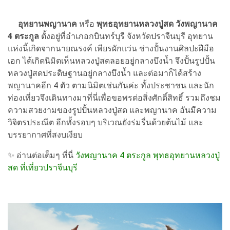
อุทยานพญานาค
หรือ
พุทธอุทยานหลวงปู่สด วังพญานาค
4 ตระกูล
ตั้งอยู่ที่อำเภอกบินทร์บุรี จังหวัดปราจีนบุรี อุทยาน
แห่งนี้เกิดจากนายณรงค์ เพียรผักแว่น ช่างปั้นงานศิลปะฝีมือ
เอก ได้เกิดนิมิตเห็นหลวงปู่สดลอยอยู่กลางบึงน้ำ จึงปั้นรูปปั้น
หลวงปู่สดประดิษฐานอยู่กลางบึงน้ำ และต่อมาก็ได้สร้าง
พญานาคอีก 4 ตัว ตามนิมิตเช่นกันค่ะ ทั้งประชาชน และนัก
ท่องเที่ยวจึงเดินทางมาที่นี่เพื่อขอพรต่อสิ่งศักดิ์สิทธิ์ รวมถึงชม
ความสวยงามของรูปปั้นหลวงปู่สด และพญานาค อันมีความ
วิจิตรประณีต อีกทั้งรอบๆ บริเวณยังร่มรื่นด้วยต้นไม้ และ
บรรยากาศที่สงบเงียบ
✨
อ่านต่อเต็มๆ ที่นี่
วังพญานาค 4 ตระกูล พุทธอุทยานหลวงปู่
สด ที่เที่ยวปราจีนบุรี