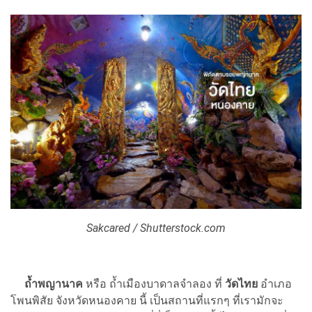
Sakcared / Shutterstock.com
ถ้ำพญานาค
หรือ ถ้ำเมืองบาดาลจำลอง ที่
วัดไทย
อำเภอ
โพนพิสัย จังหวัดหนองคาย นี้ เป็นสถานที่แรกๆ ที่เรามักจะ