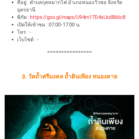
ที่อยู่ : ตำบลกุดหมากไฟ อำเภอหนองวัวซอ จังหวัด
อุดรธานี
พิกัด :
https://goo.gl/maps/U94m17D4sLkdB66c8
เปิดให้เข้าชม : 07.00-17.00 น.
โทร : -
เว็บไซต์ : -
================
3. วัดถ้ำศรีมงคล ถ้ำดินเพียง หนองคาย