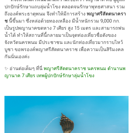
ปกปักษ์รักษาแถบลุ่มน้ำโขง ตลอดจนรักษาพุทธศาสนา รวม
ถึงองค์พระธาตุพนม จึงทำให้มีการสร้าง
พญาศรีสัตตนาครา
ช
นี้ขึ้นมา ซึ่งหล่อด้วยทองเหลือง มีน้ำหนักรวม 9,000 กก.
เป็นรูปพญานาคขดหาง 7 เศียร สูง 15 เมตร และสามารถพ่น
น้ำได้ ทำให้สถานที่นี้กลายมาเป็นจุดท่องเที่ยวชื่อดังของ
จังหวัดนครพนม มีประชาชน และนักท่องเที่ยวมากราบไหว้
บูชา ขอพรองค์พญาศรีสัตตนาคราช เพื่อความเป็นสิริมงคล
กันนั่นเองค่ะ
✨
อ่านต่อเต็มๆ ที่นี่
พญาศรีสัตตนาคราช นครพนม ตำนานพ
ญานาค 7 เศียร เทพผู้ปกปักษ์รักษาลุ่มน้ำโขง