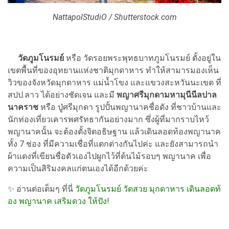
NattapolStudiO / Shutterstock.com
วัดภูมโนรมย์
หรือ วัดรอยพระพุทธบาทภูมโนรมย์ ตั้งอยู่ใน
เขตพื้นที่ของอุทยานแห่งชาติมุกดาหาร ทำให้สามารมองเห็น
วิวของจังหวัดมุกดาหาร แม่น้ำโขง และแขวงสะหวันนะเขต ที่
สปป.ลาว ได้อย่างชัดเจน และมี
พญาศรีมุกดามหามุนีนีลปาล
นาคราช
หรือ ปู่ศรีมุกดา รูปปั้นพญานาคชื่อดัง ที่ชาวบ้านและ
นักท่องเที่ยวเคารพศรัทธากันอย่างมาก ซึ่งผู้ที่มากราบไหว้
พญานาคนั้น จะต้องตั้งจิตอธิษฐาน แล้วเดินลอดท้องพญานาค
ทั้ง 7 ช่อง ที่มีความเชื่อที่แตกต่างกันไปค่ะ และยังสามารถนำ
ผ้าแดงที่เขียนชื่อตัวเองไปผูกไว้ที่ต้นไม้รอบๆ พญานาค เพื่อ
ความเป็นสิริมงคลแก่ตนเองได้อีกด้วยค่ะ
✨
อ่านต่อเต็มๆ ที่นี่
วัดภูมโนรมย์ วัดสวย มุกดาหาร เดินลอดท้
อง พญานาค เสริมดวง ให้ปัง!