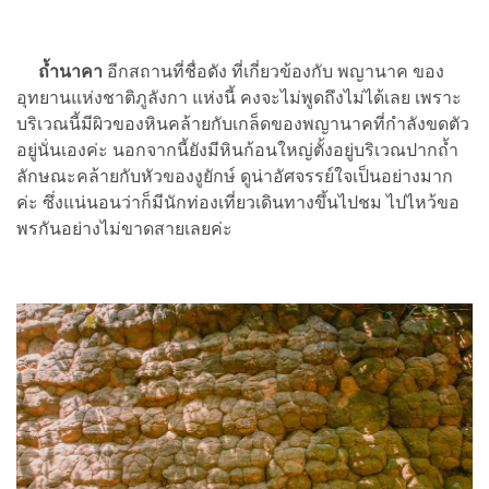
ถ้ำนาคา
อีกสถานที่ชื่อดัง ที่เกี่ยวข้องกับ พญานาค ของ
อุทยานแห่งชาติภูลังกา แห่งนี้ คงจะไม่พูดถึงไม่ได้เลย เพราะ
บริเวณนี้มีผิวของหินคล้ายกับเกล็ดของพญานาคที่กำลังขดตัว
อยู่นั่นเองค่ะ นอกจากนี้ยังมีหินก้อนใหญ่ตั้งอยู่บริเวณปากถ้ำ
ลักษณะคล้ายกับหัวของงูยักษ์ ดูน่าอัศจรรย์ใจเป็นอย่างมาก
ค่ะ ซึ่งแน่นอนว่าก็มีนักท่องเที่ยวเดินทางขึ้นไปชม ไปไหว้ขอ
พรกันอย่างไม่ขาดสายเลยค่ะ