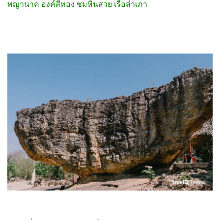
พญานาค องค์สีทอง ชมหินสวย เรือสำเภา