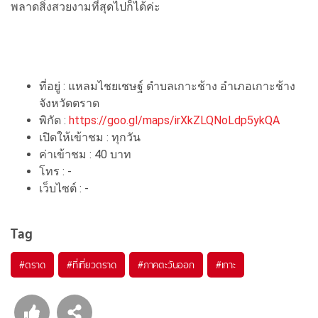
พลาดสิ่งสวยงามที่สุดไปก็ได้ค่ะ
ที่อยู่ : แหลมไชยเชษฐ์ ตำบลเกาะช้าง อำเภอเกาะช้าง
จังหวัดตราด
พิกัด :
https://goo.gl/maps/irXkZLQNoLdp5ykQA
เปิดให้เข้าชม : ทุกวัน
ค่าเข้าชม : 40 บาท
โทร : -
เว็บไซต์ : -
Tag
#ตราด
#ที่เที่ยวตราด
#ภาคตะวันออก
#เกาะ