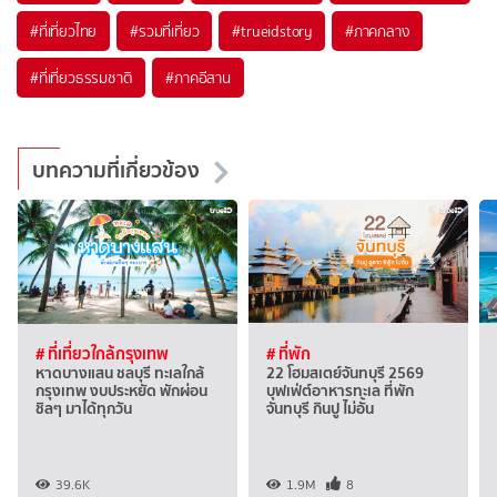
#ที่เที่ยวไทย
#รวมที่เที่ยว
#trueidstory
#ภาคกลาง
#ที่เที่ยวธรรมชาติ
#ภาคอีสาน
บทความที่เกี่ยวข้อง
# ที่เที่ยวใกล้กรุงเทพ
# ที่พัก
หาดบางแสน ชลบุรี ทะเลใกล้
22 โฮมสเตย์จันทบุรี 2569
กรุงเทพ งบประหยัด พักผ่อน
บุฟเฟ่ต์อาหารทะเล ที่พัก
ชิลๆ มาได้ทุกวัน
จันทบุรี กินปู ไม่อั้น
39.6K
1.9M
8