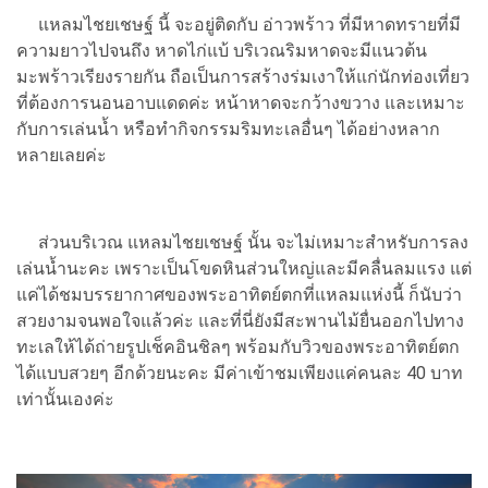
แหลมไชยเชษฐ์ นี้ จะอยู่ติดกับ อ่าวพร้าว ที่มีหาดทรายที่มี
ความยาวไปจนถึง หาดไก่แบ้ บริเวณริมหาดจะมีแนวต้น
มะพร้าวเรียงรายกัน ถือเป็นการสร้างร่มเงาให้แก่นักท่องเที่ยว
ที่ต้องการนอนอาบแดดค่ะ หน้าหาดจะกว้างขวาง และเหมาะ
กับการเล่นน้ำ หรือทำกิจกรรมริมทะเลอื่นๆ ได้อย่างหลาก
หลายเลยค่ะ
ส่วนบริเวณ แหลมไชยเชษฐ์ นั้น จะไม่เหมาะสำหรับการลง
เล่นน้ำนะคะ เพราะเป็นโขดหินส่วนใหญ่และมีคลื่นลมแรง แต่
แค่ได้ชมบรรยากาศของพระอาทิตย์ตกที่แหลมแห่งนี้ ก็นับว่า
สวยงามจนพอใจแล้วค่ะ และที่นี่ยังมีสะพานไม้ยื่นออกไปทาง
ทะเลให้ได้ถ่ายรูปเช็คอินชิลๆ พร้อมกับวิวของพระอาทิตย์ตก
ได้แบบสวยๆ อีกด้วยนะคะ มีค่าเข้าชมเพียงแค่คนละ 40 บาท
เท่านั้นเองค่ะ