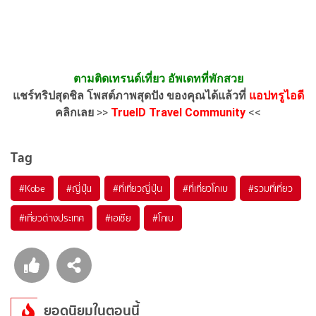
ตามติดเทรนด์เที่ยว อัพเดทที่พักสวย
แชร์ทริปสุดชิล โพสต์ภาพสุดปัง ของคุณได้แล้วที่
แอปทรูไอดี
คลิกเลย
>>
TrueID Travel Community
<<
Tag
#Kobe
#ญี่ปุ่น
#ที่เที่ยวญี่ปุ่น
#ที่เที่ยวโกเบ
#รวมที่เที่ยว
#เที่ยวต่างประเทศ
#เอเชีย
#โกเบ
ยอดนิยมในตอนนี้