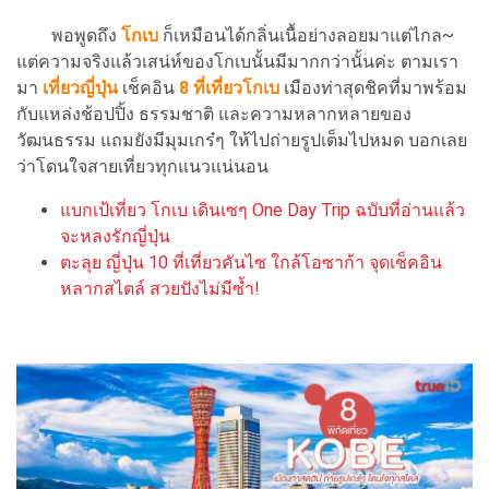
พอพูดถึง
โกเบ
ก็เหมือนได้กลิ่นเนื้อย่างลอยมาแต่ไกล~
แต่ความจริงแล้วเสน่ห์ของโกเบนั้นมีมากกว่านั้นค่ะ ตามเรา
มา
เที่ยวญี่ปุ่น
เช็คอิน
8 ที่เที่ยวโกเบ
เมืองท่าสุดชิคที่มาพร้อม
กับแหล่งช้อปปิ้ง ธรรมชาติ และความหลากหลายของ
วัฒนธรรม แถมยังมีมุมเกร๋ๆ ให้ไปถ่ายรูปเต็มไปหมด บอกเลย
ว่าโดนใจสายเที่ยวทุกแนวแน่นอน
แบกเป้เที่ยว โกเบ เดินเซๆ One Day Trip ฉบับที่อ่านแล้ว
จะหลงรักญี่ปุ่น
ตะลุย ญี่ปุ่น 10 ที่เที่ยวคันไซ ใกล้โอซาก้า จุดเช็คอิน
หลากสไตล์ สวยปังไม่มีซ้ำ!