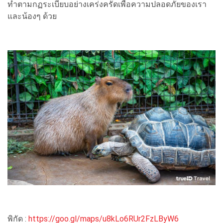
ทำตามกฏระเบียบอย่างเคร่งครัดเพื่อความปลอดภัยของเรา
และน้องๆ ด้วย
พิกัด :
https://goo.gl/maps/u8kLo6RUr2FzLByW6