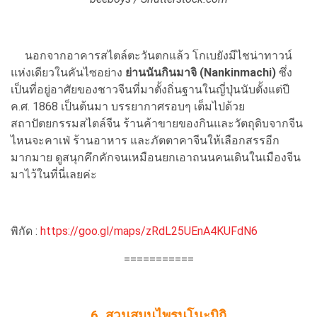
นอกจากอาคารสไตล์ตะวันตกแล้ว โกเบยังมีไชน่าทาวน์
แห่งเดียวในคันไซอย่าง
ย่านนันกินมาจิ (Nankinmachi)
ซึ่ง
เป็นที่อยู่อาศัยของชาวจีนที่มาตั้งถิ่นฐานในญี่ปุ่นนับตั้งแต่ปี
ค.ศ. 1868 เป็นต้นมา บรรยากาศรอบๆ เต็มไปด้วย
สถาปัตยกรรมสไตล์จีน ร้านค้าขายของกินและวัตถุดิบจากจีน
ไหนจะคาเฟ่ ร้านอาหาร และภัตตาคาจีนให้เลือกสรรอีก
มากมาย ดูสนุกคึกคักจนเหมือนยกเอาถนนคนเดินในเมืองจีน
มาไว้ในที่นี่เลยค่ะ
พิกัด :
https://goo.gl/maps/zRdL25UEnA4KUFdN6
===========
6. สวนสมุนไพรนูโนะบิกิ