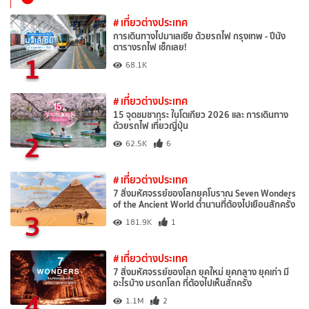
# เที่ยวต่างประเทศ
การเดินทางไปมาเลเซีย ด้วยรถไฟ กรุงเทพ - ปีนัง
ตารางรถไฟ เช็กเลย!
1
68.1K
# เที่ยวต่างประเทศ
15 จุดชมซากุระ ในโตเกียว 2026 และ การเดินทาง
ด้วยรถไฟ เที่ยวญี่ปุ่น
2
62.5K
6
# เที่ยวต่างประเทศ
7 สิ่งมหัศจรรย์ของโลกยุคโบราณ Seven Wonders
of the Ancient World ตำนานที่ต้องไปเยือนสักครั้ง
3
181.9K
1
# เที่ยวต่างประเทศ
7 สิ่งมหัศจรรย์ของโลก ยุคใหม่ ยุคกลาง ยุคเก่า มี
อะไรบ้าง มรดกโลก ที่ต้องไปเห็นสักครั้ง
4
1.1M
2