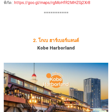
พิกัด :
https://goo.gl/maps/rgMoHfR2MHZGj2Xr8
===========
2.
โกเบ ฮาร์เบอร์แลนด์
Kobe Harborland