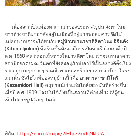
เนื่องจากเป็นเมืองท่าเก่าแก่ของประเทศญี่ปุ่น จึงทำให้มี
ชาวต่างชาติมาอาศัยอยู่ในเมืองนี้อยู่มากพอสมควร จึงไม่
แปลกหากเราจะได้พบกับ
หมู่บ้านนานาชาติคิตาโนะ อิจินคัง
(Kitano Ijinkan)
ที่สร้างขึ้นตั้งแต่มีการเปิดท่าเรือโกเบเมื่อปี
ค.ศ. 1868 ค่ะ ตลอดเส้นทางในย่านคิตาโนะ เราจะเห็นอาคาร
สถาปัตยกรรมตะวันตกที่ยังคงอนุรักษ์เอาไว้เป็นอย่างดีตั้งเรียง
รายอยู่ตามจุดต่างๆ รวมถึงคาเฟ่และร้านอาหารน่ารักๆ ในระ
แวกนั้น ซึ่งไฮไลท์ของหมู่บ้านนี้ก็คือ
อาคารคาซามิโดริ
(Kazamidori Hall)
คฤหาสน์เก่าแก่สไตล์เยอรมันที่สร้างขึ้น
เมื่อปี ค.ศ. 1909 ปัจจุบันได้เปิดเป็นสถานที่ท่องเที่ยวให้ผู้คน
เข้าไปถ่ายรูปสวยๆ กันค่ะ
พิกัด :
https://goo.gl/maps/2iHfjxz7xVRjNkhUA