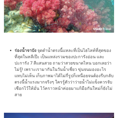
ร่องน้ำจาบัง
จุดดำน้ำตรงนี้แหละที่เป็นไฮไลท์ที่สุดของ
ที่สุดในหลีเป๊ะ เป็นแหล่งรวมของปะการังอ่อน และ
ปะการัง 7 สีแสนสวย ถามว่าสวยขนาดไหน บอกเลยว่า
ไม่รู้! เพราะเรามากันในวันน้ำเชี่ยว ขุ่นจนมองอะไร
แทบไม่เห็น เก็บภาพมาได้ไม่กี่รูปก็เหนื่อยจนต้องรีบกลับ
ตรงนี้น้ำแรงมากจริงๆ ใครรู้ตัวว่าว่ายน้ำไม่แข็งควรจับ
เชือกไว้ให้มั่น ไว้คราวหน้าค่อยมาแก้มือกันใหม่ก็ยังไม่
สาย