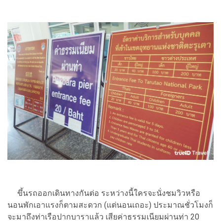
ขึ้นรถออกเดินทางกันต่อ ระหว่างนี้ใครจะนั่งชมวิวหรือ
นอนพักเอาแรงก็ตามสะดวก (แต่นอนเถอะ) ประมาณชั่วโมงก็
จะมาถึงท่าเรือปากบาราแล้ว เสียค่าธรรมเนียมผ่านท่า 20