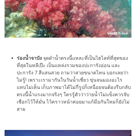
ร่องน้ำจาบัง
จุดดำน้ำตรงนี้แหละที่เป็นไฮไลท์ที่สุดของ
ที่สุดในหลีเป๊ะ เป็นแหล่งรวมของปะการังอ่อน และ
ปะการัง 7 สีแสนสวย ถามว่าสวยขนาดไหน บอกเลยว่า
ไม่รู้! เพราะเรามากันในวันน้ำเชี่ยว ขุ่นจนมองอะไร
แทบไม่เห็น เก็บภาพมาได้ไม่กี่รูปก็เหนื่อยจนต้องรีบกลับ
ตรงนี้น้ำแรงมากจริงๆ ใครรู้ตัวว่าว่ายน้ำไม่แข็งควรจับ
เชือกไว้ให้มั่น ไว้คราวหน้าค่อยมาแก้มือกันใหม่ก็ยังไม่
สาย