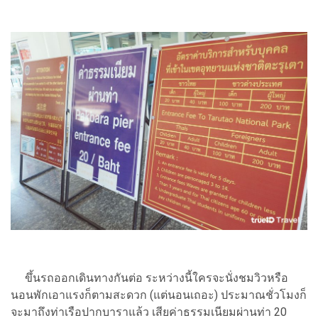
ขึ้นรถออกเดินทางกันต่อ ระหว่างนี้ใครจะนั่งชมวิวหรือ
นอนพักเอาแรงก็ตามสะดวก (แต่นอนเถอะ) ประมาณชั่วโมงก็
จะมาถึงท่าเรือปากบาราแล้ว เสียค่าธรรมเนียมผ่านท่า 20