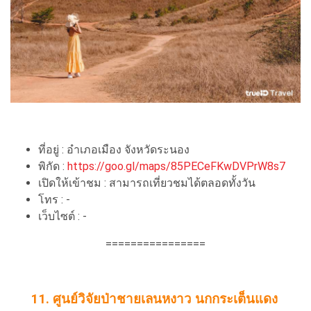
ที่อยู่ : อำเภอเมือง จังหวัดระนอง
พิกัด :
https://goo.gl/maps/85PECeFKwDVPrW8s7
เปิดให้เข้าชม : สามารถเที่ยวชมได้ตลอดทั้งวัน
โทร : -
เว็บไซต์ : -
================
11. ศูนย์วิจัยป่าชายเลนหงาว นกกระเต็นแดง