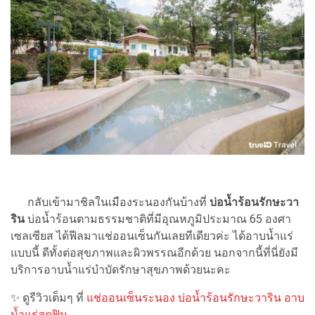
กลับเข้ามาชิลในเมืองระนองกันบ้างที่
บ่อน้ำร้อนรักษะวา
ริน
บ่อน้ำร้อนตามธรรมชาติที่มีอุณหภูมิประมาณ 65 องศา
เซลเซียส ได้ฟีลมาแช่ออนเซ็นกันเลยทีเดียวค่ะ ได้อาบน้ำแร่
แบบนี้ ดีทั้งต่อสุขภาพและผิวพรรณอีกด้วย นอกจากนี้ที่นี่ยังมี
บริการอาบน้ำแร่บำบัดรักษาสุขภาพด้วยนะคะ
✨ ดูรีวิวเต็มๆ ที่
แช่ออนเซ็นระนอง บ่อน้ำร้อนรักษะวาริน อาบ
น้ำแร่สุดฟิน