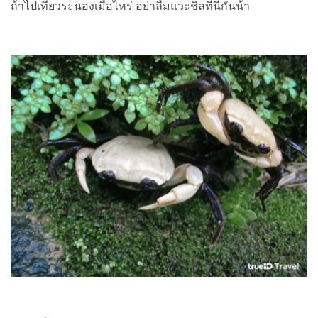
ถ้าไปเที่ยวระนองเมื่อไหร่ อย่าลืมแวะชิลที่นี่กันน้า