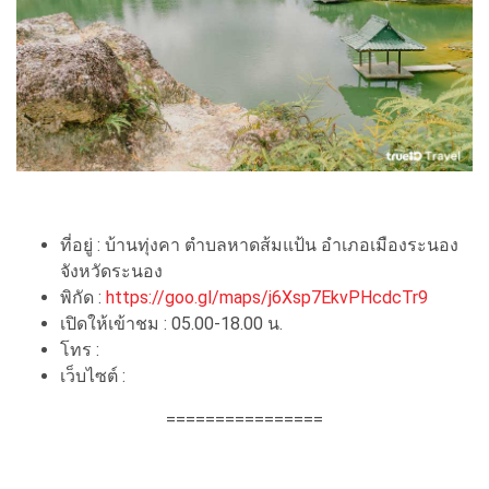
ที่อยู่ : บ้านทุ่งคา ตำบลหาดส้มแป้น อำเภอเมืองระนอง
จังหวัดระนอง
พิกัด :
https://goo.gl/maps/j6Xsp7EkvPHcdcTr9
เปิดให้เข้าชม : 05.00-18.00 น.
โทร :
เว็บไซต์ :
================