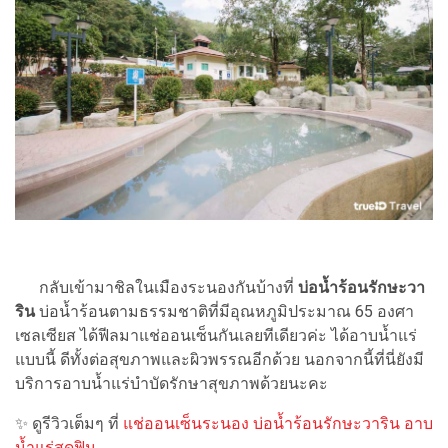
กลับเข้ามาชิลในเมืองระนองกันบ้างที่
บ่อน้ำร้อนรักษะวา
ริน
บ่อน้ำร้อนตามธรรมชาติที่มีอุณหภูมิประมาณ 65 องศา
เซลเซียส ได้ฟีลมาแช่ออนเซ็นกันเลยทีเดียวค่ะ ได้อาบน้ำแร่
แบบนี้ ดีทั้งต่อสุขภาพและผิวพรรณอีกด้วย นอกจากนี้ที่นี่ยังมี
บริการอาบน้ำแร่บำบัดรักษาสุขภาพด้วยนะคะ
✨ ดูรีวิวเต็มๆ ที่
แช่ออนเซ็นระนอง บ่อน้ำร้อนรักษะวาริน อาบ
น้ำแร่สุดฟิน