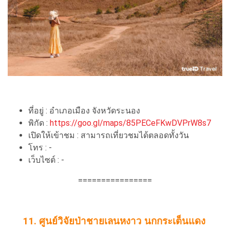
ที่อยู่ : อำเภอเมือง จังหวัดระนอง
พิกัด :
https://goo.gl/maps/85PECeFKwDVPrW8s7
เปิดให้เข้าชม : สามารถเที่ยวชมได้ตลอดทั้งวัน
โทร : -
เว็บไซต์ : -
================
11. ศูนย์วิจัยป่าชายเลนหงาว นกกระเต็นแดง