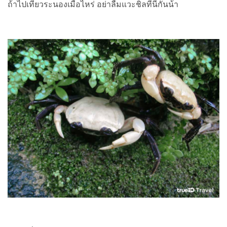
ถ้าไปเที่ยวระนองเมื่อไหร่ อย่าลืมแวะชิลที่นี่กันน้า