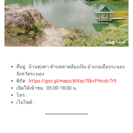
ที่อยู่ : บ้านทุ่งคา ตำบลหาดส้มแป้น อำเภอเมืองระนอง
จังหวัดระนอง
พิกัด :
https://goo.gl/maps/j6Xsp7EkvPHcdcTr9
เปิดให้เข้าชม : 05.00-18.00 น.
โทร :
เว็บไซต์ :
================