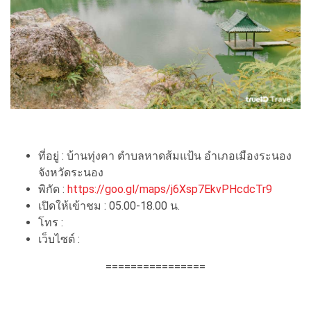
ที่อยู่ : บ้านทุ่งคา ตำบลหาดส้มแป้น อำเภอเมืองระนอง
จังหวัดระนอง
พิกัด :
https://goo.gl/maps/j6Xsp7EkvPHcdcTr9
เปิดให้เข้าชม : 05.00-18.00 น.
โทร :
เว็บไซต์ :
================