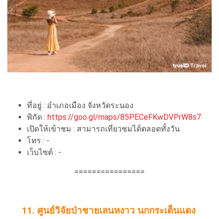
ที่อยู่ : อำเภอเมือง จังหวัดระนอง
พิกัด :
https://goo.gl/maps/85PECeFKwDVPrW8s7
เปิดให้เข้าชม : สามารถเที่ยวชมได้ตลอดทั้งวัน
โทร : -
เว็บไซต์ : -
================
11. ศูนย์วิจัยป่าชายเลนหงาว นกกระเต็นแดง