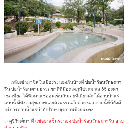
กลับเข้ามาชิลในเมืองระนองกันบ้างที่
บ่อน้ำร้อนรักษะวา
ริน
บ่อน้ำร้อนตามธรรมชาติที่มีอุณหภูมิประมาณ 65 องศา
เซลเซียส ได้ฟีลมาแช่ออนเซ็นกันเลยทีเดียวค่ะ ได้อาบน้ำแร่
แบบนี้ ดีทั้งต่อสุขภาพและผิวพรรณอีกด้วย นอกจากนี้ที่นี่ยังมี
บริการอาบน้ำแร่บำบัดรักษาสุขภาพด้วยนะคะ
✨ ดูรีวิวเต็มๆ ที่
แช่ออนเซ็นระนอง บ่อน้ำร้อนรักษะวาริน อาบ
น้ำแร่สุดฟิน