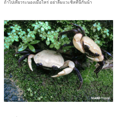
ถ้าไปเที่ยวระนองเมื่อไหร่ อย่าลืมแวะชิลที่นี่กันน้า