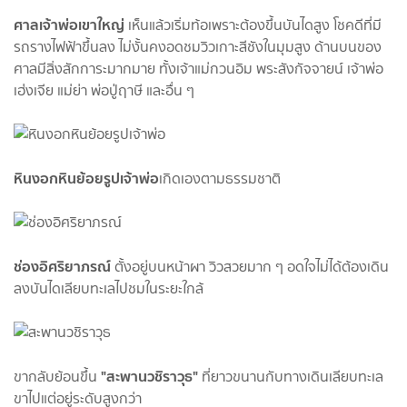
ศาลเจ้าพ่อเขาใหญ่
เห็นแล้วเริ่มท้อเพราะต้องขึ้นบันไดสูง โชคดีที่มี
รถรางไฟฟ้าขึ้นลง ไม่งั้นคงอดชมวิวเกาะสีชังในมุมสูง ด้านบนของ
ศาลมีสิ่งสักการะมากมาย ทั้งเจ้าแม่กวนอิม พระสังกัจจายน์ เจ้าพ่อ
เฮ่งเจีย แม่ย่า พ่อปู่ฤาษี และอื่น ๆ
หินงอกหินย้อยรูปเจ้าพ่อ
เกิดเองตามธรรมชาติ
ช่องอิศริยาภรณ์
ตั้งอยู่บนหน้าผา วิวสวยมาก ๆ อดใจไม่ได้ต้องเดิน
ลงบันไดเลียบทะเลไปชมในระยะใกล้
"สะพานวชิราวุธ"
ขากลับย้อนขึ้น
ที่ยาวขนานกับทางเดินเลียบทะเล
ขาไปแต่อยู่ระดับสูงกว่า