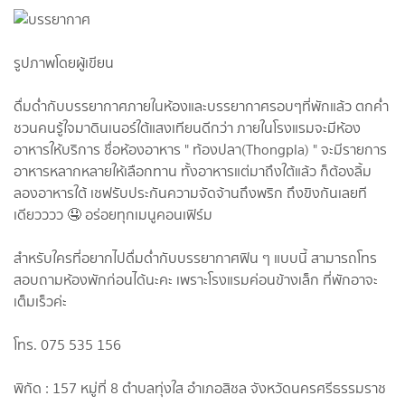
รูปภาพโดยผู้เขียน
ดื่มด่ำกับบรรยากาศภายในห้องและบรรยากาศรอบๆที่พักแล้ว ตกค่ำ
ชวนคนรู้ใจมาดินเนอร์ใต้แสงเทียนดีกว่า ภายในโรงแรมจะมีห้อง
อาหารให้บริการ ชื่อห้องอาหาร " ท้องปลา(Thongpla) " จะมีรายการ
อาหารหลากหลายให้เลือกทาน ทั้งอาหารแต่มาถึงใต้แล้ว ก็ต้องลิ้ม
ลองอาหารใต้ เชฟรับประกันความจัดจ้านถึงพริก ถึงขิงกันเลยที
เดียวววว 🤤 อร่อยทุกเมนูคอนเฟิร์ม
สำหรับใครที่อยากไปดื่มด่ำกับบรรยากาศฟิน ๆ แบบนี้ สามารถโทร
สอบถามห้องพักก่อนได้นะคะ เพราะโรงแรมค่อนข้างเล็ก ที่พักอาจะ
เต็มเร็วค่ะ
โทร. 075 535 156
พิกัด : 157 หมู่ที่ 8 ตำบลทุ่งใส อำเภอสิชล จังหวัดนครศรีธรรมราช