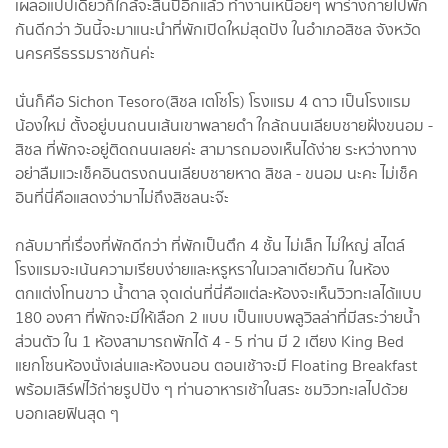
เผลอแปปเดียวก็ใกล้จะสิ้นปีอีกแล้ว ทำงานเหนื่อยๆ พาร่างกายไปพัก
กันดีกว่า วันนี้จะมาแนะนำที่พักเปิดใหม่สุดปัง ในอำเภอสิชล จังหวัด
นครศรีธรรมราชกันค่ะ
นั่นก็คือ Sichon Tesoro(สิชล เตโซโร) โรงแรม 4 ดาว เป็นโรงแรม
น้องใหม่ ตั้งอยู่บนถนนเส้นเขาพลายดำ ใกล้ถนนเลียบชายฝั่งขนอม -
สิชล ที่พักจะอยู่ติดถนนเลยค่ะ สามารถมองเห็นได้ง่าย ระหว่างทาง
อย่าลืมแวะเช็คอินตรงถนนเลียบชายหาด สิชล - ขนอม นะคะ ไม่เช็ค
อินที่นี่คือแสดงว่ามาไม่ถึงสิชลนะจ๊ะ
กลับมาที่เรื่องที่พักดีกว่า ที่พักเป็นตึก 4 ชั้น ไม่เล็ก ไม่ใหญ่ สไตล์
โรงแรมจะเน้นความเรียบง่ายและหรูหราในเวลาเดียวกัน ในห้อง
ตกแต่งโทนขาว น้ำตาล จุดเด่นที่นี่คือแต่ละห้องจะเห็นวิวทะเลได้แบบ
180 องศา ที่พักจะมีให้เลือก 2 แบบ เป็นแบบพลูวิลล่าที่มีสระว่ายน้ำ
ส่วนตัว ใน 1 ห้องสามารถพักได้ 4 - 5 ท่าน มี 2 เตียง King Bed
แยกโซนห้องนั่งเล่นและห้องนอน ตอนเช้าจะมี Floating Breakfast
พร้อมเสิร์ฟไว้ถ่ายรูปปัง ๆ ท่านอาหารเช้าในสระ ชมวิวทะเลไปด้วย
บอกเลยฟินสุด ๆ