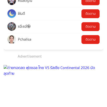
หงส์ดรุณ
ติดตาม
ฝันดี
ติดตาม
แอ๊ะแอ๋🤪
ติดตาม
Pchalisa
ติดตาม
Advertisement