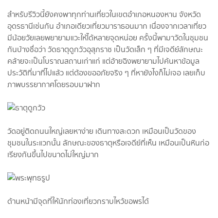
สำหรับรีวิวนี้ยังคงพาทุกท่านเที่ยวในเขตอำเภอหนองหาน จังหวัด
อุดรธานีเช่นกัน อำเภอเดียวเที่ยวมาราธอนมาก เนื่องจากเวลาเที่ยว
มีน้อยวัยเลยพยายามแวะให้ได้หลายจุดหน่อย ครั้งนี้พามาวัดในชุมชน
กันบ้างชื่อว่า วัดธาตุดูกวัวอุสุภราช เป็นวัดเล็ก ๆ ที่มีเจดีย์ลักษณะ
คล้ายจะเป็นโบราณสถานเก่าแก่ แต่อ้ายฉิงพยายามไปค้นหาข้อมูล
ประวัติที่มาที่ไปแล้ว แต่ต้องขออภัยจริง ๆ ที่หายังไงก็ไม่เจอ เลยเก็บ
ภาพบรรยากาศโดยรอบมาฝาก
วัดอยู่ติดถนนใหญ่เลยหาง่าย เดินทางสะดวก เหมือนเป็นวัดของ
ชุมชนในระแวกนั้น ลักษณะของธาตุหรือเจดีย์ที่เห็น เหมือนเป็นหินก่อ
เรียงกันขึ้นไปขนาดไม่ใหญ่มาก
ด้านหน้ามีจุดที่ให้นักท่องเที่ยวกราบไหว้ขอพรได้