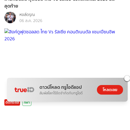
สุดท้าย
หงส์ดรุณ
06 ส.ค. 2026
ดาวน์โหลด ทรูไอดีแอป
โหลดเลย
สัมผัสโลกไร้ขีดจำกัดกับทรูไอดี
ติดกระแส
กีฬา
ลิงค์ดูฟุตซอลสด ไทย Vs รัสเซีย คอนติเนนตัล แชมเปียนชิพ
2026
BSports8