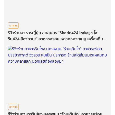
อาหาร
รีวิวร้านอาหารญี่ปุ่น สกลนคร “Shorin424 Izakaya โช
ริน424 อิซากายะ” อาหารอร่อย หลากหลายเมนู เครื่องดื่ม
หลากสไตล์ บรรยากาศดีชิว ๆ สไตล์ญี่ปุ่น
อาหาร
รีวิวร้านอาหารริมโขง นครพนม “ร้านเติบโต” อาหารอร่อย