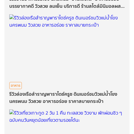
บรรยากาศดี วิวสวย ลมเย็น บริการดี ร้านสไตล์มินิมอลผสม
กับความคลาสสิก บอกเลยต้องลองมา
อาหาร
รีวิวล่องเรือสำราญพาราไดซ์ครูซ ดินเนอร์ชมวิวแม่น้ำโขง
นครพนม วิวสวย อาหารอร่อย ราคาสบายกระเป๋า