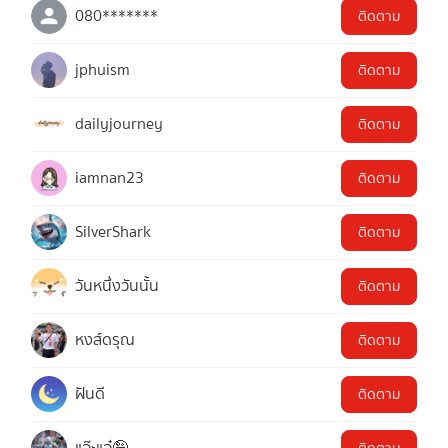
080*******
ติดตาม
jphuism
ติดตาม
dailyjourney
ติดตาม
iamnan23
ติดตาม
SilverShark
ติดตาม
วันหนึ่งวันนั้น
ติดตาม
หงส์ดรุณ
ติดตาม
ฝันดี
ติดตาม
แอ๊ะแอ๋🤪