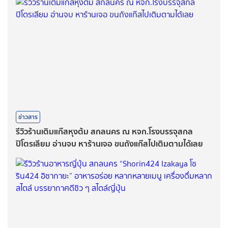
ข่าวสาร
รีวิวร้านเติมแก๊สหุงต้ม สกลนคร ณ หจก.โรงบรรจุสกล
ปิโตรเลียม อ่านจบ หาร้านเจอ ขนถังแก๊สไปเติมตามได้เลย