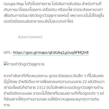
Google Map ไปถึงโดยง่ายดาย ไม่มีเส้นทางซับซ้อน สำหรับท่านที่
เดินทางมาโดยรถโดยสาร เครื่องบิน หรือรถไฟ อาจจะต้องหารถเช่า
เพื่อเดินทางต่อมายังวัดดูกวัวอุสุภราชแห่งนี้ เพราะแถวนั้นไม่ได้อยู่ใน
เขตตัวเมืองขนส่งสาธารณะยังไม่สะดวกเท่าไหร่
Advertisement
GPS :
https://goo.gl/maps/qEdGAq1yUuq9FMQH8
หากกำลังหาที่เที่ยวหนองหาน อุดรธานีลองแวะวัดเล็ก ๆ ที่ไม่ลับแห่ง
นี้ดูได้เลย อ้ายฉิงวิ่งมาทางฝั่งสกลนครตามถนนสาย 22 แล้วตัดขวา
เข้านิตโยแล้วก็เข้าสาย 2312 ขับไปสักพักจะเจอวัดดูกวัวอยู่ทางด้าน
ซ้ายมือติดถนนเลย อาจจะไม่ได้พาเที่ยวชมสถานที่เที่ยวอุดรดัง ๆ แต่
ก็ยังอยากให้ทุกท่านตามรอย ขอให้มีความสุขและสนุกทุกการเดิน
ทาง