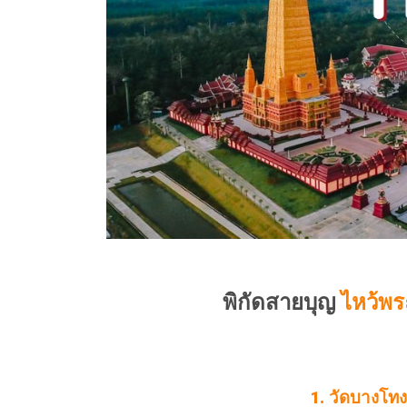
พิกัดสายบุญ
ไหว้พระ
1. วัดบางโท