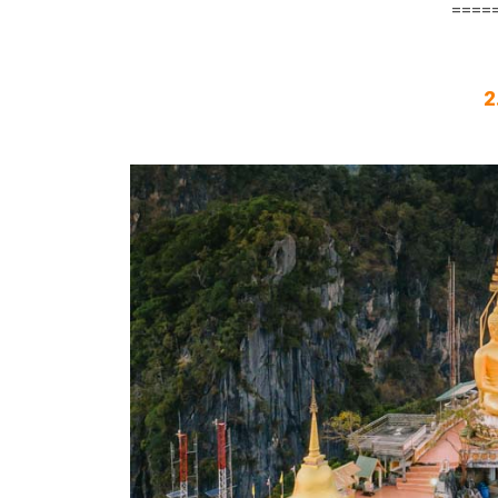
====
2