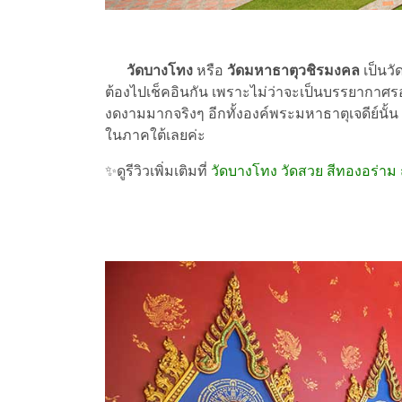
วัดบางโทง
หรือ
วัดมหาธาตุวชิรมงคล
เป็นวั
ต้องไปเช็คอินกัน เพราะไม่ว่าจะเป็นบรรยากาศรอ
งดงามมากจริงๆ อีกทั้งองค์พระมหาธาตุเจดีย์นั้น ม
ในภาคใต้เลยค่ะ
✨ดูรีวิวเพิ่มเติมที่
วัดบางโทง วัดสวย สีทองอร่าม 