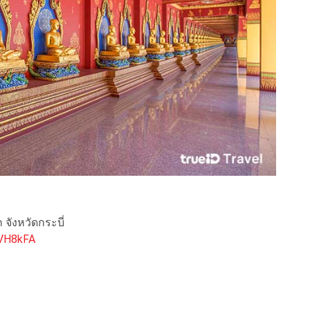
ก จังหวัดกระบี่
aVH8kFA