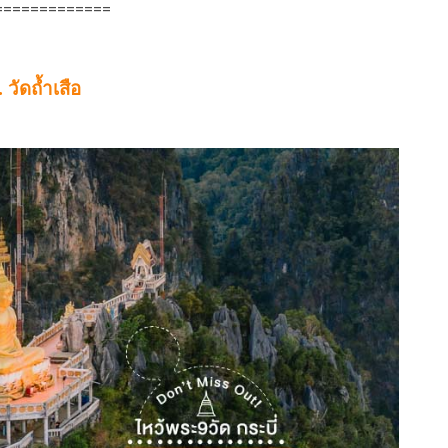
=============
. วัดถ้ำเสือ