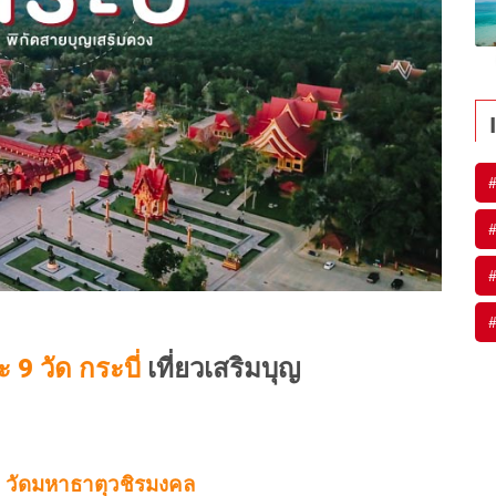
#
#
#
#
 9 วัด กระบี่
เที่ยวเสริมบุญ
ง วัดมหาธาตุวชิรมงคล