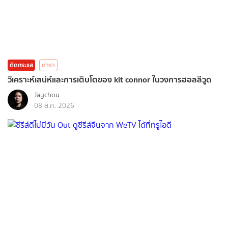
ติดกระแส
ดารา
วิเคราะห์เสน่ห์และการเติบโตของ kit connor ในวงการฮอลลีวูด
Jaychou
08 ส.ค. 2026