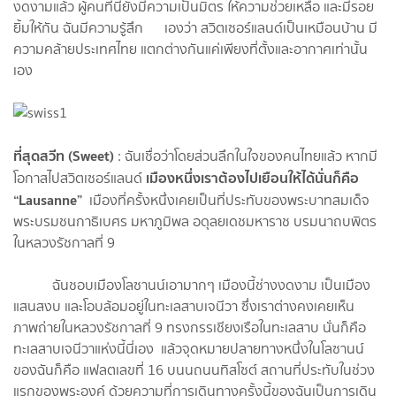
งดงามแล้ว ผู้คนที่นี่ยังมีความเป็นมิตร ให้ความช่วยเหลือ และมีรอย
ยิ้มให้กัน ฉันมีความรู้สึก เองว่า สวิตเซอร์แลนด์เป็นเหมือนบ้าน มี
ความคล้ายประเทศไทย แตกต่างกันแค่เพียงที่ตั้งและอากาศเท่านั้น
เอง
ที่สุดสวีท (Sweet)
: ฉันเชื่อว่าโดยส่วนลึกในใจของคนไทยแล้ว หากมี
เมืองหนึ่งเราต้องไปเยือนให้ได้นั่นก็คือ
โอกาสไปสวิตเซอร์แลนด์
“
Lausanne”
เมืองที่ครั้งหนึ่งเคยเป็นที่ประทับของพระบาทสมเด็จ
พระบรมชนกาธิเบศร มหาภูมิพล อดุลยเดชมหาราช บรมนาถบพิตร
ในหลวงรัชกาลที่ 9
ฉันชอบเมืองโลซานน์เอามากๆ เมืองนี้ช่างงดงาม เป็นเมือง
แสนสงบ และโอบล้อมอยู่ในทะเลสาบเจนีวา ซึ่งเราต่างคงเคยเห็น
ภาพถ่ายในหลวงรัชกาลที่ 9 ทรงกรรเชียงเรือในทะเลสาบ นั่นก็คือ
ทะเลสาบเจนีวาแห่งนี้นี่เอง แล้วจุดหมายปลายทางหนึ่งในโลซานน์
ของฉันก็คือ แฟลตเลขที่ 16 บนนถนนทิสโซต์ สถานที่ประทับในช่วง
แรกของพระองค์ ด้วยความที่การเดินทางครั้งนี้ของฉันเป็นการเดิน