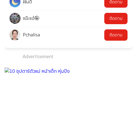
ฝันดี
ติดตาม
แอ๊ะแอ๋🤪
ติดตาม
Pchalisa
ติดตาม
Advertisement