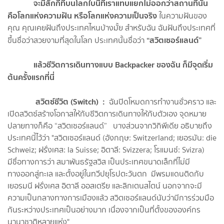
จะมีสักกี่ที่บนโลกใบนี้ที่เราแทบแยกไม่ออกว่าสถานที่นั้น
คือโลกแห่งความฝัน หรือโลกแห่งความเป็นจริง
ในความฝันของ
คุณ คุณเคยฝันถึงประเทศไหนบ้างมั้ย สำหรับฉัน ฉันฝันถึงประเทศที่
“สวิตเซอร์แลนด์”
ขึ้นชื่อว่าสวยงามที่สุดในโลก ประเทศนั้นชื่อว่า
แล้วชีวิตการเดินทางแบบ
Backpacker ของฉัน ก็มีจุดเริ่ม
ต้นครั้งแรกที่นี่
สวิตซ์ชีวิต (
Switch) :
ฉันปิดโหมดการทำงานชั่วคราว และ
เปิดสวิตซ์สร้างโอกาสให้กับชีวิตการเดินทางให้กับตัวเอง จุดหมาย
ปลายทางก็คือ “สวิตเซอร์แลนด์” บางส่วนจากวิกิพีเดีย อธิบายถึง
ประเทศนี้ไว้ว่า "สวิตเซอร์แลนด์ (อังกฤษ: Switzerland; เยอรมัน: die
Schweiz; ฝรั่งเศส: la Suisse; อิตาลี: Svizzera; โรแมนช์: Svizra)
มีชื่อทางการว่า สมาพันธรัฐสวิส เป็นประเทศขนาดเล็กที่ไม่มี
ทางออกสู่ทะเล และตั้งอยู่ในทวีปยุโรปตะวันตก มีพรมแดนติดกับ
เยอรมนี ฝรั่งเศส อิตาลี ออสเตรีย และลิกเตนสไตน์ นอกจากจะมี
ความเป็นกลางทางการเมืองแล้ว สวิตเซอร์แลนด์นับว่ามีการร่วมมือ
กันระหว่างประเทศเป็นอย่างมาก เนื่องจากเป็นที่ตั้งขององค์กร
นานาชาติหลายแห่ง"