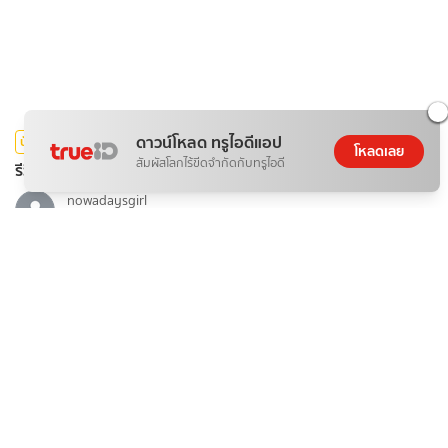
ดาวน์โหลด ทรูไอดีแอป
บันเทิง
โหลดเลย
สัมผัสโลกไร้ขีดจำกัดกับทรูไอดี
รีวิวซีรีส์ไทย รักษ์ To Love and Cherish (2569)
nowadaysgirl
08 ส.ค. 2026