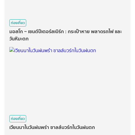
ท่องเที่ยว
มอสโก ~ เซนต์ปีเตอร์สเบิร์ก : กระเป๋าหาย พลาดรถไฟ และ
วันหิมะตก
ท่องเที่ยว
เวียนนาในวันฝนพรำ ซาลส์บวร์กในวันฝนตก