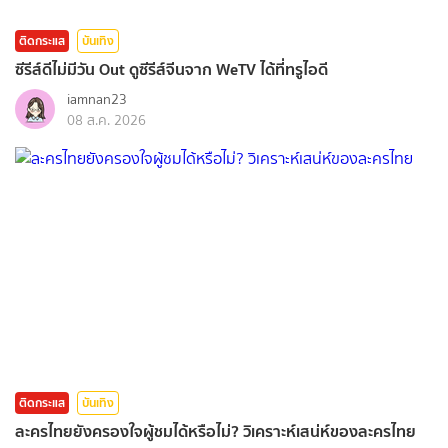
ติดกระแส
บันเทิง
ซีรีส์ดีไม่มีวัน Out ดูซีรีส์จีนจาก WeTV ได้ที่ทรูไอดี
iamnan23
08 ส.ค. 2026
ติดกระแส
บันเทิง
ละครไทยยังครองใจผู้ชมได้หรือไม่? วิเคราะห์เสน่ห์ของละครไทย