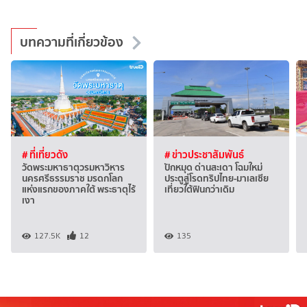
บทความที่เกี่ยวข้อง
# ที่เที่ยวดัง
# ข่าวประชาสัมพันธ์
วัดพระมหาธาตุวรมหาวิหาร
ปักหมุด ด่านสะเดา โฉมใหม่
นครศรีธรรมราช มรดกโลก
ประตูสู่โรดทริปไทย-มาเลเซีย
แห่งแรกของภาคใต้ พระธาตุไร้
เที่ยวใต้ฟินกว่าเดิม
เงา
127.5K
12
135