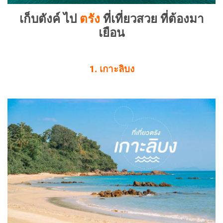
เก็บตังค์ ไป
ตรัง
ที่เที่ยวสวย ที่ต้องมา
เยือน
1. เกาะลิบง