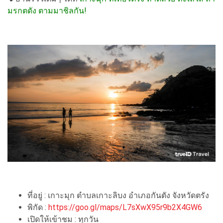
มรกตดัง ตามมาชิลกัน!
ที่อยู่ : เกาะมุก ตำบลเกาะลิบง อำเภอกันตัง จังหวัดตรัง
พิกัด :
https://goo.gl/maps/L7sXwX95r9b2X4GW6
เปิดให้เข้าชม : ทุกวัน