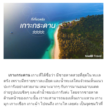
เกาะกระดาน
เกาะที่ได้ชื่อว่า มีชายหาดสวยที่สุดใน ทะเล
ตรัง เพราะมีทรายขาวละเอียด และน้ำทะเลใสแจ๋วจนเห็นแนว
ปะการังอย่างสวยงาม เหมาะมากๆ กับการมานอนอาบแดด
ถ่ายรูปแบบชิลๆ และดำน้ำชมปะการังค่ะ โดยจากชายหาด
ด้านหน้าของเกาะนั้น เราจะสามารถมองเห็นเกาะแหวน เกาะ
มุก เกาะเชือก เกาะม้า ไปจนถึง เกาะไห เลยค่ะ เป็นจุดชมวิวที่