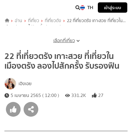
TH
เข้าสู่ระบบ
อ่าน
ที่เที่ยว
ที่เที่ยวดัง
22 ที่เที่ยวตรัง เกาะสวย ที่เที่ยวใน
เมืองตรัง ลองไปสักครั้ง รับรองฟิน
เลือกที่เที่ยว
22 ที่เที่ยวตรัง เกาะสวย ที่เที่ยวใน
เมืองตรัง ลองไปสักครั้ง รับรองฟิน
เอิงเอย
5 เมษายน 2565 ( 12:00 )
331.2K
27