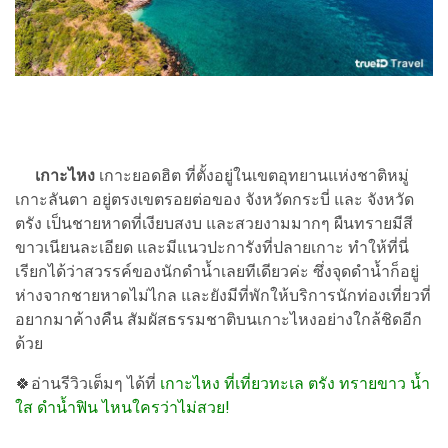
เกาะไหง
เกาะยอดฮิต ที่ตั้งอยู่ในเขตอุทยานแห่งชาติหมู่
เกาะลันตา อยู่ตรงเขตรอยต่อของ จังหวัดกระบี่ และ จังหวัด
ตรัง เป็นชายหาดที่เงียบสงบ และสวยงามมากๆ ผืนทรายมีสี
ขาวเนียนละเอียด และมีแนวปะการังที่ปลายเกาะ ทำให้ที่นี่
เรียกได้ว่าสวรรค์ของนักดำน้ำเลยทีเดียวค่ะ ซึ่งจุดดำน้ำก็อยู่
ห่างจากชายหาดไม่ไกล และยังมีที่พักให้บริการนักท่องเที่ยวที่
อยากมาค้างคืน สัมผัสธรรมชาติบนเกาะไหงอย่างใกล้ชิดอีก
ด้วย
🍀อ่านรีวิวเต็มๆ ได้ที่
เกาะไหง ที่เที่ยวทะเล ตรัง ทรายขาว น้ำ
ใส ดำน้ำฟิน ไหนใครว่าไม่สวย!