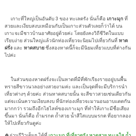
เกาะที่ใหญ่เป็นอันดับ 3 ของ ทะเลตรัง นั่นก็คือ
เกาะมุก
ที่
สวยและเงียบสงบเหมือนกับเป็นเกาะส่วนตัวเลยก็ว่าได้ บน
เกาะจะมีชาวบ้านอาศัยอยู่ด้วยค่ะ โดยยังคงวิถีชีวิตในแบบ
เรียบง่าย ส่วนใหญ่แล้วนักท่องเที่ยวจะนิยมไปเที่ยวกันที่
หาด
ฝรั่ง
และ
หาดสบาย
ซึ่งสองหาดนี้ก็จะมีนิยมเที่ยวแบบที่ต่างกัน
ไปค่ะ
ในส่วนของหาดฝรั่งจะเป็นหาดที่มีที่พักเรียงรายอยู่บนพื้น
ทรายสีขาวนวลอย่างสวยงามค่ะ และเป็นจุดที่จะมีบริการนำ
เที่ยวต่างๆ ด้วยค่ะ ส่วนหาดสบายนั้น จะสีขาวสวยเช่นเดียวกัน
แต่จะเน้นความเงียบสงบ ที่นักท่องเที่ยวจะมานอนอาบแดดกัน
มากกว่า รวมถึงอีกไฮไลท์ของเกาะมุก ที่ทำให้เกาะมีชื่อเสียง
ขึ้นมา นั่นก็คือ ถ้ำมรกต ถ้ำสวย น้ำสีใสแบบมรกต ที่อยากลอง
ให้ไปเที่ยวกันดูค่ะ
🍀อ่านรีวิวเต็มๆ ได้ที่
เกาะมุก ที่เที่ยวตรัง หาดสวย ทะเลใส ถ้ำ