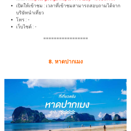
เปิดให้เข้าชม : เวลาที่เข้าชมสามารถสอบถามได้จาก
บริษัทนำเที่ยว
โทร : -
เว็บไซต์ : -
=================
8. หาดปากเมง