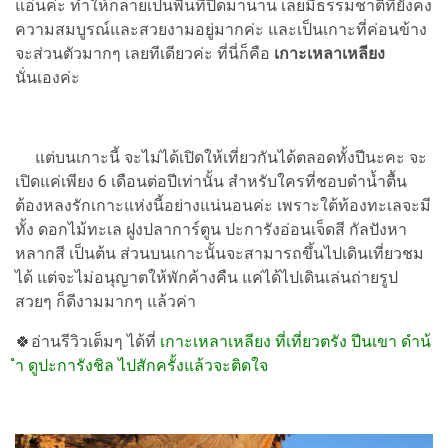
แอ่นค่ะ ทำให้กลายเป็นพื้นที่ปิดมานาน เลยมีธรรมชาติที่ยังคง
ความสมบูรณ์และสวยงามอยู่มากค่ะ และเป็นเกาะที่ค่อนข้าง
จะส่วนตัวมากๆ เลยทีเดียวค่ะ ที่นี่ก็คือ
เกาะเหลาเหลียง
นั่นเองค่ะ
แต่บนเกาะนี้ จะไม่ได้เปิดให้เที่ยวกันได้ตลอดทั้งปีนะคะ จะ
เปิดแค่เพียง 6 เดือนต่อปีเท่านั้น สำหรับใครที่ชอบดำน้ำตื้น
ต้องหลงรักเกาะแห่งนี้อย่างแน่นอนค่ะ เพราะใต้ท้องทะเลจะมี
ทั้ง ดอกไม้ทะเล ฝูงปลาการ์ตูน ปะการังอ่อนเจ็ดสี กัลปังหา
หลากสี เป็นต้น ส่วนบนเกาะนั้นจะสามารถขึ้นไปเดินเที่ยวชม
ได้ แต่จะไม่อนุญาตให้พักค้างคืน แค่ได้ไปเดินเล่นถ่ายรูป
สวยๆ ก็ดีงามมากๆ แล้วค่า
🍀อ่านรีวิวเต็มๆ ได้ที่
เกาะเหลาเหลียง ที่เที่ยวตรัง ปีนเขา ดำน้
ำ ดูปะการังชิล ไปสักครั้งแล้วจะติดใจ