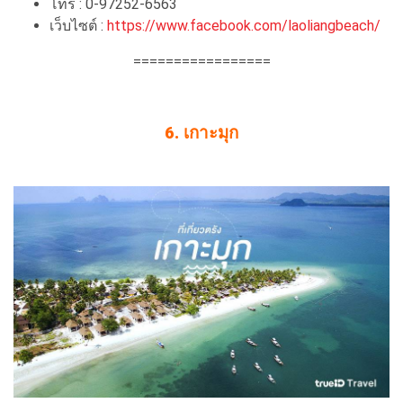
โทร : 0-97252-6563
เว็บไซต์ :
https://www.facebook.com/laoliangbeach/
=================
6. เกาะมุก