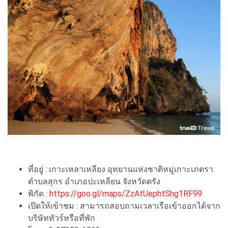
ที่อยู่ : เกาะเหลาเหลียง อุทยานแห่งชาติหมู่เกาะเภตรา
ตำบลสุกร อำเภอปะเหลียน จังหวัดตรัง
พิกัด :
https://goo.gl/maps/ZzAtUephtShg1RF99
เปิดให้เข้าชม : สามารถสอบถามเวลาเรือเข้าออกได้จาก
บริษัททัวร์หรือที่พัก