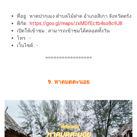
ที่อยู่ : หาดปากเมง ตำบลไม้ฝาด อำเภอสิเกา จังหวัดตรัง
พิกัด :
https://goo.gl/maps/zxMDfEctb4soBc9J8
เปิดให้เข้าชม : สามารถเข้าชมได้ตลอดทั้งวัน
โทร : -
เว็บไซต์ : -
=================
9. หาดมดตะนอย