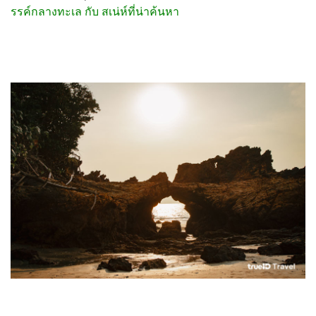
รรค์กลางทะเล กับ สเน่ห์ที่น่าค้นหา