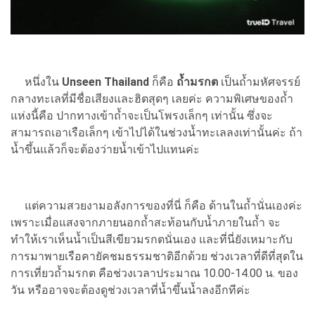
หนึ่งใน
Unseen Thailand
ก็คือ
ถ้ำมรกต
เป็นถ้ำมหัศจรรย์
กลางทะเลที่มีชื่อเสียงและฮิตสุดๆ เลยค่ะ ความพิเศษของถ้ำ
แห่งนี้คือ ปากทางเข้าถ้ำจะเป็นโพรงเล็กๆ เท่านั้น ซึ่งจะ
สามารถเอาเรือเล็กๆ เข้าไปได้ในช่วงน้ำทะเลลงเท่านั้นค่ะ ถ้า
น้ำขึ้นแล้วก็จะต้องว่ายน้ำเข้าไปแทนค่ะ
แต่ความสวยงามอลังการของที่นี่ ก็คือ ด้านในถ้ำนั่นเองค่ะ
เพราะเมื่อแสงจากภายนอกถ้ำสะท้อนกับน้ำภายในถ้ำ จะ
ทำให้เราเห็นน้ำเป็นสีเขียวมรกตนั่นเอง และที่นี่ยังเหมาะกับ
การมาพายเรือคายัคชมธรรมชาติอีกด้วย ช่วงเวลาที่ดีที่สุดใน
การเที่ยวถ้ำมรกต คือช่วงเวลาประมาณ 10.00-14.00 น. ของ
วัน หรืออาจจะต้องดูช่วงเวลาที่น้ำขึ้นน้ำลงอีกทีค่ะ