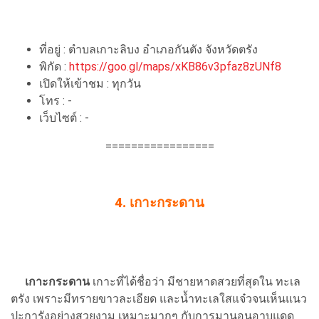
ที่อยู่ : ตำบลเกาะลิบง อำเภอกันตัง จังหวัดตรัง
พิกัด :
https://goo.gl/maps/xKB86v3pfaz8zUNf8
เปิดให้เข้าชม : ทุกวัน
โทร : -
เว็บไซต์ : -
=================
4. เกาะกระดาน
เกาะกระดาน
เกาะที่ได้ชื่อว่า มีชายหาดสวยที่สุดใน ทะเล
ตรัง เพราะมีทรายขาวละเอียด และน้ำทะเลใสแจ๋วจนเห็นแนว
ปะการังอย่างสวยงาม เหมาะมากๆ กับการมานอนอาบแดด