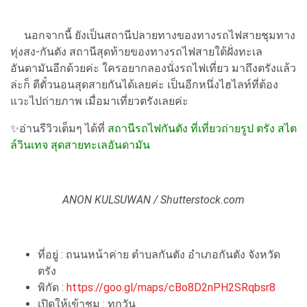
นอกจากนี้ ยังเป็นสถานีปลายทางของทางรถไฟสายชุมทาง
ทุ่งสง-กันตัง สถานีสุดท้ายของทางรถไฟสายใต้ฝั่งทะเล
อันดามันอีกด้วยค่ะ ใครอยากลองนั่งรถไฟเที่ยว มาถึงตรังแล้ว
ล่ะก็ ตีตั๋วนอนสุดสายกันได้เลยค่ะ เป็นอีกหนึ่งไฮไลท์ที่ต้อง
แวะไปถ่ายภาพ เมื่อมาเที่ยวตรังเลยค่ะ
✨อ่านรีวิวเต็มๆ ได้ที่
สถานีรถไฟกันตัง ที่เที่ยวถ่ายรูป ตรัง สไต
ล์วินเทจ สุดสายทะเลอันดามัน
ANON KULSUWAN / Shutterstock.com
ที่อยู่ : ถนนหน้าค่าย ตำบลกันตัง อำเภอกันตัง จังหวัด
ตรัง
พิกัด :
https://goo.gl/maps/cBo8D2nPH2SRqbsr8
เปิดให้เข้าชม : ทุกวัน