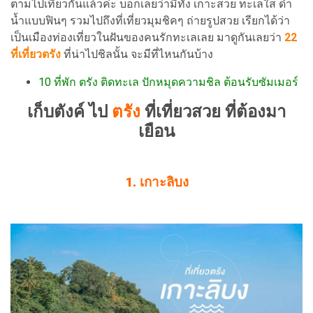
ตามไปเที่ยวกันแล้วค่ะ บอกเลยว่ามีทั้ง เกาะสวย ทะเลใส ดำ
น้ำแบบฟินๆ รวมไปถึงที่เที่ยวมุมชิคๆ ถ่ายรูปสวย เรียกได้ว่า
เป็นเมืองท่องเที่ยวในฝันของคนรักทะเลเลย มาดูกันเลยว่า
22
ที่เที่ยวตรัง
ที่น่าไปชิลนั้น จะมีที่ไหนกันบ้าง
10 ที่พัก ตรัง ติดทะเล ปักหมุดความชิล ต้อนรับซัมเมอร์
เก็บตังค์ ไป
ตรัง
ที่เที่ยวสวย ที่ต้องมา
เยือน
1. เกาะลิบง