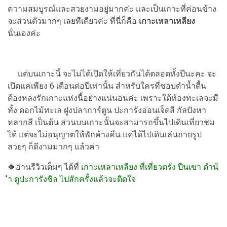
ความสมบูรณ์และสวยงามอยู่มากค่ะ และเป็นเกาะที่ค่อนข้าง
จะส่วนตัวมากๆ เลยทีเดียวค่ะ ที่นี่ก็คือ
เกาะเหลาเหลียง
นั่นเองค่ะ
แต่บนเกาะนี้ จะไม่ได้เปิดให้เที่ยวกันได้ตลอดทั้งปีนะคะ จะ
เปิดแค่เพียง 6 เดือนต่อปีเท่านั้น สำหรับใครที่ชอบดำน้ำตื้น
ต้องหลงรักเกาะแห่งนี้อย่างแน่นอนค่ะ เพราะใต้ท้องทะเลจะมี
ทั้ง ดอกไม้ทะเล ฝูงปลาการ์ตูน ปะการังอ่อนเจ็ดสี กัลปังหา
หลากสี เป็นต้น ส่วนบนเกาะนั้นจะสามารถขึ้นไปเดินเที่ยวชม
ได้ แต่จะไม่อนุญาตให้พักค้างคืน แค่ได้ไปเดินเล่นถ่ายรูป
สวยๆ ก็ดีงามมากๆ แล้วค่า
🍀อ่านรีวิวเต็มๆ ได้ที่
เกาะเหลาเหลียง ที่เที่ยวตรัง ปีนเขา ดำน้
ำ ดูปะการังชิล ไปสักครั้งแล้วจะติดใจ