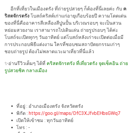
อีกที่เที่ยวในเมืองตรัง ที่ถ่ายรูปสวยๆ ก็ต้องที่นี่เลยค่ะ กับ
ค
ริสตจักรตรัง
โบสถ์คริสต์เก่าแก่อายุเกือบร้อยปี ความโดดเด่น
ของที่นี่คืออาคารสีเหลืองสีปูนปั้น บริเวณรอบๆ จะเป็นสวน
หย่อมสวยงาม เราสามารถไปเดินเล่น ถ่ายรูปรอบๆ ได้ค่ะ
โบสถ์จะเปิดทุกๆ วันอาทิตย์ แต่โบสถ์หลังเก่าจะเปิดต่อเมื่อมี
การประกอบพิธีแต่งงาน ใครที่ชอบชมสถาปัตยกรรมเก่าๆ
ชอบถ่ายรูป ต้องไม่พลาดแวะมาเที่ยวที่นี่แล้ว
✨อ่านรีวิวเต็มๆ ได้ที่
คริสตจักรตรัง ที่เที่ยวตรัง จุดเช็คอิน ถ่าย
รูปสวยชิค กลางเมือง
ที่อยู่ : อำเภอเมืองตรัง จังหวัดตรัง
พิกัด :
https://goo.gl/maps/DfC3XJfvbEHbsGWq7
เปิดให้เข้าชม : ทุกวันอาทิตย์
โทร : -