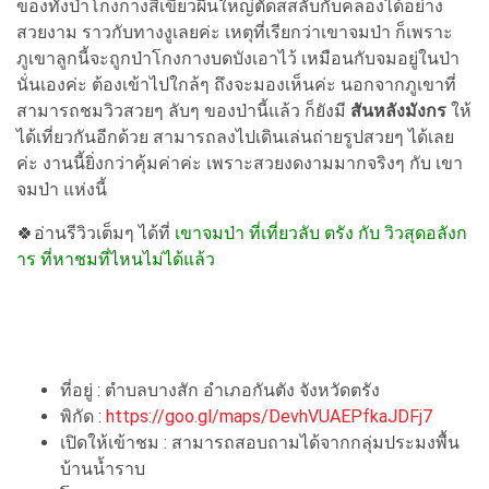
ของทั้งป่าโกงกางสีเขียวผืนใหญ่ตัดสสลับกับคลองได้อย่าง
สวยงาม ราวกับทางงูเลยค่ะ เหตุที่เรียกว่าเขาจมป่า ก็เพราะ
ภูเขาลูกนี้จะถูกป่าโกงกางบดบังเอาไว้ เหมือนกับจมอยู่ในป่า
นั่นเองค่ะ ต้องเข้าไปใกล้ๆ ถึงจะมองเห็นค่ะ
นอกจากภูเขาที่
สามารถชมวิวสวยๆ ลับๆ ของป่านี้แล้ว ก็ยังมี
สันหลังมังกร
ให้
ได้เที่ยวกันอีกด้วย สามารถลงไปเดินเล่นถ่ายรูปสวยๆ ได้เลย
ค่ะ งานนี้ยิ่งกว่าคุ้มค่าค่ะ เพราะสวยงดงามมากจริงๆ กับ เขา
จมป่า แห่งนี้
🍀อ่านรีวิวเต็มๆ ได้ที่
เขาจมป่า ที่เที่ยวลับ ตรัง กับ วิวสุดอลังก
าร ที่หาชมที่ไหนไม่ได้แล้ว
ที่อยู่ : ตำบลบางสัก อำเภอกันตัง จังหวัดตรัง
พิกัด :
https://goo.gl/maps/DevhVUAEPfkaJDFj7
เปิดให้เข้าชม : สามารถสอบถามได้จากกลุ่มประมงพื้น
บ้านน้ำราบ