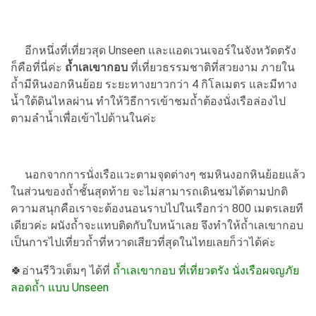
อีกหนึ่งที่เที่ยวสุด Unseen และแอดเวนเจอร์ในจังหวัดตรัง
ก็คือที่นี่ค่ะ
ถ้ำเลเขากอบ
ที่เที่ยวธรรมชาติที่สวยงาม ภายใน
ถ้ำมีหินงอกหินย้อย ระยะทางยาวกว่า 4 กิโลเมตร และมีทาง
น้ำใต้ดินไหลผ่าน ทำให้วิธีการเข้าชมถ้ำต้องนั่งเรือล่องไป
ตามลำน้ำเพื่อเข้าไปด้านในค่ะ
นอกจากการนั่งเรือแวะตามจุดต่างๆ ชมหินงอกหินย้อยแล้ว
ในส่วนของถ้ำชั้นสุดท้าย จะไม่สามารถเดินชมได้ตามปกติ
ความสนุกคือเราจะต้องนอนราบไปในเรือกว่า 800 เมตรเลยที
เดียวค่ะ ผนังถ้ำจะแทบติดกับใบหน้าเลย จึงทำให้ถ้ำเลเขากอบ
เป็นการไปเที่ยวถ้ำที่หวาดเสียวที่สุดในไทยเลยก็ว่าได้ค่ะ
🍀อ่านรีวิวเต็มๆ ได้ที่
ถ้ำเลเขากอบ ที่เที่ยวตรัง นั่งเรือผจญภัย
ลอดถ้ำ แบบ Unseen