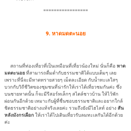
=================
9. หาดมดตะนอย
สถานที่ท่องเที่ยวที่เป็นเหมือนที่เที่ยวน้องใหม่ นั่นก็คือ
หาด
มดตะนอย
ที่สามารถดื่มด่ำกับธรรมชาติได้แบบเต็มๆ เลย
เพราะที่นี่จะมีหาดทรายสวยๆ เม็ดละเอียด กับน้ำทะเลใสๆ
บวกกับวิถีชีวิตของชุมชนที่น่ารักให้เราได้เที่ยวชมกันค่ะ
ซึ่ง
บนชายหาดนั้น ก็จะมีรีสอร์ทเล็กๆ สไตล์ชาวบ้าน ให้ไว้พัก
ผ่อนกันอีกด้วย เหมาะกับผู้ที่ชื่นชอบธรรมชาติและอยากใกล้
ชิดธรรมชาติอย่างแท้จริงเลยค่ะ รวมถึงยังมีไฮไลท์ อย่าง
สัน
หลังมังกรเผือก
ให้เราได้ไปเดินเที่ยวรับลมทะเลกันได้อีกด้วย
ค่ะ