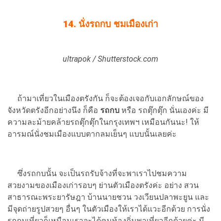
14. นั่งรถกบ ชมเมืองเก่า
ultrapok / Shutterstock.com
ถ้ามาเที่ยวในเมืองตรังกัน ก็จะต้องเจอกับเอกลักษณ์ของ
จังหวัดตรังอีกอย่างนึง ก็คือ
รถกบ
หรือ รถตุ๊กตุ๊ก นั่นเองค่ะ มี
ความละม้ายคล้ายรถตุ๊กตุ๊กในกรุงเทพฯ เหมือนกันนะ! ให้
อารมณ์นั่งชมเมืองแบบตากลมเย็นๆ แบบนั้นเลยค่ะ
ซึ่งรถกบนั้น จะเป็นรถรับจ้างที่จะพาเราไปชมความ
สวยงามของเมืองเก่ารอบๆ ย่านตัวเมืองตรังค่ะ อย่าง สวน
สาธารณะพระยารัษฎา บ้านนายชวน วงเวียนปลาพะยูน และ
มีจุดถ่ายรูปสวยๆ อื่นๆ ในตัวเมืองให้เราได้แวะอีกด้วย การนั่ง
รถกบเที่ยวก็เหมือนเราจะได้คนท้องถิ่นพาเที่ยวอีกด้วยค่ะ มี