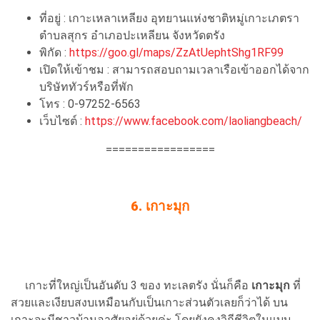
ที่อยู่ : เกาะเหลาเหลียง อุทยานแห่งชาติหมู่เกาะเภตรา
ตำบลสุกร อำเภอปะเหลียน จังหวัดตรัง
พิกัด :
https://goo.gl/maps/ZzAtUephtShg1RF99
เปิดให้เข้าชม : สามารถสอบถามเวลาเรือเข้าออกได้จาก
บริษัททัวร์หรือที่พัก
โทร : 0-97252-6563
เว็บไซต์ :
https://www.facebook.com/laoliangbeach/
=================
6. เกาะมุก
เกาะที่ใหญ่เป็นอันดับ 3 ของ ทะเลตรัง นั่นก็คือ
เกาะมุก
ที่
สวยและเงียบสงบเหมือนกับเป็นเกาะส่วนตัวเลยก็ว่าได้ บน
เกาะจะมีชาวบ้านอาศัยอยู่ด้วยค่ะ โดยยังคงวิถีชีวิตในแบบ