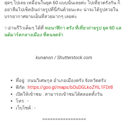
สุดๆ ไปเลย เหมือนในยุค 60 แบบนั้นเลยค่ะ ไปเที่ยวตรังกัน ก็
อย่าลืมไปเช็คอินถ่ายรูปที่นี่กันด้วยนะคะ น่าจะได้รูปสวยใน
บรรยากาศยามเย็นที่สวยมากๆ เลยค่ะ
✨อ่านรีวิวเต็มๆ ได้ที่
หอนาฬิกา ตรัง ที่เที่ยวถ่ายรูป ยุค 60 แล
นด์มาร์คกลางเมือง ที่คนจดจำ
kunanon / Shutterstock.com
ที่อยู่ : ถนนวิเศษกุล อำเภอเมืองตรัง จังหวัดตรัง
พิกัด :
https://goo.gl/maps/bDuDGLkoZYiL1FDr8
เปิดให้เข้าชม : สามารถเข้าชมได้ตลอดทั้งวัน
โทร : -
เว็บไซต์ : -
=================