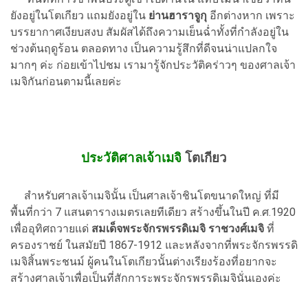
ยังอยู่ในโตเกียว แถมยังอยู่ใน
ย่านฮาราจูกุ
อีกต่างหาก เพราะ
บรรยากาศเงียบสงบ สัมผัสได้ถึงความเย็นฉ่ำทั้งที่กำลังอยู่ใน
ช่วงต้นฤดูร้อน ตลอดทาง เป็นความรู้สึกที่ดีจนน่าแปลกใจ
มากๆ ค่ะ ก่อยเข้าไปชม เรามารู้จักประวัติคร่าวๆ ของศาลเจ้า
เมจิกันก่อนตามนี้เลยค่ะ
ประวัติศาลเจ้าเมจิ
โตเกียว
สำหรับศาลเจ้าเมจินั้น เป็นศาลเจ้าชินโตขนาดใหญ่ ที่มี
พื้นที่กว่า 7 แสนตารางเมตรเลยทีเดียว สร้างขึ้นในปี ค.ศ.1920
เพื่ออุทิศถวายแด่
สมเด็จพระจักรพรรดิเมจิ ราชวงศ์เมจิ
ที่
ครองราชย์ ในสมัยปี 1867-1912 และหลังจากที่พระจักรพรรดิ
เมจิสิ้นพระชนม์ ผู้คนในโตเกียวนั้นต่างเรียงร้องที่อยากจะ
สร้างศาลเจ้าเพื่อเป็นที่สักการะพระจักรพรรดิเมจินั่นเองค่ะ