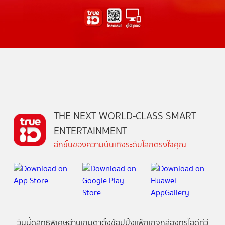
THE NEXT WORLD-CLASS SMART
ENTERTAINMENT
อีกขั้นของความบันเทิงระดับโลกตรงใจคุณ
วันนี้
ดู
สิทธิพิเศษ
อ่าน
เกม
ตาตั้ง
ช้อปปิ้ง
แพ็กเกจ
กล่องทรูไอดีทีวี