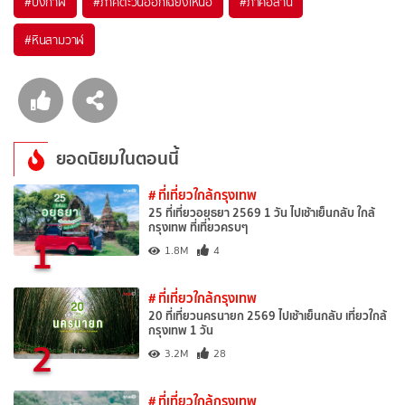
#บึงกาฬ
#ภาคตะวันออกเฉียงเหนือ
#ภาคอีสาน
#หินสามวาฬ
ยอดนิยมในตอนนี้
# ที่เที่ยวใกล้กรุงเทพ
25 ที่เที่ยวอยุธยา 2569 1 วัน ไปเช้าเย็นกลับ ใกล้
กรุงเทพ ที่เที่ยวครบๆ
1
1.8M
4
# ที่เที่ยวใกล้กรุงเทพ
20 ที่เที่ยวนครนายก 2569 ไปเช้าเย็นกลับ เที่ยวใกล้
กรุงเทพ 1 วัน
2
3.2M
28
# ที่เที่ยวใกล้กรุงเทพ