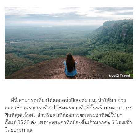
ที่นี่ สามารถเที่ยวได้ตลอดทั้งปีเลยค่ะ แนะนำให้มา ช่วง
เวลาเช้า เพราะเราที่จะได้ชมพระอาทิตย์ขึ้นพร้อมหมอกจางๆ
ฟินที่สุดแล้วค่ะ สำหรับคนที่ต้องการชมพระอาทิตย์ให้มา
ตั้งแต่ 05.30 ค่ะ เพราะพระอาทิตย์จะขึ้นเร็วมากค่ะ 6 โมงเช้า
โดยประมาณ