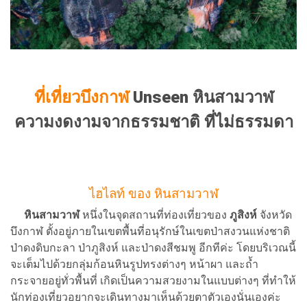
ที่เที่ยวบึงกาฬ
Unseen หินสามวาฬ
ความงดงามจากธรรมชาติ ที่ไม่ธรรมดา
ไฮไลท์ ของ หินสามวาฬ
หินสามวาฬ
หนึ่งในจุดสถานที่ท่องเที่ยวของ
ภูสิงห์
จังหวัด
บึงกาฬ ตั้งอยู่ภายในเขตพื้นที่อนุรักษ์ในเขตป่าสงวนแห่งชาติ
ป่าดงดิบกะลา ป่าภูสิงห์ และป่าดงสีชมพู อีกทีค่ะ โดยบริเวณนี้
จะเต็มไปด้วยกลุ่มก้อนหินรูปทรงต่างๆ หน้าผา และถ้ำ
กระจายอยู่ทั่วพื้นที่ เกิดเป็นความสวยงามในแบบต่างๆ ที่ทำให้
นักท่องเที่ยวอยากจะเดินทางมาเห็นด้วยตาตัวเองนั่นเองค่ะ