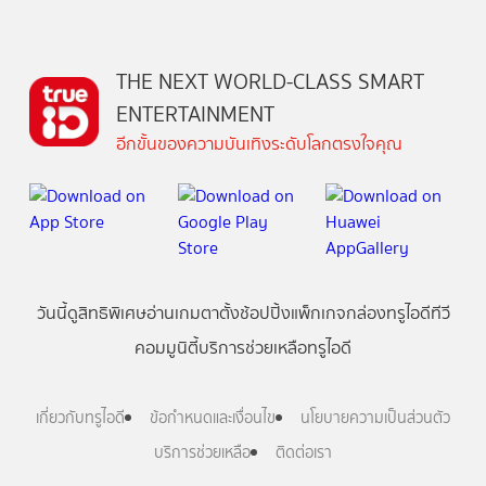
THE NEXT WORLD-CLASS SMART
ENTERTAINMENT
อีกขั้นของความบันเทิงระดับโลกตรงใจคุณ
วันนี้
ดู
สิทธิพิเศษ
อ่าน
เกม
ตาตั้ง
ช้อปปิ้ง
แพ็กเกจ
กล่องทรูไอดีทีวี
คอมมูนิตี้
บริการช่วยเหลือทรูไอดี
เกี่ยวกับทรูไอดี
ข้อกำหนดและเงื่อนไข
นโยบายความเป็นส่วนตัว
บริการช่วยเหลือ
ติดต่อเรา