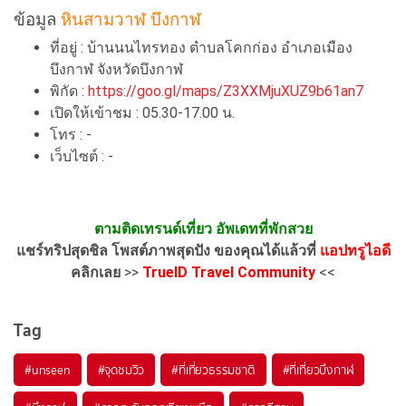
ข้อมูล
หินสามวาฬ บึงกาฬ
ที่อยู่ : บ้านนนไทรทอง ตำบลโคกก่อง อำเภอเมือง
บึงกาฬ จังหวัดบึงกาฬ
พิกัด :
https://goo.gl/maps/Z3XXMjuXUZ9b61an7
เปิดให้เข้าชม : 05.30-17.00 น.
โทร : -
เว็บไซต์ : -
ตามติดเทรนด์เที่ยว อัพเดทที่พักสวย
แชร์ทริปสุดชิล โพสต์ภาพสุดปัง ของคุณได้แล้วที่
แอปทรูไอดี
คลิกเลย
>>
TrueID Travel Community
<<
Tag
#unseen
#จุดชมวิว
#ที่เที่ยวธรรมชาติ
#ที่เที่ยวบึงกาฬ