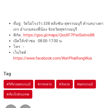
ที่อยู่ : วัดไผ่โรงวัว 338 ตลิ่งชัน-สุพรรณบุรี ตำบลบางตา
เถร อำเภอสองพี่น้อง จังหวัดสุพรรณบุรี
พิกัด :
https://goo.gl/maps/QssXF7PsnSixhvsB8
เปิดให้เข้าชม : 08.00-17.00 น.
โทร : -
เว็บไซต์ :
https://www.facebook.com/WatPhaiRongWua
Tag
#ที่เที่ยวสุพรรณบุรี
#ภาคกลาง
#วัดสวย
#สุพรรณบุรี
#เที่ยวใกล้กรุงเทพ