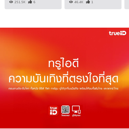
251.5K
6
46.4K
1