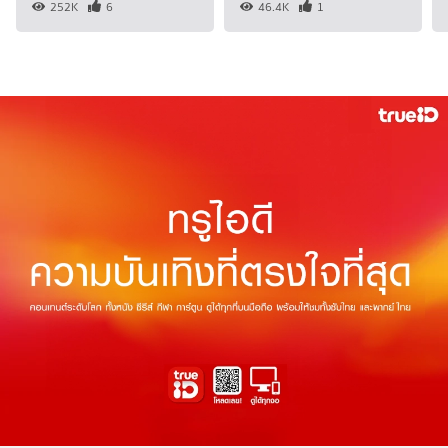
252K
6
46.4K
1