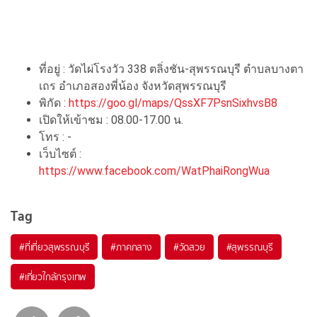
ที่อยู่ : วัดไผ่โรงวัว 338 ตลิ่งชัน-สุพรรณบุรี ตำบลบางตา
เถร อำเภอสองพี่น้อง จังหวัดสุพรรณบุรี
พิกัด :
https://goo.gl/maps/QssXF7PsnSixhvsB8
เปิดให้เข้าชม : 08.00-17.00 น.
โทร : -
เว็บไซต์ :
https://www.facebook.com/WatPhaiRongWua
Tag
#ที่เที่ยวสุพรรณบุรี
#ภาคกลาง
#วัดสวย
#สุพรรณบุรี
#เที่ยวใกล้กรุงเทพ