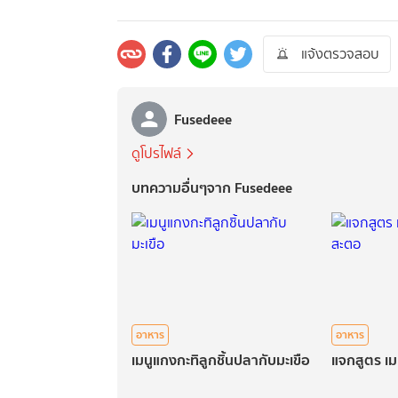
แจ้งตรวจสอบ
Fusedeee
ดูโปรไฟล์
บทความอื่นๆจาก Fusedeee
อาหาร
อาหาร
เมนูแกงกะทิลูกชิ้นปลากับมะเขือ
แจกสูตร เม