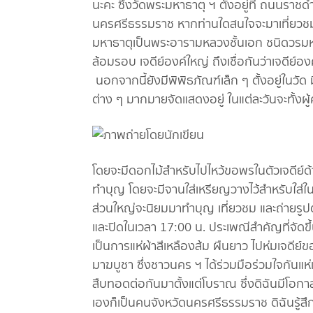
นะคะ ซึ่งวัดพระมหาธาตุ ฯ ตั้งอยู่ที่ ถนนราช
นครศรีธรรมราช หากท่านใดสนใจจะมาเที่ยวชมก
มหาธาตุเป็นพระอารามหลวงชั้นเอก ชนิดวรมหา
ล้อมรอบ เจดีย์องค์ใหญ่ ถึงเชื่อกันว่าเจดีย์อง
นอกจากนี้ยังมีพิพิธภัณฑ์เล็ก ๆ ตั้งอยู่ในว
ต่าง ๆ มากมายจัดแสดงอยู่ ในแต่ละวันจะทั้งผู้
โดยจะมีดอกไม้สำหรับไปไหว้ขอพรในตัวเจดีย์ด
ทำบุญ โดยจะมีจานใส่เหรียญวางไว้สำหรับใส่ใ
ส่วนใหญ่จะนิยมมาทำบุญ เที่ยวชม และถ่ายรูปต
และปิดในเวลา 17:00 น. ประเพณีสำคัญที่จัดขึ้
เป็นการแห่ผ้าสีเหลืองส้ม ผืนยาว ไปห่มเจดีย์ข
มาฆบูชา ซึ่งชาวนคร ฯ ได้ร่วมมือร่วมใจกันแห
สืบทอดต่อกันมาตั้งแต่โบราณ ซึ่งดิฉันมีโอกาส
เองก็เป็นคนจังหวัดนครศรีธรรมราช ดิฉันรู้