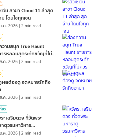
ร
วเซเว่น สาขา Cloud 11 ล่าสุด
๊าบ โดนใจทุกเจน
ส.ค. 2026
|
2
min read
ิง
ความสนุก True Haunt
ารหลอนสุดระทึกขวัญที่ไม่
พลาด!
ส.ค. 2026
|
2
min read
ิง
ตุผลต้องดู จดหมายรักถึง
า
ส.ค. 2026
|
2
min read
ที่ยว
พระ เสริมดวง ที่วัดพระ
าตุวรมหาวิหาร
ศรีธรรมราช
ส.ค. 2026
|
2
min read