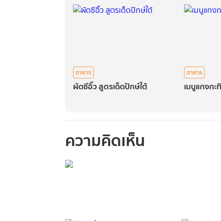
อาหาร
อาหาร
ผัดซีอิ๊ว สูตรเด็ดปักษ์ใต้
เมนูแกงกะท
ความคิดเห็น
กรุณาเข้าสู่ร