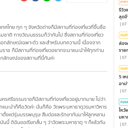
อาหา
รีวิ
สุดจ
|
07 
ย ทุก ๆ จังหวัดต่างก็มีสถานที่ท่องเที่ยวที่ขึ้นชื่อ
รมชาติ ทางวัฒนธรรมก็ว่ากันไป ซึ่งสถานที่ท่องเที่ยว
บันเท
เอกลักษณ์เฉพาะตัว และสำหรับบทความนี้ เนื่องจาก
ส่อง
รายก
มราช ก็มีสถานที่ท่องเที่ยวอยากจะมาแนะนำให้ทุกท่าน
ควร
กลักษณ์ของสถานที่นี้กันค่ะ
|
07 
บันเท
5 เห
อาม่
|
07 
ธรรมราชก็มีสถานที่ท่องเที่ยวอยู่มากมาย ไม่ว่า
ท่องเ
ยากแนะนำก็คือวัดค่ะ นั่นก็คือ วัดพระมหาธาตุวรมหาวิหาร
ไหว้
าตั้งแต่รุ่นบรรพบุรุษ สืบต่อและรักษากันมาให้ลูกหลาน
มหาธ
นนี้ ดิฉันขอเรียกสั้น ๆ ว่าวัดพระมหาธาตุ ฯ ก็แล้วกัน
นคร
|
07 