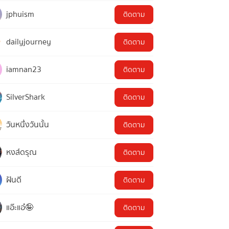
jphuism
ติดตาม
dailyjourney
ติดตาม
iamnan23
ติดตาม
SilverShark
ติดตาม
วันหนึ่งวันนั้น
ติดตาม
หงส์ดรุณ
ติดตาม
ฝันดี
ติดตาม
แอ๊ะแอ๋🤪
ติดตาม