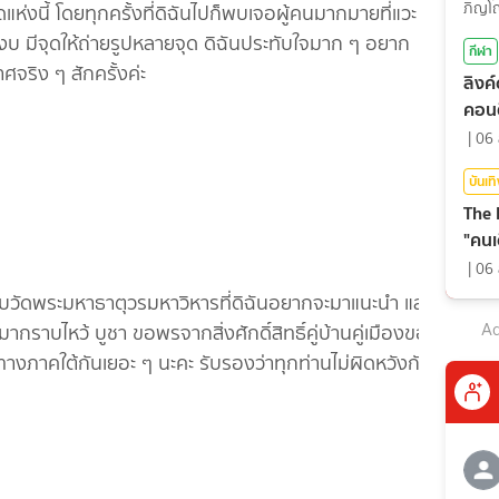
สุดท
ห่งนี้ โดยทุกครั้งที่ดิฉันไปก็พบเจอผู้คนมากมายที่แวะ
บ มีจุดให้ถ่ายรูปหลายจุด ดิฉันประทับใจมาก ๆ อยาก
กีฬา
จริง ๆ สักครั้งค่ะ
ลิงค
คอนต
|
06 
บันเท
The 
"คนเ
|
06 
บวัดพระมหาธาตุวรมหาวิหารที่ดิฉันอยากจะมาแนะนำ และ
Ad
กราบไหว้ บูชา ขอพรจากสิ่งศักดิ์สิทธิ์คู่บ้านคู่เมืองของ
ภาคใต้กันเยอะ ๆ นะคะ รับรองว่าทุกท่านไม่ผิดหวังกัน