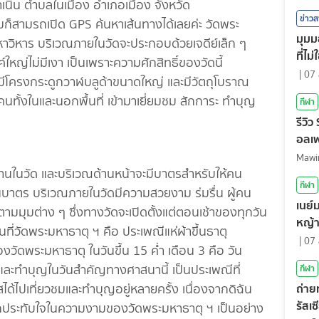
ดำเนิน ตำบลในเมือง อำเภอเมือง จังหวัด
ข่าว
็สามรถเปิด GPS ค้นหาเส้นทางได้เลยค่ะ วัดพระ
มุมม
วิหาร บริเวณภายในวัดจะประกอบด้วยเจดีย์เล็ก ๆ
ที่ไม
ค์ใหญ่ไม่มีเงา เป็นเพราะความศักสิทธิ์ของวัดนี้
|
07 
ัด มีโครงกระดูกวาฬบลูด้าขนาดใหญ่ และมีวัตถุโบราณ
คนทั้งในและนอกพื้นที่ เข้ามาเยี่ยมชม สักการะ ทำบุญ
กีฬา
รีวิ
อลเฟ
้านในวัด และบริเวณด้านหน้าจะมีบาตรสำหรับให้คน
กีฬา
นบาตร บริเวณภายในวัดมีความสวยงาม ร่มรื่น ผู้คน
เนย์
ามมุมต่าง ๆ ซึ่งทางวัดจะเปิดตั้งแต่ตอนเช้าของทุกวัน
หญ้
นที่วัดพระมหาธาตุ ฯ คือ ประเพณีแห่ผ้าขึ้นธาตุ
|
07 
องวัดพระมหาธาตุ ในวันขึ้น 15 ค่ำ เดือน 3 คือ วัน
่และทำบุญในวันสำคัญทางศาสนานี้ เป็นประเพณีที่
กีฬา
ถ่า
ได้ไปเที่ยวชมและทำบุญอยู่หลายครั้ง เนื่องจากดิฉัน
รัสเ
สึกประทับใจในความงามของวัดพระมหาธาตุ ฯ เป็นอย่าง