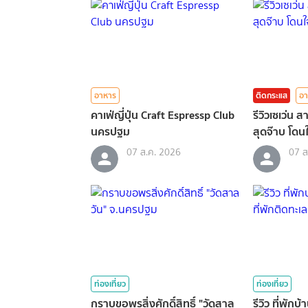
อาหาร
ติดกระแส
อา
คาเฟ่ญี่ปุ่น Craft Espressp Club
รีวิวเซเว่น 
นครปฐม
สุดจ๊าบ โดน
07 ส.ค. 2026
07 ส
ท่องเที่ยว
ท่องเที่ยว
กราบขอพรสิ่งศักดิ์สิทธิ์ "วัดสาล
รีวิว ที่พักบ