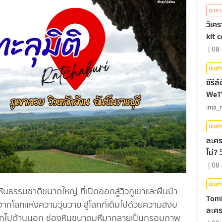
ดารา
วิเค
kit 
|
08 
บันเท
ซีรีส
WeTV 
ima_
บันเท
ละคร
ไม่?
|
08 
บันเท
หินธรรมชาติขนาดใหญ่ ที่เปิดออกสู่วิวภูเขาและผืนป่า
Tomb
ิจากโลกแห่งความวุ่นวาย สู่โลกที่เต็มไปด้วยความสงบ
ละครเ
งออกไปด้านนอก ช่องหินขนาดมหึมากลายเป็นกรอบภาพ