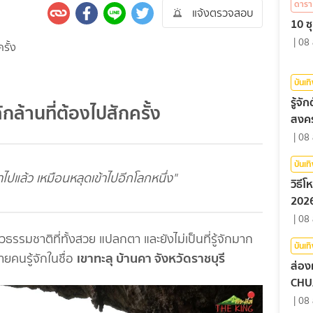
ดารา
แจ้งตรวจสอบ
10 ซุ
|
08 
บันเท
รู้จ
ลักล้านที่ต้องไปสักครั้ง
สงคร
|
08 
บันเท
เข้าไปแล้ว เหมือนหลุดเข้าไปอีกโลกหนึ่ง"
วิธี
2026
|
08 
ธรรมชาติที่ทั้งสวย แปลกตา และยังไม่เป็นที่รู้จักมาก
บันเท
เขาทะลุ บ้านคา จังหวัดราชบุรี
ายคนรู้จักในชื่อ
ส่อง
CHU
|
08 