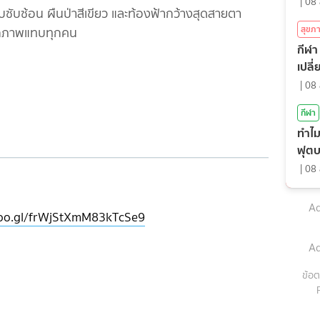
|
08 
ับซับซ้อน ผืนป่าสีเขียว และท้องฟ้ากว้างสุดสายตา
สุขภ
ทึกภาพแทบทุกคน
กีฬา 
เปลี
|
08 
กีฬา
ทำไม
ฟุตบ
|
08 
Ad
p.goo.gl/frWjStXmM83kTcSe9
Ad
ข้อต