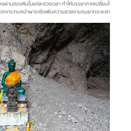
่ส่องผ่านช่องหินในแต่ละช่วงเวลา ทำให้บรรยากาศเปลี่ยนไป
องที่ตกกระทบหน้าผาจะยิ่งเพิ่มความสวยงามจนยากจะละสายตา